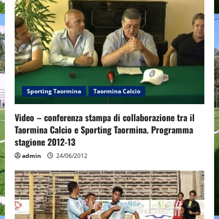
i
g
a
t
i
Sporting Taormina
Taormina Calcio
o
Video – conferenza stampa di collaborazione tra il
n
Taormina Calcio e Sporting Taormina. Programma
stagione 2012-13
admin
24/06/2012