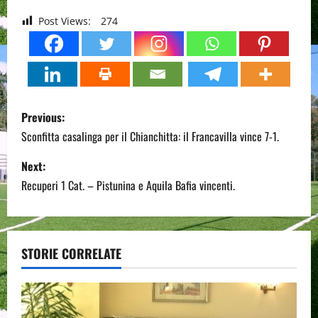
Post Views:
274
P
Previous:
o
Sconfitta casalinga per il Chianchitta: il Francavilla vince 7-1.
s
Next:
Recuperi 1 Cat. – Pistunina e Aquila Bafia vincenti.
t
n
a
STORIE CORRELATE
v