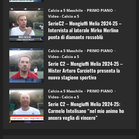
"SportEmpire" in Podcast
Sport News
(4-
30/09/2024
6)
“SportEmpire” in Podcast: 27^ Puntata
Calcio a 5 Maschile
PRIMO PIANO
–
(Martedi 14 Aprile 2026)
Video - Calcio a 5
Intervista
a
SerieC2 – Mongiuffi Melia 2024-25 –
15/04/2026
mister
4
Intervista al laterale Mirko Merlino
Arturo
Carciotto
punta di diamante rossoblù
(Mongiuffi
Melia)
"SportEmpire" in Podcast
26/09/2024
“SportEmpire” in Podcast: 26^ Puntata
Calcio a 5 Maschile
PRIMO PIANO
(Martedi 07 Aprile 2026)
Video - Calcio a 5
Serie C2 – Mongiuffi Melia 2024-25 –
08/04/2026
5
Mister Arturo Carciotto presenta la
nuova stagione sportiva
"SportEmpire" in Podcast
11/09/2024
“SportEmpire” in Podcast: 30^ Puntata
Calcio a 5 Maschile
PRIMO PIANO
(Martedi 05 Maggio 2026)
Video - Calcio a 5
Serie C2 – Mongiuffi Melia 2024-25:
08/05/2026
1
Carmelo Intelisano “nel mio animo ho
ancora voglia di vincere”
"SportEmpire" in Podcast
Sport News
05/09/2024
“SportEmpire” in Podcast: 29^ Puntata
(Martedi 28 Aprile 2026)