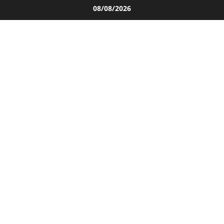
Salta
08/08/2026
al
contenuto