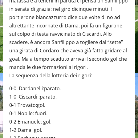
matassa e a tenerli in partita ci pensa un Sanfilippo
in serata di grazia: nel giro dicinque minuti il
portierone biancazzurro dice due volte di no ad
altrettante incornate di Dama, poi fa un figurone
sul colpo di testa ravvicinato di Ciscardi. Allo
scadere, è ancora Sanfilippo a togliere dal “sette”
una girata di Cordaro che aveva già fatto gridare al
goal. Ma a tempo scaduto arriva il secondo gol che
manda le due formazioni ai rigori.
La sequenza della lotteria dei rigori:
0-0 Dardanelli:parato.
1-0 Ciscardi :parato.
0-1 Trovato:gol.
0-1 Nobile: fuori.
0-2 Emanuele: gol.
1-2 Dama: gol.