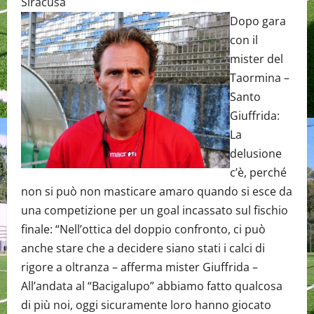
Siracusa
Dopo gara
con il
mister del
Taormina –
Santo
Giuffrida:
La
delusione
c’è, perché
non si può non masticare amaro quando si esce da
una competizione per un goal incassato sul fischio
finale: “Nell’ottica del doppio confronto, ci può
anche stare che a decidere siano stati i calci di
rigore a oltranza – afferma mister Giuffrida –
All’andata al “Bacigalupo” abbiamo fatto qualcosa
di più noi, oggi sicuramente loro hanno giocato