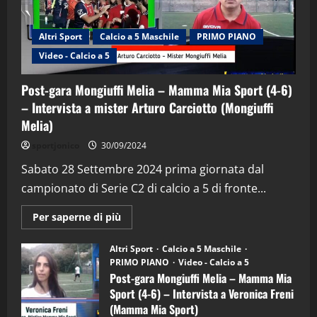
Altri Sport
Calcio a 5 Maschile
PRIMO PIANO
Video - Calcio a 5
Post-gara Mongiuffi Melia – Mamma Mia Sport (4-6)
– Intervista a mister Arturo Carciotto (Mongiuffi
Melia)
"SportEmpire" in Podcast
Sport News
sportjonico
30/09/2024
“SportEmpire” in Podcast: 29^ Puntata
(Martedi 28 Aprile 2026)
Sabato 28 Settembre 2024 prima giornata dal
campionato di Serie C2 di calcio a 5 di fronte...
28/04/2026
2
Maggiori
Per saperne di più
informazioni
"SportEmpire" in Podcast
su
“SportEmpire” in Podcast: 28^ Puntata
Post-
Altri Sport
Calcio a 5 Maschile
gara
(Martedi 21 Aprile 2026)
PRIMO PIANO
Video - Calcio a 5
Mongiuffi
Melia
Post-gara Mongiuffi Melia – Mamma Mia
21/04/2026
–
3
Sport (4-6) – Intervista a Veronica Freni
Mamma
Mia
(Mamma Mia Sport)
Sport