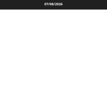
Salta
07/08/2026
al
contenuto