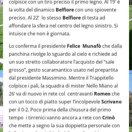
colpisce con un tiro preciso il primo legno. Al 19′ è
la volta del dinamico
Belfiore
con uno spiovente
preciso. Al 22’ lo stesso
Belfiore
di testa ad
affondare la sfera nel centro del legno sinistro. Si
intuisce che non è giornata.
Lo conferma il presidente
Felice Munafò
che dalla
panchina rivolge lo sguardo al cielo e richiede ad
un suo stretto collaboratore l’acquisto del “sale
grosso”, gesto scaramantico usato nel prepartita
dal presidente Massimino. Mentre il Trappitello
colpisce i pali, la squadra di mister Nello Miano al
26’ va di nuovo in rete col centravanti
Romeo
che
con un tocco di piatto super l’incolpevole
Scrivano
per il 0-2. Poco prima della chiusura del primo
tempo i tirrenici vanno ancora a rete con
Crinò
che mette a segno la sua doppietta personale con