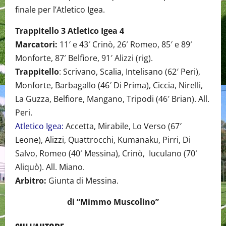
finale per l’Atletico Igea.
Trappitello 3 Atletico Igea 4
Marcatori:
11′ e 43′ Crinò, 26′ Romeo, 85′ e 89′
Monforte, 87′ Belfiore, 91′ Alizzi (rig).
Trappitello
: Scrivano, Scalia, Intelisano (62′ Peri),
Monforte, Barbagallo (46′ Di Prima), Ciccia, Nirelli,
La Guzza, Belfiore, Mangano, Tripodi (46′ Brian). All.
Peri.
Atletico Igea:
Accetta, Mirabile, Lo Verso (67′
Leone), Alizzi, Quattrocchi, Kumanaku, Pirri, Di
Salvo, Romeo (40′ Messina), Crinò, Iuculano (70′
Aliquò). All. Miano.
Arbitro:
Giunta di Messina.
di “Mimmo Muscolino”