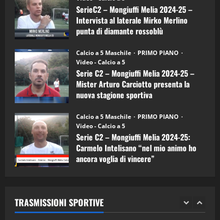
a
SerieC2 – Mongiuffi Melia 2024-25 –
15/04/2026
mister
4
Intervista al laterale Mirko Merlino
Arturo
Carciotto
punta di diamante rossoblù
(Mongiuffi
Melia)
"SportEmpire" in Podcast
26/09/2024
“SportEmpire” in Podcast: 26^ Puntata
Calcio a 5 Maschile
PRIMO PIANO
(Martedi 07 Aprile 2026)
Video - Calcio a 5
Serie C2 – Mongiuffi Melia 2024-25 –
08/04/2026
5
Mister Arturo Carciotto presenta la
nuova stagione sportiva
"SportEmpire" in Podcast
11/09/2024
“SportEmpire” in Podcast: 30^ Puntata
Calcio a 5 Maschile
PRIMO PIANO
(Martedi 05 Maggio 2026)
Video - Calcio a 5
Serie C2 – Mongiuffi Melia 2024-25:
08/05/2026
1
Carmelo Intelisano “nel mio animo ho
ancora voglia di vincere”
"SportEmpire" in Podcast
Sport News
05/09/2024
“SportEmpire” in Podcast: 29^ Puntata
(Martedi 28 Aprile 2026)
TRASMISSIONI SPORTIVE
28/04/2026
2