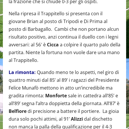
la frazione che si chiude 0-3 per gli ospiti.
Nella ripresa il Trappitello si presenta con il
giovane Brian al posto di Tripodi e Di Prima al
posto di Barbagallo. Cambi che non portano alcun
risultato positivo, anzi continua il duello con i legni
avversari: al 56′ è
Cicca
a colpire il quarto palo della
partita. Niente la fortuna non vuole dare una mano
al Trappitello.
La rimonta:
Quando meno te lo aspetti, nel giro di
quattro minuti dal 85’ al 89’ i ragazzi del Presidente
Felice Munafò mettono in atto un’incredibile ma
gradita rimonta:
Monforte
sale in cattedra all’85’ e
all’89’ segna l’altra doppietta della giornata. All’87’ è
Belfiore
di precisione a battere il portiere. La gioia
dura solo pochi attimi, al 91’
Alizzi
dal dischetto
non manca la palla della qualificazione per il 4-3