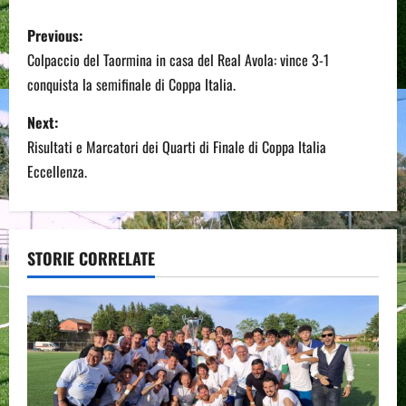
P
Previous:
o
Colpaccio del Taormina in casa del Real Avola: vince 3-1
conquista la semifinale di Coppa Italia.
s
Next:
t
Risultati e Marcatori dei Quarti di Finale di Coppa Italia
n
Eccellenza.
a
v
STORIE CORRELATE
i
g
a