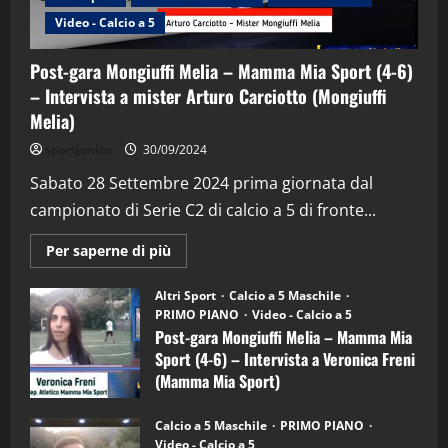
Video - Calcio a 5
Post-gara Mongiuffi Melia – Mamma Mia Sport (4-6)
– Intervista a mister Arturo Carciotto (Mongiuffi
Melia)
"SportEmpire" in Podcast
Sport News
sportjonico
30/09/2024
“SportEmpire” in Podcast: 29^ Puntata
(Martedi 28 Aprile 2026)
Sabato 28 Settembre 2024 prima giornata dal
campionato di Serie C2 di calcio a 5 di fronte...
28/04/2026
2
Maggiori
Per saperne di più
informazioni
"SportEmpire" in Podcast
su
“SportEmpire” in Podcast: 28^ Puntata
Post-
Altri Sport
Calcio a 5 Maschile
gara
(Martedi 21 Aprile 2026)
PRIMO PIANO
Video - Calcio a 5
Mongiuffi
Melia
Post-gara Mongiuffi Melia – Mamma Mia
21/04/2026
–
3
Sport (4-6) – Intervista a Veronica Freni
Mamma
Mia
(Mamma Mia Sport)
Sport
"SportEmpire" in Podcast
Sport News
(4-
30/09/2024
6)
“SportEmpire” in Podcast: 27^ Puntata
Calcio a 5 Maschile
PRIMO PIANO
–
(Martedi 14 Aprile 2026)
Video - Calcio a 5
Intervista