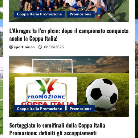
t
i
Coppa Italia Promozione
Promozione
o
L’Akragas fa l’en plein: dopo il campionato conquista
n
anche la Coppa Italia!
sportjonico
08/06/2026
Coppa Italia Promozione
Promozione
Sorteggiate le semifinali della Coppa Italia
Promozione: definiti gli accoppiamenti