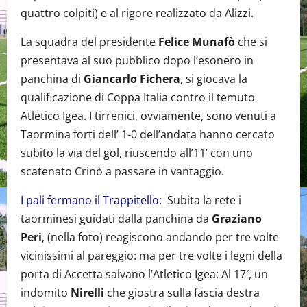
quattro colpiti) e al rigore realizzato da Alizzi.
La squadra del presidente
Felice Munafò
che si
presentava al suo pubblico dopo l’esonero in
panchina di
Giancarlo Fichera
, si giocava la
qualificazione di Coppa Italia contro il temuto
Atletico Igea. I tirrenici, ovviamente, sono venuti a
Taormina forti dell’ 1-0 dell’andata hanno cercato
subito la via del gol, riuscendo all’11’ con uno
scatenato Crinò a passare in vantaggio.
I pali fermano il Trappitello:
Subita la rete i
taorminesi guidati dalla panchina da
Graziano
Peri
, (nella foto) reagiscono andando per tre volte
vicinissimi al pareggio: ma per tre volte i legni della
porta di Accetta salvano l’Atletico Igea: Al 17′, un
indomito
Nirelli
che giostra sulla fascia destra