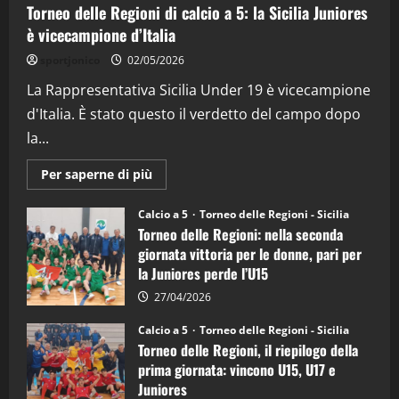
Torneo delle Regioni di calcio a 5: la Sicilia Juniores
è vicecampione d’Italia
"SportEmpire" in Podcast
“SportEmpire” in Podcast: 26^ Puntata
sportjonico
02/05/2026
(Martedi 07 Aprile 2026)
La Rappresentativa Sicilia Under 19 è vicecampione
08/04/2026
5
d'Italia. È stato questo il verdetto del campo dopo
la...
Maggiori
Per saperne di più
informazioni
su
Torneo
Calcio a 5
Torneo delle Regioni - Sicilia
delle
Torneo delle Regioni: nella seconda
Regioni
di
giornata vittoria per le donne, pari per
calcio
la Juniores perde l’U15
a
5:
la
27/04/2026
Sicilia
Juniores
Calcio a 5
Torneo delle Regioni - Sicilia
è
Torneo delle Regioni, il riepilogo della
vicecampione
d’Italia
prima giornata: vincono U15, U17 e
Juniores