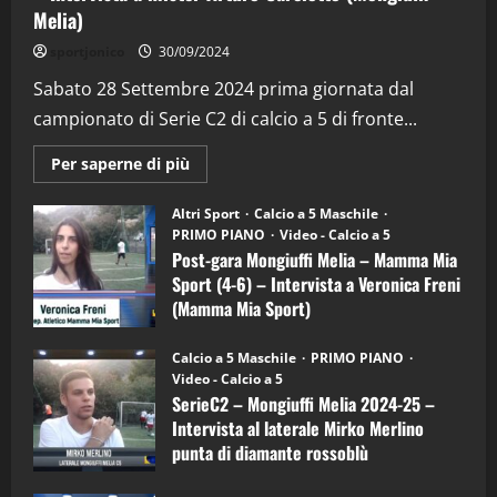
Melia)
"SportEmpire" in Podcast
Sport News
sportjonico
30/09/2024
“SportEmpire” in Podcast: 29^ Puntata
(Martedi 28 Aprile 2026)
Sabato 28 Settembre 2024 prima giornata dal
campionato di Serie C2 di calcio a 5 di fronte...
28/04/2026
2
Maggiori
Per saperne di più
informazioni
"SportEmpire" in Podcast
su
“SportEmpire” in Podcast: 28^ Puntata
Post-
Altri Sport
Calcio a 5 Maschile
gara
(Martedi 21 Aprile 2026)
PRIMO PIANO
Video - Calcio a 5
Mongiuffi
Melia
Post-gara Mongiuffi Melia – Mamma Mia
21/04/2026
–
3
Sport (4-6) – Intervista a Veronica Freni
Mamma
Mia
(Mamma Mia Sport)
Sport
"SportEmpire" in Podcast
Sport News
(4-
30/09/2024
6)
“SportEmpire” in Podcast: 27^ Puntata
Calcio a 5 Maschile
PRIMO PIANO
–
(Martedi 14 Aprile 2026)
Video - Calcio a 5
Intervista
a
SerieC2 – Mongiuffi Melia 2024-25 –
15/04/2026
mister
4
Intervista al laterale Mirko Merlino
Arturo
Carciotto
punta di diamante rossoblù
(Mongiuffi
Melia)
"SportEmpire" in Podcast
26/09/2024