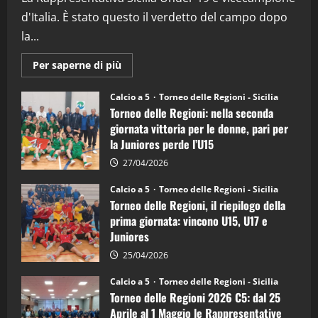
08/04/2026
5
d'Italia. È stato questo il verdetto del campo dopo
la...
Maggiori
Per saperne di più
informazioni
su
Torneo
Calcio a 5
Torneo delle Regioni - Sicilia
delle
Torneo delle Regioni: nella seconda
Regioni
di
giornata vittoria per le donne, pari per
calcio
la Juniores perde l’U15
a
5:
la
27/04/2026
Sicilia
Juniores
Calcio a 5
Torneo delle Regioni - Sicilia
è
Torneo delle Regioni, il riepilogo della
vicecampione
d’Italia
prima giornata: vincono U15, U17 e
Juniores
25/04/2026
Calcio a 5
Torneo delle Regioni - Sicilia
Torneo delle Regioni 2026 C5: dal 25
Aprile al 1 Maggio le Rappresentative