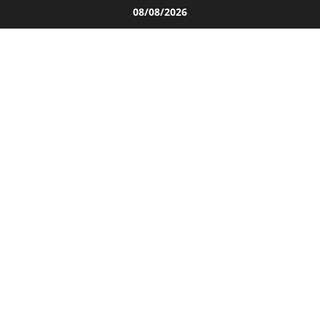
Salta
08/08/2026
al
contenuto