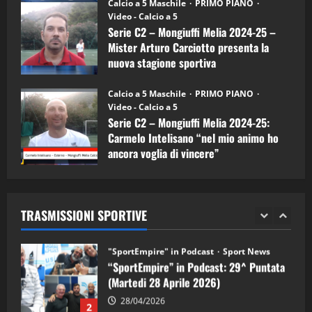
“SportEmpire” in Podcast: 26^ Puntata
Calcio a 5 Maschile
PRIMO PIANO
(Martedi 07 Aprile 2026)
Video - Calcio a 5
Serie C2 – Mongiuffi Melia 2024-25 –
08/04/2026
5
Mister Arturo Carciotto presenta la
nuova stagione sportiva
"SportEmpire" in Podcast
11/09/2024
“SportEmpire” in Podcast: 30^ Puntata
Calcio a 5 Maschile
PRIMO PIANO
(Martedi 05 Maggio 2026)
Video - Calcio a 5
Serie C2 – Mongiuffi Melia 2024-25:
08/05/2026
1
Carmelo Intelisano “nel mio animo ho
ancora voglia di vincere”
"SportEmpire" in Podcast
Sport News
05/09/2024
“SportEmpire” in Podcast: 29^ Puntata
(Martedi 28 Aprile 2026)
TRASMISSIONI SPORTIVE
28/04/2026
2
"SportEmpire" in Podcast
“SportEmpire” in Podcast: 28^ Puntata
(Martedi 21 Aprile 2026)
21/04/2026
3