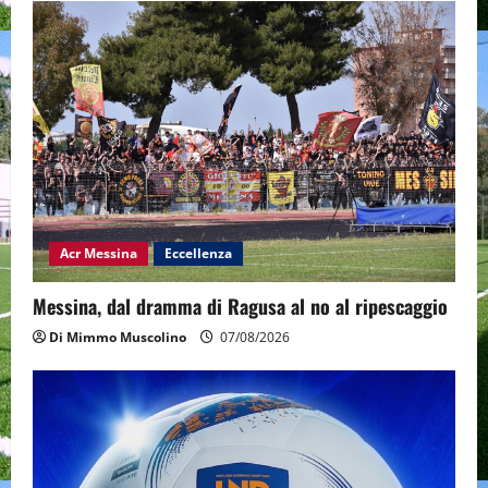
Acr Messina
Eccellenza
Messina, dal dramma di Ragusa al no al ripescaggio
Di Mimmo Muscolino
07/08/2026