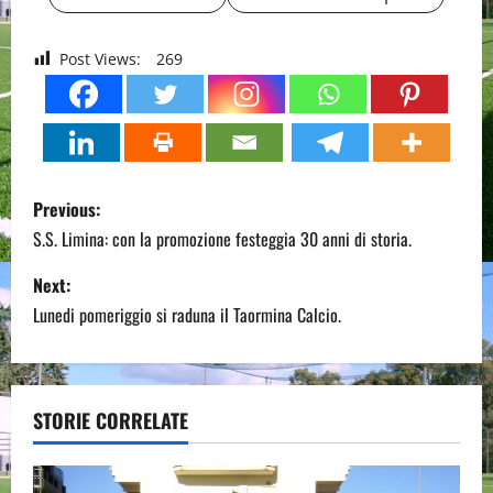
Post Views:
269
P
Previous:
o
S.S. Limina: con la promozione festeggia 30 anni di storia.
s
Next:
Lunedi pomeriggio si raduna il Taormina Calcio.
t
n
a
STORIE CORRELATE
v