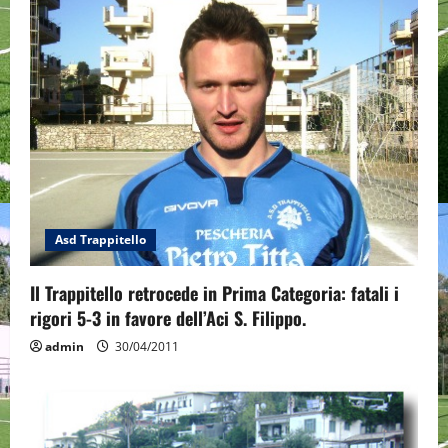
i
g
a
t
i
o
Asd Trappitello
n
Il Trappitello retrocede in Prima Categoria: fatali i
rigori 5-3 in favore dell’Aci S. Filippo.
admin
30/04/2011