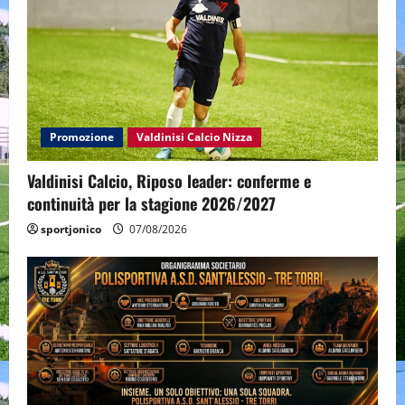
Promozione
Valdinisi Calcio Nizza
Valdinisi Calcio, Riposo leader: conferme e
continuità per la stagione 2026/2027
sportjonico
07/08/2026