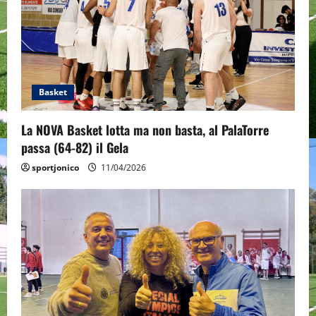
a
t
i
o
Basket
n
La NOVA Basket lotta ma non basta, al PalaTorre
passa (64-82) il Gela
sportjonico
11/04/2026