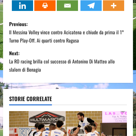
P
Previous:
o
Il Messina Volley vince contro Acicatena e chiude da prima il 1°
Turno Play-Off. Ai quarti contro Ragusa
s
Next:
t
La RO racing brilla col successo di Antonino Di Matteo allo
n
slalom di Bonagia
a
v
STORIE CORRELATE
i
g