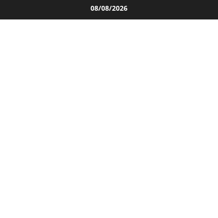
Salta
08/08/2026
al
contenuto