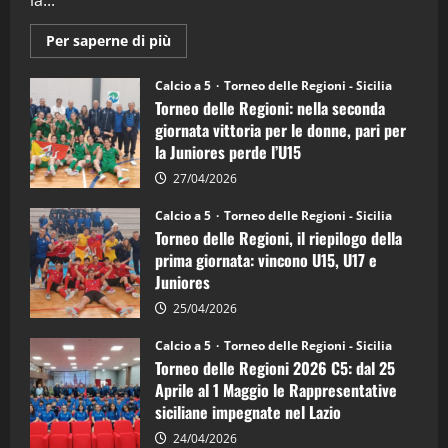
Maggiori
Per saperne di più
informazioni
su
Torneo
Calcio a 5
Torneo delle Regioni - Sicilia
delle
Torneo delle Regioni: nella seconda
Regioni
di
giornata vittoria per le donne, pari per
calcio
la Juniores perde l’U15
a
5:
la
27/04/2026
Sicilia
Juniores
Calcio a 5
Torneo delle Regioni - Sicilia
è
Torneo delle Regioni, il riepilogo della
vicecampione
d’Italia
prima giornata: vincono U15, U17 e
Juniores
25/04/2026
Calcio a 5
Torneo delle Regioni - Sicilia
Torneo delle Regioni 2026 C5: dal 25
Aprile al 1 Maggio le Rappresentative
siciliane impegnate nel Lazio
24/04/2026