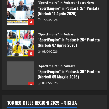
“SportEmpire” in Podcast: 27^ Puntata
(Martedi 14 Aprile 2026)
15/04/2026
4
"SportEmpire" in Podcast
“SportEmpire” in Podcast: 26^ Puntata
(Martedi 07 Aprile 2026)
08/04/2026
5
"SportEmpire" in Podcast
“SportEmpire” in Podcast: 30^ Puntata
(Martedi 05 Maggio 2026)
08/05/2026
1
"SportEmpire" in Podcast
Sport News
“SportEmpire” in Podcast: 29^ Puntata
TORNEO DELLE REGIONI 2025 – SICILIA
(Martedi 28 Aprile 2026)