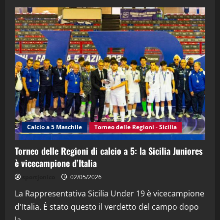
28/04/2026
2
"SportEmpire" in Podcast
“SportEmpire” in Podcast: 28^ Puntata
(Martedi 21 Aprile 2026)
21/04/2026
3
"SportEmpire" in Podcast
Sport News
“SportEmpire” in Podcast: 27^ Puntata
(Martedi 14 Aprile 2026)
Calcio a 5 Maschile
Torneo delle Regioni - Sicilia
15/04/2026
4
Torneo delle Regioni di calcio a 5: la Sicilia Juniores
è vicecampione d’Italia
"SportEmpire" in Podcast
“SportEmpire” in Podcast: 26^ Puntata
sportjonico
02/05/2026
(Martedi 07 Aprile 2026)
La Rappresentativa Sicilia Under 19 è vicecampione
08/04/2026
5
d'Italia. È stato questo il verdetto del campo dopo
la...