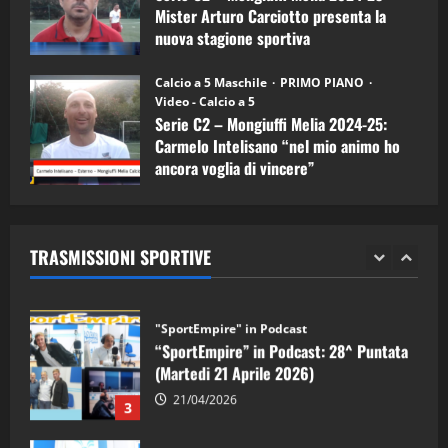
5
Mister Arturo Carciotto presenta la
nuova stagione sportiva
"SportEmpire" in Podcast
11/09/2024
“SportEmpire” in Podcast: 30^ Puntata
Calcio a 5 Maschile
PRIMO PIANO
(Martedi 05 Maggio 2026)
Video - Calcio a 5
Serie C2 – Mongiuffi Melia 2024-25:
08/05/2026
1
Carmelo Intelisano “nel mio animo ho
ancora voglia di vincere”
"SportEmpire" in Podcast
Sport News
05/09/2024
“SportEmpire” in Podcast: 29^ Puntata
(Martedi 28 Aprile 2026)
TRASMISSIONI SPORTIVE
28/04/2026
2
"SportEmpire" in Podcast
“SportEmpire” in Podcast: 28^ Puntata
(Martedi 21 Aprile 2026)
21/04/2026
3
"SportEmpire" in Podcast
Sport News