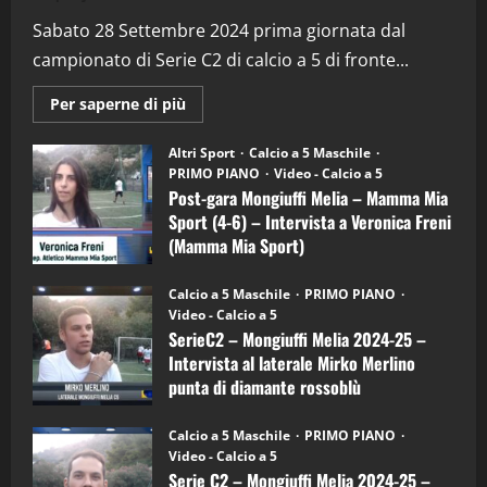
“SportEmpire” in Podcast: 29^ Puntata
(Martedi 28 Aprile 2026)
Sabato 28 Settembre 2024 prima giornata dal
campionato di Serie C2 di calcio a 5 di fronte...
28/04/2026
2
Maggiori
Per saperne di più
informazioni
"SportEmpire" in Podcast
su
“SportEmpire” in Podcast: 28^ Puntata
Post-
Altri Sport
Calcio a 5 Maschile
gara
(Martedi 21 Aprile 2026)
PRIMO PIANO
Video - Calcio a 5
Mongiuffi
Melia
Post-gara Mongiuffi Melia – Mamma Mia
21/04/2026
–
3
Sport (4-6) – Intervista a Veronica Freni
Mamma
Mia
(Mamma Mia Sport)
Sport
"SportEmpire" in Podcast
Sport News
(4-
30/09/2024
6)
“SportEmpire” in Podcast: 27^ Puntata
Calcio a 5 Maschile
PRIMO PIANO
–
(Martedi 14 Aprile 2026)
Video - Calcio a 5
Intervista
a
SerieC2 – Mongiuffi Melia 2024-25 –
15/04/2026
mister
4
Intervista al laterale Mirko Merlino
Arturo
Carciotto
punta di diamante rossoblù
(Mongiuffi
Melia)
"SportEmpire" in Podcast
26/09/2024
“SportEmpire” in Podcast: 26^ Puntata
Calcio a 5 Maschile
PRIMO PIANO
(Martedi 07 Aprile 2026)
Video - Calcio a 5
Serie C2 – Mongiuffi Melia 2024-25 –
08/04/2026