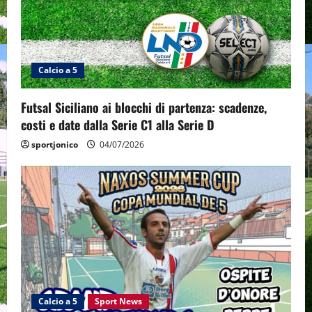
t
i
Calcio a 5
o
n
Futsal Siciliano ai blocchi di partenza: scadenze,
costi e date dalla Serie C1 alla Serie D
sportjonico
04/07/2026
Calcio a 5
Sport News