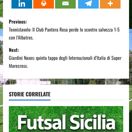
P
Previous:
o
Tennistavolo: Il Club Pantera Rosa perde lo scontro salvezza 1-5
con l’Albatros.
s
Next:
t
Giardini Naxos: quinta tappa degli Internazionali d’Italia di Super
n
Marecross.
a
v
STORIE CORRELATE
i
g
a