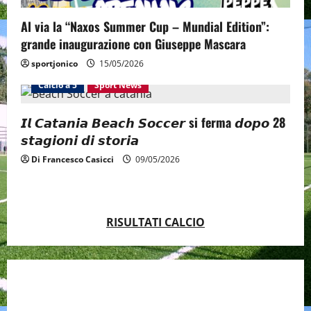
Al via la “Naxos Summer Cup – Mundial Edition”:
grande inaugurazione con Giuseppe Mascara
sportjonico
15/05/2026
Calcio a 5
Sport News
𝙄𝙡 𝘾𝙖𝙩𝙖𝙣𝙞𝙖 𝘽𝙚𝙖𝙘𝙝 𝙎𝙤𝙘𝙘𝙚𝙧 si ferma 𝙙𝙤𝙥𝙤 28
𝙨𝙩𝙖𝙜𝙞𝙤𝙣𝙞 𝙙𝙞 𝙨𝙩𝙤𝙧𝙞𝙖
Di Francesco Casicci
09/05/2026
RISULTATI CALCIO