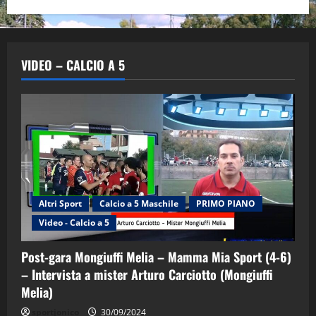
VIDEO – CALCIO A 5
Altri Sport
Calcio a 5 Maschile
PRIMO PIANO
Video - Calcio a 5
Post-gara Mongiuffi Melia – Mamma Mia Sport (4-6)
– Intervista a mister Arturo Carciotto (Mongiuffi
Melia)
"SportEmpire" in Podcast
Sport News
sportjonico
30/09/2024