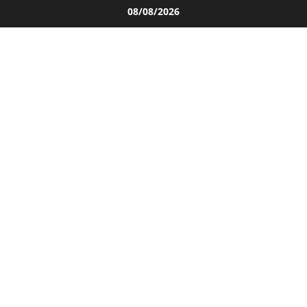
Salta
08/08/2026
al
contenuto