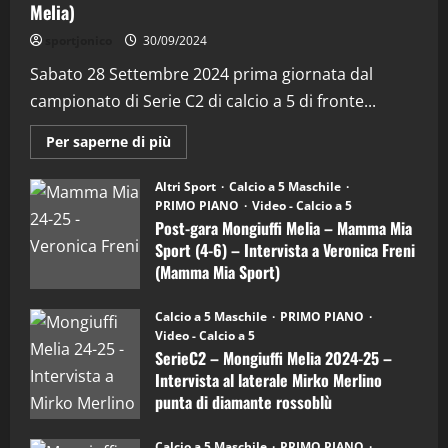
Melia)
"SportEmpire" in Podcast
Sport News
sportjonico
30/09/2024
“SportEmpire” in Podcast: 29^ Puntata
(Martedi 28 Aprile 2026)
Sabato 28 Settembre 2024 prima giornata dal
campionato di Serie C2 di calcio a 5 di fronte...
28/04/2026
2
Maggiori
Per saperne di più
informazioni
"SportEmpire" in Podcast
su
“SportEmpire” in Podcast: 28^ Puntata
Post-
Altri Sport
Calcio a 5 Maschile
gara
(Martedi 21 Aprile 2026)
PRIMO PIANO
Video - Calcio a 5
Mongiuffi
Melia
Post-gara Mongiuffi Melia – Mamma Mia
21/04/2026
–
3
Sport (4-6) – Intervista a Veronica Freni
Mamma
Mia
(Mamma Mia Sport)
Sport
"SportEmpire" in Podcast
Sport News
(4-
30/09/2024
6)
“SportEmpire” in Podcast: 27^ Puntata
Calcio a 5 Maschile
PRIMO PIANO
–
(Martedi 14 Aprile 2026)
Video - Calcio a 5
Intervista
a
SerieC2 – Mongiuffi Melia 2024-25 –
15/04/2026
mister
4
Intervista al laterale Mirko Merlino
Arturo
Carciotto
punta di diamante rossoblù
(Mongiuffi
Melia)
"SportEmpire" in Podcast
26/09/2024
“SportEmpire” in Podcast: 26^ Puntata
Calcio a 5 Maschile
PRIMO PIANO