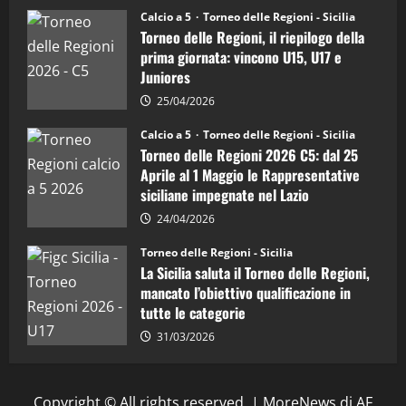
5
Juniores
Calcio a 5
Torneo delle Regioni - Sicilia
è
Torneo delle Regioni, il riepilogo della
vicecampione
d’Italia
prima giornata: vincono U15, U17 e
Juniores
25/04/2026
Calcio a 5
Torneo delle Regioni - Sicilia
Torneo delle Regioni 2026 C5: dal 25
Aprile al 1 Maggio le Rappresentative
siciliane impegnate nel Lazio
24/04/2026
Torneo delle Regioni - Sicilia
La Sicilia saluta il Torneo delle Regioni,
mancato l’obiettivo qualificazione in
tutte le categorie
31/03/2026
Copyright © All rights reserved.
|
MoreNews
di AF