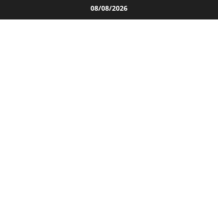
Salta
08/08/2026
al
contenuto