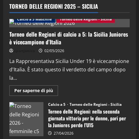
“SportEmpire” in Podcast: 29^ Puntata
TORNEO DELLE REGIONI 2025 – SICILIA
(Martedi 28 Aprile 2026)
28/04/2026
Calcio a 5 Maschile
Torneo delle Regioni - Sicilia
2
Torneo delle Regioni di calcio a 5: la Sicilia Juniores
"SportEmpire" in Podcast
è vicecampione d’Italia
“SportEmpire” in Podcast: 28^ Puntata
(Martedi 21 Aprile 2026)
sportjonico
02/05/2026
21/04/2026
La Rappresentativa Sicilia Under 19 è vicecampione
3
d'Italia. È stato questo il verdetto del campo dopo
"SportEmpire" in Podcast
Sport News
la...
“SportEmpire” in Podcast: 27^ Puntata
(Martedi 14 Aprile 2026)
Maggiori
Per saperne di più
informazioni
15/04/2026
su
4
Torneo
Calcio a 5
Torneo delle Regioni - Sicilia
delle
Torneo delle Regioni: nella seconda
Regioni
di
"SportEmpire" in Podcast
giornata vittoria per le donne, pari per
calcio
“SportEmpire” in Podcast: 26^ Puntata
la Juniores perde l’U15
a
5:
(Martedi 07 Aprile 2026)
la
27/04/2026
Sicilia
08/04/2026