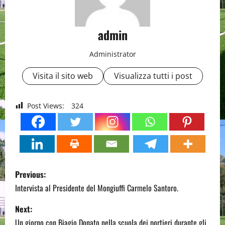
admin
Administrator
Visita il sito web
Visualizza tutti i post
Post Views:
324
P
Previous:
o
Intervista al Presidente del Mongiuffi Carmelo Santoro.
s
Next:
Un giorno con Biagio Donato nella scuola dei portieri durante gli