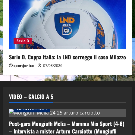
Serie D
Serie D, Coppa Italia: la LND corregge il caso Milazzo
sportjonico
07/08/2026
VIDEO – CALCIO A 5
Altri Sport
Calcio a 5 Maschile
PRIMO PIANO
Video - Calcio a 5
Post-gara Mongiuffi Melia – Mamma Mia Sport (4-6)
– Intervista a mister Arturo Carciotto (Mongiuffi