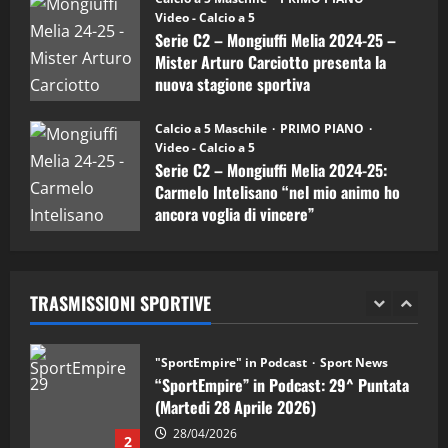
(Martedi 07 Aprile 2026)
Video - Calcio a 5
Serie C2 – Mongiuffi Melia 2024-25 –
08/04/2026
5
Mister Arturo Carciotto presenta la
nuova stagione sportiva
"SportEmpire" in Podcast
11/09/2024
“SportEmpire” in Podcast: 30^ Puntata
Calcio a 5 Maschile
PRIMO PIANO
(Martedi 05 Maggio 2026)
Video - Calcio a 5
Serie C2 – Mongiuffi Melia 2024-25:
08/05/2026
1
Carmelo Intelisano “nel mio animo ho
ancora voglia di vincere”
"SportEmpire" in Podcast
Sport News
05/09/2024
“SportEmpire” in Podcast: 29^ Puntata
(Martedi 28 Aprile 2026)
TRASMISSIONI SPORTIVE
28/04/2026
2
"SportEmpire" in Podcast
“SportEmpire” in Podcast: 28^ Puntata
(Martedi 21 Aprile 2026)
21/04/2026
3