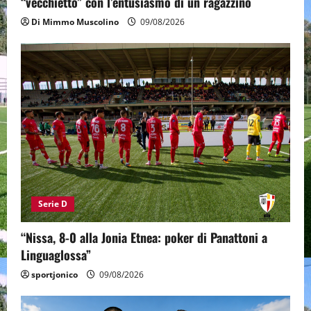
“vecchietto” con l’entusiasmo di un ragazzino
Di Mimmo Muscolino
09/08/2026
Serie D
“Nissa, 8-0 alla Jonia Etnea: poker di Panattoni a
Linguaglossa”
sportjonico
09/08/2026