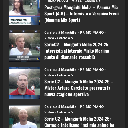
(Martedi 21 Aprile 2026)
PRIMO PIANO
Video - Calcio a 5
Mongiuffi
Melia
Post-gara Mongiuffi Melia – Mamma Mia
21/04/2026
–
3
Sport (4-6) – Intervista a Veronica Freni
Mamma
Mia
(Mamma Mia Sport)
Sport
"SportEmpire" in Podcast
Sport News
(4-
30/09/2024
6)
“SportEmpire” in Podcast: 27^ Puntata
Calcio a 5 Maschile
PRIMO PIANO
–
(Martedi 14 Aprile 2026)
Video - Calcio a 5
Intervista
a
SerieC2 – Mongiuffi Melia 2024-25 –
15/04/2026
mister
4
Intervista al laterale Mirko Merlino
Arturo
Carciotto
punta di diamante rossoblù
(Mongiuffi
Melia)
"SportEmpire" in Podcast
26/09/2024
“SportEmpire” in Podcast: 26^ Puntata
Calcio a 5 Maschile
PRIMO PIANO
(Martedi 07 Aprile 2026)
Video - Calcio a 5
Serie C2 – Mongiuffi Melia 2024-25 –
08/04/2026
5
Mister Arturo Carciotto presenta la
nuova stagione sportiva
"SportEmpire" in Podcast
11/09/2024
“SportEmpire” in Podcast: 30^ Puntata
Calcio a 5 Maschile
PRIMO PIANO
(Martedi 05 Maggio 2026)
Video - Calcio a 5
Serie C2 – Mongiuffi Melia 2024-25:
08/05/2026
1
Carmelo Intelisano “nel mio animo ho