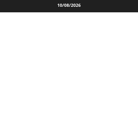
Salta
10/08/2026
al
contenuto