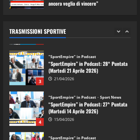
ancora voglia di vincere”
"SportEmpire" in Podcast
Sport News
05/09/2024
“SportEmpire” in Podcast: 29^ Puntata
(Martedi 28 Aprile 2026)
TRASMISSIONI SPORTIVE
28/04/2026
2
"SportEmpire" in Podcast
“SportEmpire” in Podcast: 28^ Puntata
(Martedi 21 Aprile 2026)
21/04/2026
3
"SportEmpire" in Podcast
Sport News
“SportEmpire” in Podcast: 27^ Puntata
(Martedi 14 Aprile 2026)
15/04/2026
4
"SportEmpire" in Podcast
“SportEmpire” in Podcast: 26^ Puntata