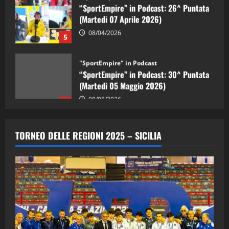
(Martedi 07 Aprile 2026)
08/04/2026
5
"SportEmpire" in Podcast
“SportEmpire” in Podcast: 30^ Puntata
(Martedi 05 Maggio 2026)
08/05/2026
1
"SportEmpire" in Podcast
Sport News
“SportEmpire” in Podcast: 29^ Puntata
TORNEO DELLE REGIONI 2025 – SICILIA
(Martedi 28 Aprile 2026)
28/04/2026
2
"SportEmpire" in Podcast
“SportEmpire” in Podcast: 28^ Puntata
(Martedi 21 Aprile 2026)
21/04/2026
3