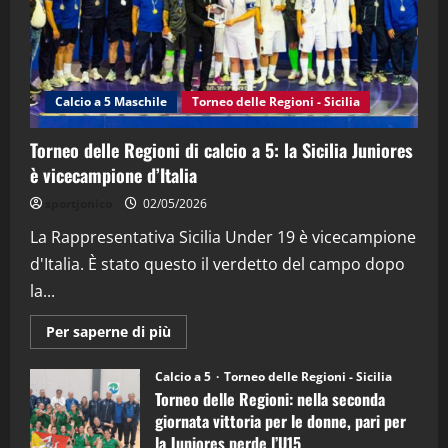
"SportEmpire" in Podcast
Sport News
“SportEmpire” in Podcast: 27^ Puntata
(Martedi 14 Aprile 2026)
Calcio a 5 Maschile
Torneo delle Regioni - Sicilia
15/04/2026
4
Torneo delle Regioni di calcio a 5: la Sicilia Juniores
è vicecampione d’Italia
"SportEmpire" in Podcast
“SportEmpire” in Podcast: 26^ Puntata
sportjonico
02/05/2026
(Martedi 07 Aprile 2026)
La Rappresentativa Sicilia Under 19 è vicecampione
08/04/2026
5
d'Italia. È stato questo il verdetto del campo dopo
la...
Maggiori
Per saperne di più
informazioni
su
Torneo
Calcio a 5
Torneo delle Regioni - Sicilia
delle
Torneo delle Regioni: nella seconda
Regioni
di
giornata vittoria per le donne, pari per
calcio
la Juniores perde l’U15
a