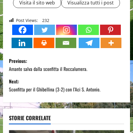
Visita il sito web
Visualizza tutti i post
Post Views:
232
P
Previous:
o
Amante salva dalla sconfitta il Roccalumera.
s
Next:
Sconfitta per il Ghibellina (3-2) con l’Aci S. Antonio.
t
n
a
STORIE CORRELATE