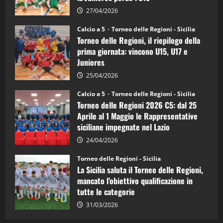
5:
la
27/04/2026
Sicilia
Juniores
Calcio a 5
Torneo delle Regioni - Sicilia
è
Torneo delle Regioni, il riepilogo della
vicecampione
d’Italia
prima giornata: vincono U15, U17 e
Juniores
25/04/2026
Calcio a 5
Torneo delle Regioni - Sicilia
Torneo delle Regioni 2026 C5: dal 25
Aprile al 1 Maggio le Rappresentative
siciliane impegnate nel Lazio
24/04/2026
Torneo delle Regioni - Sicilia
La Sicilia saluta il Torneo delle Regioni,
mancato l’obiettivo qualificazione in
tutte le categorie
31/03/2026