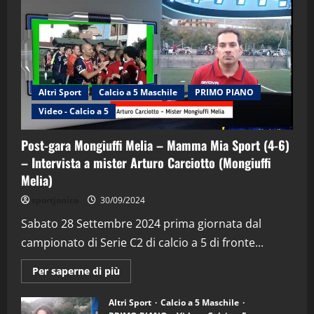
Altri Sport
Calcio a 5 Maschile
PRIMO PIANO
Video - Calcio a 5
Post-gara Mongiuffi Melia – Mamma Mia Sport (4-6)
– Intervista a mister Arturo Carciotto (Mongiuffi
Melia)
"SportEmpire" in Podcast
Sport News
sportjonico
30/09/2024
“SportEmpire” in Podcast: 29^ Puntata
(Martedi 28 Aprile 2026)
Sabato 28 Settembre 2024 prima giornata dal
campionato di Serie C2 di calcio a 5 di fronte...
28/04/2026
2
Maggiori
Per saperne di più
informazioni
"SportEmpire" in Podcast
su
“SportEmpire” in Podcast: 28^ Puntata
Post-
Altri Sport
Calcio a 5 Maschile
gara