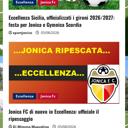
Eccellenza
Jonica Fc
o
n
Eccellenza Sicilia, ufficializzati i gironi 2026/2027:
festa per Jonica e Gymnica Scordia
sportjonico
05/08/2026
Eccellenza
Jonica Fc
Jonica FC di nuovo in Eccellenza: ufficiale il
ripescaggio
Di Mimmo Muscolino
05/08/2026