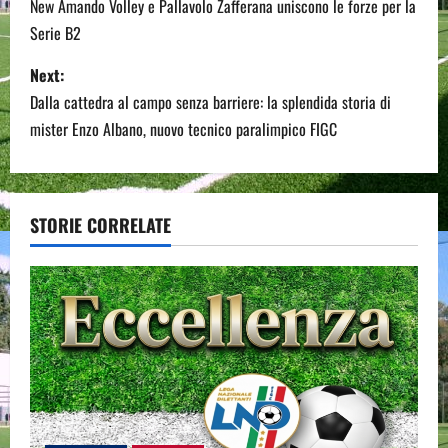
o
New Amando Volley e Pallavolo Zafferana uniscono le forze per la
Serie B2
s
Next:
t
Dalla cattedra al campo senza barriere: la splendida storia di
n
mister Enzo Albano, nuovo tecnico paralimpico FIGC
a
v
STORIE CORRELATE
i
g
a
t
i