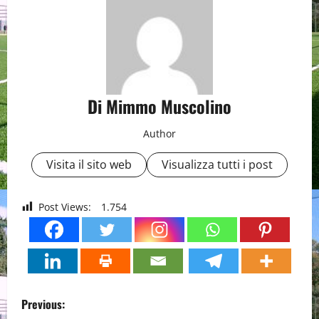
Di Mimmo Muscolino
Author
Visita il sito web
Visualizza tutti i post
Post Views:
1.754
P
Previous: