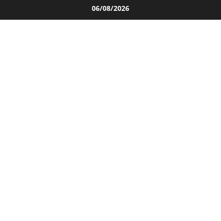
Salta
06/08/2026
al
contenuto