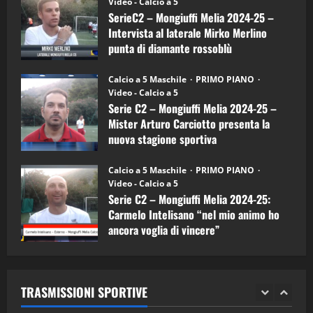
(Martedi 14 Aprile 2026)
Video - Calcio a 5
Intervista
a
SerieC2 – Mongiuffi Melia 2024-25 –
15/04/2026
mister
4
Intervista al laterale Mirko Merlino
Arturo
Carciotto
punta di diamante rossoblù
(Mongiuffi
Melia)
"SportEmpire" in Podcast
26/09/2024
“SportEmpire” in Podcast: 26^ Puntata
Calcio a 5 Maschile
PRIMO PIANO
(Martedi 07 Aprile 2026)
Video - Calcio a 5
Serie C2 – Mongiuffi Melia 2024-25 –
08/04/2026
5
Mister Arturo Carciotto presenta la
nuova stagione sportiva
"SportEmpire" in Podcast
11/09/2024
“SportEmpire” in Podcast: 30^ Puntata
Calcio a 5 Maschile
PRIMO PIANO
(Martedi 05 Maggio 2026)
Video - Calcio a 5
Serie C2 – Mongiuffi Melia 2024-25:
08/05/2026
1
Carmelo Intelisano “nel mio animo ho
ancora voglia di vincere”
"SportEmpire" in Podcast
Sport News
05/09/2024
“SportEmpire” in Podcast: 29^ Puntata
(Martedi 28 Aprile 2026)
TRASMISSIONI SPORTIVE
28/04/2026
2