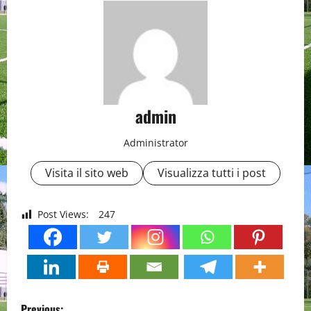
admin
Administrator
Visita il sito web
Visualizza tutti i post
Post Views:
247
P
Previous: