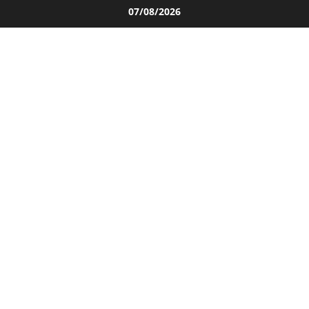
Salta
07/08/2026
al
contenuto