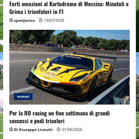
i
Forti emozioni al Kartodromo di Messina: Minutoli e
o
Grima i trionfatori in F1
sportjonico
16/07/2026
n
motori
Per la RO racing un fine settimana di grandi
successi e podi tricolori
Di Giuseppe Livecchi
01/06/2026