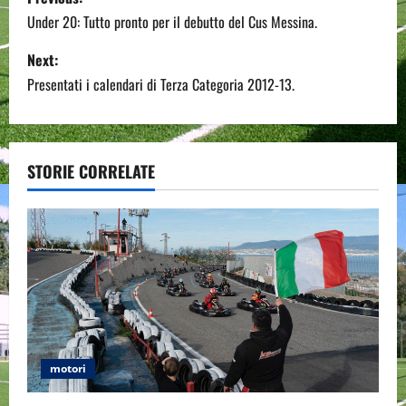
o
Under 20: Tutto pronto per il debutto del Cus Messina.
s
Next:
Presentati i calendari di Terza Categoria 2012-13.
t
n
a
STORIE CORRELATE
v
i
g
a
t
motori