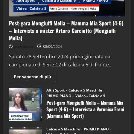
Altri Sport
Calcio a 5 Maschile
PRIMO PIANO
Video - Calcio a 5
Post-gara Mongiuffi Melia – Mamma Mia Sport (4-6)
– Intervista a mister Arturo Carciotto (Mongiuffi
Melia)
"SportEmpire" in Podcast
Sport News
sportjonico
30/09/2024
“SportEmpire” in Podcast: 29^ Puntata
(Martedi 28 Aprile 2026)
Sabato 28 Settembre 2024 prima giornata dal
campionato di Serie C2 di calcio a 5 di fronte...
28/04/2026
2
Maggiori
Per saperne di più
informazioni
"SportEmpire" in Podcast
su
“SportEmpire” in Podcast: 28^ Puntata
Post-
Altri Sport
Calcio a 5 Maschile
gara
(Martedi 21 Aprile 2026)
PRIMO PIANO
Video - Calcio a 5
Mongiuffi
Melia
Post-gara Mongiuffi Melia – Mamma Mia
21/04/2026
–
3
Sport (4-6) – Intervista a Veronica Freni
Mamma
Mia
(Mamma Mia Sport)
Sport
"SportEmpire" in Podcast
Sport News
(4-
30/09/2024
6)
“SportEmpire” in Podcast: 27^ Puntata
Calcio a 5 Maschile
PRIMO PIANO
–