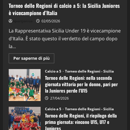
Torneo delle Regioni di calcio a 5: la Sicilia Juniores
è vicecampione d’Italia
"SportEmpire" in Podcast
“SportEmpire” in Podcast: 26^ Puntata
sportjonico
02/05/2026
(Martedi 07 Aprile 2026)
La Rappresentativa Sicilia Under 19 è vicecampione
08/04/2026
5
d'Italia. È stato questo il verdetto del campo dopo
la...
Maggiori
Per saperne di più
informazioni
su
Torneo
Calcio a 5
Torneo delle Regioni - Sicilia
delle
Torneo delle Regioni: nella seconda
Regioni
di
giornata vittoria per le donne, pari per
calcio
la Juniores perde l’U15
a
5:
la
27/04/2026
Sicilia
Juniores
Calcio a 5
Torneo delle Regioni - Sicilia
è
Torneo delle Regioni, il riepilogo della
vicecampione
d’Italia
prima giornata: vincono U15, U17 e
Juniores