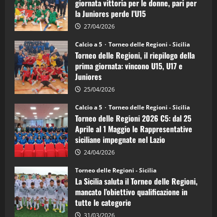
giornata vittoria per le donne, pari per
calcio
la Juniores perde l’U15
a
5:
la
27/04/2026
Sicilia
Juniores
Calcio a 5
Torneo delle Regioni - Sicilia
è
Torneo delle Regioni, il riepilogo della
vicecampione
d’Italia
prima giornata: vincono U15, U17 e
Juniores
25/04/2026
Calcio a 5
Torneo delle Regioni - Sicilia
Torneo delle Regioni 2026 C5: dal 25
Aprile al 1 Maggio le Rappresentative
siciliane impegnate nel Lazio
24/04/2026
Torneo delle Regioni - Sicilia
La Sicilia saluta il Torneo delle Regioni,
mancato l’obiettivo qualificazione in
tutte le categorie
31/03/2026