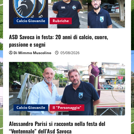
i
o
Calcio Giovanile
Rubriche
n
ASD Savoca in festa: 20 anni di calcio, cuore,
passione e sogni
Di Mimmo Muscolino
05/08/2026
Calcio Giovanile
Il "Personaggio"
Alessandro Parisi si racconta nella festa del
“Ventennale” dell’Asd Savoca