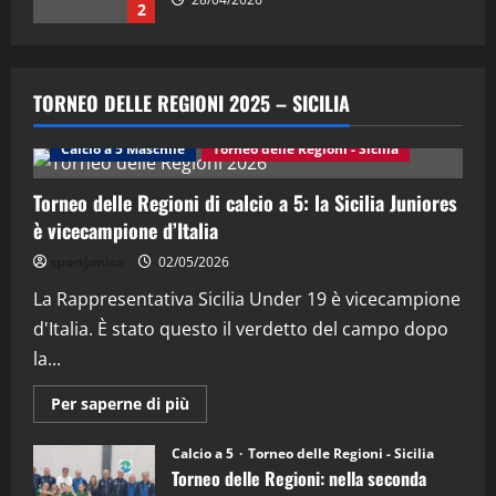
2
"SportEmpire" in Podcast
“SportEmpire” in Podcast: 28^ Puntata
TORNEO DELLE REGIONI 2025 – SICILIA
(Martedi 21 Aprile 2026)
21/04/2026
Calcio a 5 Maschile
Torneo delle Regioni - Sicilia
3
Torneo delle Regioni di calcio a 5: la Sicilia Juniores
"SportEmpire" in Podcast
Sport News
è vicecampione d’Italia
“SportEmpire” in Podcast: 27^ Puntata
(Martedi 14 Aprile 2026)
sportjonico
02/05/2026
15/04/2026
La Rappresentativa Sicilia Under 19 è vicecampione
4
d'Italia. È stato questo il verdetto del campo dopo
"SportEmpire" in Podcast
la...
“SportEmpire” in Podcast: 26^ Puntata
(Martedi 07 Aprile 2026)
Maggiori
Per saperne di più
informazioni
08/04/2026
su
5
Torneo
Calcio a 5
Torneo delle Regioni - Sicilia
delle
Torneo delle Regioni: nella seconda
Regioni
di