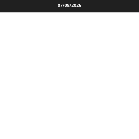
Salta
07/08/2026
al
contenuto