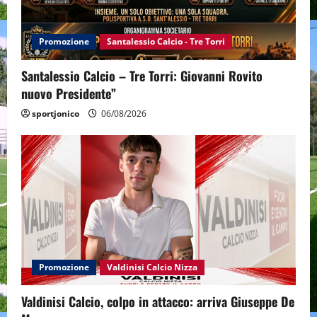
Promozione
Santalessio Calcio - Tre Torri
Santalessio Calcio – Tre Torri: Giovanni Rovito
nuovo Presidente”
sportjonico
06/08/2026
Promozione
Valdinisi Calcio Nizza
Valdinisi Calcio, colpo in attacco: arriva Giuseppe De