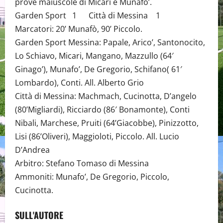
prove maiuscole di Micari e Munafo’.
Garden Sport 1 Città di Messina 1
Marcatori: 20’ Munafò, 90’ Piccolo.
Garden Sport Messina: Papale, Arico’, Santonocito,
Lo Schiavo, Micari, Mangano, Mazzullo (64′
Ginago’), Munafo’, De Gregorio, Schifano( 61′
Lombardo), Conti. All. Alberto Grio
Città di Messina: Machmach, Cucinotta, D’angelo
(80’Migliardi), Ricciardo (86′ Bonamonte), Conti
Nibali, Marchese, Pruiti (64’Giacobbe), Pinizzotto,
Lisi (86’Oliveri), Maggioloti, Piccolo. All. Lucio
D’Andrea
Arbitro: Stefano Tomaso di Messina
Ammoniti: Munafo’, De Gregorio, Piccolo,
Cucinotta.
SULL'AUTORE