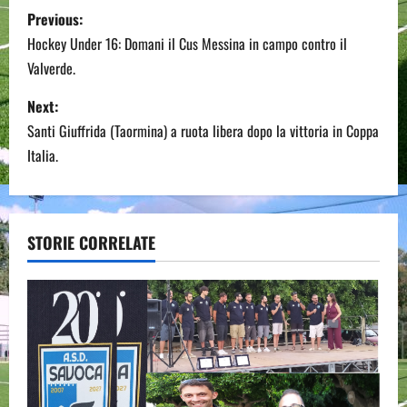
P
Previous:
o
Hockey Under 16: Domani il Cus Messina in campo contro il
Valverde.
s
Next:
t
Santi Giuffrida (Taormina) a ruota libera dopo la vittoria in Coppa
n
Italia.
a
v
STORIE CORRELATE
i
g
a
t