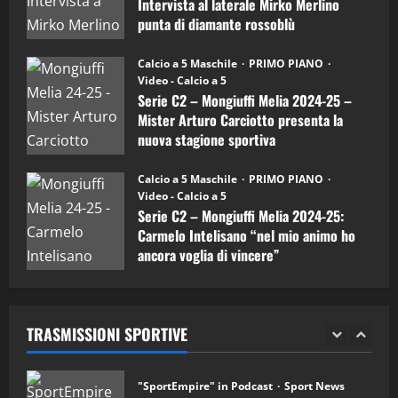
Intervista al laterale Mirko Merlino
Arturo
Carciotto
punta di diamante rossoblù
(Mongiuffi
Melia)
"SportEmpire" in Podcast
26/09/2024
“SportEmpire” in Podcast: 30^ Puntata
Calcio a 5 Maschile
PRIMO PIANO
(Martedi 05 Maggio 2026)
Video - Calcio a 5
Serie C2 – Mongiuffi Melia 2024-25 –
08/05/2026
1
Mister Arturo Carciotto presenta la
nuova stagione sportiva
"SportEmpire" in Podcast
Sport News
11/09/2024
“SportEmpire” in Podcast: 29^ Puntata
Calcio a 5 Maschile
PRIMO PIANO
(Martedi 28 Aprile 2026)
Video - Calcio a 5
Serie C2 – Mongiuffi Melia 2024-25:
28/04/2026
2
Carmelo Intelisano “nel mio animo ho
ancora voglia di vincere”
"SportEmpire" in Podcast
05/09/2024
“SportEmpire” in Podcast: 28^ Puntata
(Martedi 21 Aprile 2026)
TRASMISSIONI SPORTIVE
21/04/2026
3
"SportEmpire" in Podcast
Sport News