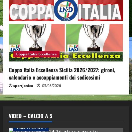
Coppa Italia Eccellenza
Coppa Italia Eccellenza Sicilia 2026/2027: gironi,
calendario e accoppiamenti dei sedicesimi
sportjonico
05/08/2026
VIDEO – CALCIO A 5
Altri Sport
Calcio a 5 Maschile
PRIMO PIANO
"SportEmpire" in Podcast
Sport News
Video - Calcio a 5
“SportEmpire” in Podcast: 29^ Puntata