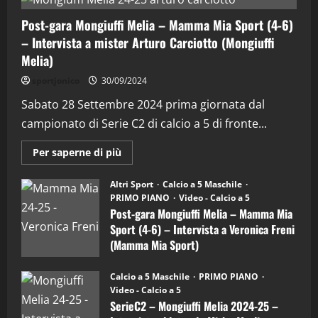
(Martedi 28 Aprile 2026)
Post-gara Mongiuffi Melia – Mamma Mia Sport (4-6)
28/04/2026
2
– Intervista a mister Arturo Carciotto (Mongiuffi
Melia)
"SportEmpire" in Podcast
sportjonico
30/09/2024
“SportEmpire” in Podcast: 28^ Puntata
(Martedi 21 Aprile 2026)
Sabato 28 Settembre 2024 prima giornata dal
campionato di Serie C2 di calcio a 5 di fronte...
21/04/2026
3
Maggiori
Per saperne di più
informazioni
"SportEmpire" in Podcast
Sport News
su
“SportEmpire” in Podcast: 27^ Puntata
Post-
Altri Sport
Calcio a 5 Maschile
gara
(Martedi 14 Aprile 2026)
PRIMO PIANO
Video - Calcio a 5
Mongiuffi
Melia
Post-gara Mongiuffi Melia – Mamma Mia
15/04/2026
–
4
Sport (4-6) – Intervista a Veronica Freni
Mamma
Mia
(Mamma Mia Sport)
Sport
"SportEmpire" in Podcast
(4-
30/09/2024
6)
“SportEmpire” in Podcast: 26^ Puntata
Calcio a 5 Maschile
PRIMO PIANO
–
(Martedi 07 Aprile 2026)
Video - Calcio a 5
Intervista
a
SerieC2 – Mongiuffi Melia 2024-25 –
08/04/2026
mister
5