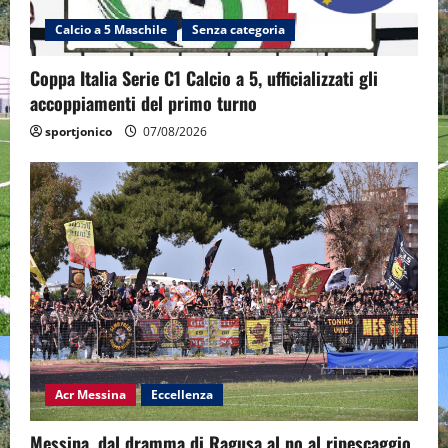
Calcio a 5 Maschile
Senza categoria
Coppa Italia Serie C1 Calcio a 5, ufficializzati gli
accoppiamenti del primo turno
sportjonico
07/08/2026
Acr Messina
Eccellenza
Messina, dal dramma di Ragusa al no al ripescaggio