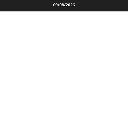
Salta
09/08/2026
al
contenuto