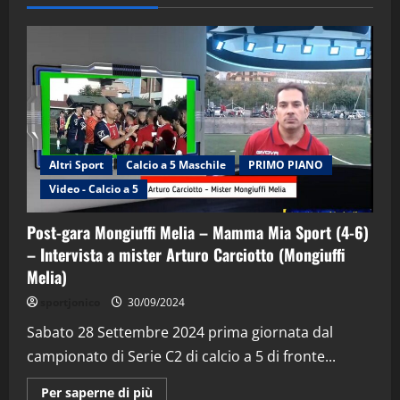
Altri Sport
Calcio a 5 Maschile
PRIMO PIANO
Video - Calcio a 5
Post-gara Mongiuffi Melia – Mamma Mia Sport (4-6)
– Intervista a mister Arturo Carciotto (Mongiuffi
Melia)
"SportEmpire" in Podcast
Sport News
sportjonico
30/09/2024
“SportEmpire” in Podcast: 29^ Puntata
(Martedi 28 Aprile 2026)
Sabato 28 Settembre 2024 prima giornata dal
campionato di Serie C2 di calcio a 5 di fronte...
28/04/2026
2
Maggiori
Per saperne di più