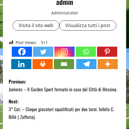
admin
Administrator
Visita il sito web
Visualizza tutti i post
Post Views:
511
P
Previous:
o
Juniores – Il Garden Sport fermato in casa dal Città di Messina.
s
Next:
3^ Cat. – Cinque giocatori squalificati per due turni. Inibito C.
t
Billè ( Zafferia).
n