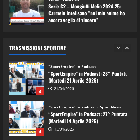
Serie C2 – Mongiuffi Melia 2024-25:
08/05/2026
1
Carmelo Intelisano “nel mio animo ho
ancora voglia di vincere”
"SportEmpire" in Podcast
Sport News
05/09/2024
“SportEmpire” in Podcast: 29^ Puntata
(Martedi 28 Aprile 2026)
TRASMISSIONI SPORTIVE
28/04/2026
2
"SportEmpire" in Podcast
“SportEmpire” in Podcast: 28^ Puntata
(Martedi 21 Aprile 2026)
21/04/2026
3
"SportEmpire" in Podcast
Sport News
“SportEmpire” in Podcast: 27^ Puntata
(Martedi 14 Aprile 2026)
15/04/2026
4