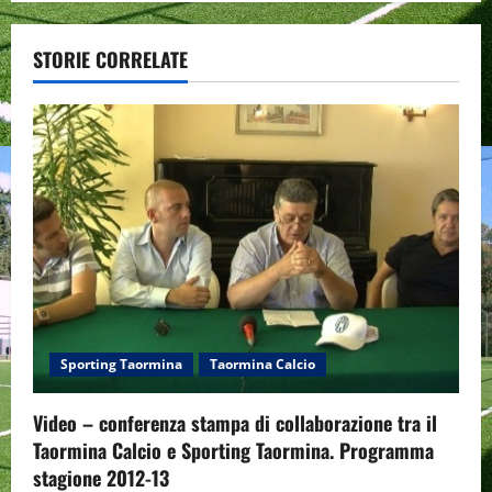
a
STORIE CORRELATE
v
i
g
a
t
i
o
Sporting Taormina
Taormina Calcio
n
Video – conferenza stampa di collaborazione tra il
Taormina Calcio e Sporting Taormina. Programma
stagione 2012-13