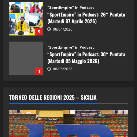
"SportEmpire" in Podcast
“SportEmpire” in Podcast: 26^ Puntata
(Martedi 07 Aprile 2026)
08/04/2026
5
"SportEmpire" in Podcast
“SportEmpire” in Podcast: 30^ Puntata
(Martedi 05 Maggio 2026)
08/05/2026
1
"SportEmpire" in Podcast
Sport News
“SportEmpire” in Podcast: 29^ Puntata
TORNEO DELLE REGIONI 2025 – SICILIA
(Martedi 28 Aprile 2026)
28/04/2026
2
"SportEmpire" in Podcast
“SportEmpire” in Podcast: 28^ Puntata