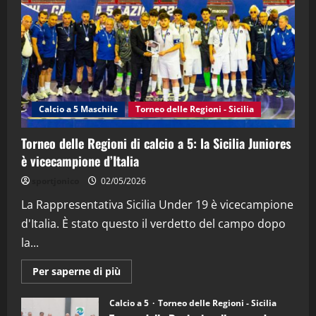
(Martedi 21 Aprile 2026)
21/04/2026
3
"SportEmpire" in Podcast
Sport News
“SportEmpire” in Podcast: 27^ Puntata
(Martedi 14 Aprile 2026)
Calcio a 5 Maschile
Torneo delle Regioni - Sicilia
15/04/2026
4
Torneo delle Regioni di calcio a 5: la Sicilia Juniores
è vicecampione d’Italia
"SportEmpire" in Podcast
“SportEmpire” in Podcast: 26^ Puntata
sportjonico
02/05/2026
(Martedi 07 Aprile 2026)
La Rappresentativa Sicilia Under 19 è vicecampione
08/04/2026
5
d'Italia. È stato questo il verdetto del campo dopo
la...
Maggiori
Per saperne di più
informazioni
su
Torneo
Calcio a 5
Torneo delle Regioni - Sicilia
delle