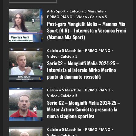
informazioni
"SportEmpire" in Podcast
su
“SportEmpire” in Podcast: 28^ Puntata
Post-
Altri Sport
Calcio a 5 Maschile
gara
(Martedi 21 Aprile 2026)
PRIMO PIANO
Video - Calcio a 5
Mongiuffi
Melia
Post-gara Mongiuffi Melia – Mamma Mia
21/04/2026
–
3
Sport (4-6) – Intervista a Veronica Freni
Mamma
Mia
(Mamma Mia Sport)
Sport
"SportEmpire" in Podcast
Sport News
(4-
30/09/2024
6)
“SportEmpire” in Podcast: 27^ Puntata
Calcio a 5 Maschile
PRIMO PIANO
–
(Martedi 14 Aprile 2026)
Video - Calcio a 5
Intervista
a
SerieC2 – Mongiuffi Melia 2024-25 –
15/04/2026
mister
4
Intervista al laterale Mirko Merlino
Arturo
Carciotto
punta di diamante rossoblù
(Mongiuffi
Melia)
"SportEmpire" in Podcast
26/09/2024
“SportEmpire” in Podcast: 26^ Puntata
Calcio a 5 Maschile
PRIMO PIANO
(Martedi 07 Aprile 2026)
Video - Calcio a 5
Serie C2 – Mongiuffi Melia 2024-25 –
08/04/2026
5
Mister Arturo Carciotto presenta la
nuova stagione sportiva
"SportEmpire" in Podcast
11/09/2024
“SportEmpire” in Podcast: 30^ Puntata
Calcio a 5 Maschile
PRIMO PIANO
(Martedi 05 Maggio 2026)
Video - Calcio a 5