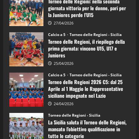
Torneo delle Regioni: nella seconda
Regioni
di
giornata vittoria per le donne, pari per
calcio
la Juniores perde l’U15
a
5:
la
27/04/2026
Sicilia
Juniores
Calcio a 5
Torneo delle Regioni - Sicilia
è
Torneo delle Regioni, il riepilogo della
vicecampione
d’Italia
prima giornata: vincono U15, U17 e
Juniores
25/04/2026
Calcio a 5
Torneo delle Regioni - Sicilia
Torneo delle Regioni 2026 C5: dal 25
Aprile al 1 Maggio le Rappresentative
siciliane impegnate nel Lazio
24/04/2026
Torneo delle Regioni - Sicilia
La Sicilia saluta il Torneo delle Regioni,
mancato l’obiettivo qualificazione in
tutte le categorie