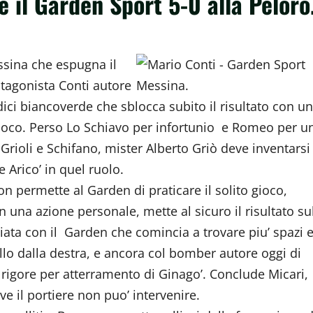
e il Garden Sport 5-0 alla Peloro
ssina che espugna il
otagonista Conti autore
ndici biancoverde che sblocca subito il risultato con un
 gioco. Perso Lo Schiavo per infortunio e Romeo per u
Grioli e Schifano, mister Alberto Griò deve inventarsi
 Arico’ in quel ruolo.
 permette al Garden di praticare il solito gioco,
 una azione personale, mette al sicuro il risultato su
ziata con il Garden che comincia a trovare piu’ spazi 
llo dalla destra, e ancora col bomber autore oggi di
di rigore per atterramento di Ginago’. Conclude Micari,
e il portiere non puo’ intervenire.