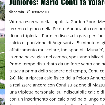
Juniores: Mario Conti fa volar
admin
09/02/2011
Vittoria esterna della capolista Garden Sport Me
terreno di gioco della Peloro Annunziata con pr
di una tripletta. Parte in discesa la gara per l’u
calcio di punizione di Angrisani al 5′ minuto di
affaticamento muscolare, indisponibili Munafo’, 
la zona nevralgica del campo, spostando Micari e
Primo tempo disturbato da un forte vento che non
tuttavia prima dello scadere del tempo, Conti con
2-0. Nella ripresa calo fisico della Peloro Annun
a realizzare ancora con Conti su azione di Mazzu
una tripletta personale, su indiscutibile calcio 
con un inserimento con calcio nel palo lungo dov