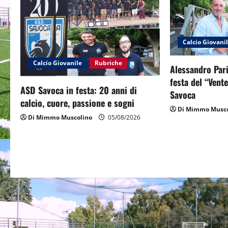
v
i
Calcio Giovani
g
Calcio Giovanile
Rubriche
Alessandro Pari
a
festa del “Vent
ASD Savoca in festa: 20 anni di
Savoca
t
calcio, cuore, passione e sogni
Di Mimmo Musco
Di Mimmo Muscolino
05/08/2026
i
o
n