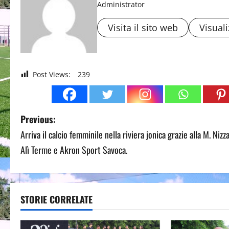
Administrator
Visita il sito web
Visuali
Post Views:
239
P
Previous:
Arriva il calcio femminile nella riviera jonica grazie alla M. Nizza
o
Alì Terme e Akron Sport Savoca.
s
t
STORIE CORRELATE
n
a