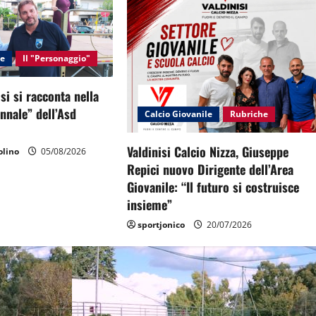
le
Il "Personaggio"
si si racconta nella
ennale” dell’Asd
Calcio Giovanile
Rubriche
Valdinisi Calcio Nizza, Giuseppe
lino
05/08/2026
Repici nuovo Dirigente dell’Area
Giovanile: “Il futuro si costruisce
insieme”
sportjonico
20/07/2026