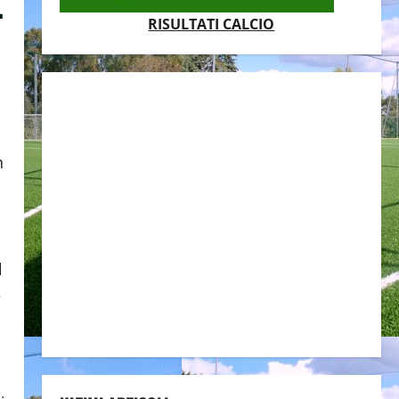
.
RISULTATI CALCIO
n
l
e