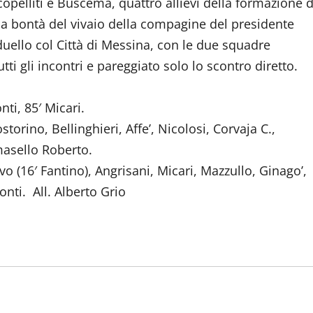
copelliti e Buscema, quattro allievi della formazione d
la bontà del vivaio della compagine del presidente
l duello col Città di Messina, con le due squadre
ti gli incontri e pareggiato solo lo scontro diretto.
nti, 85′ Micari.
torino, Bellinghieri, Affe’, Nicolosi, Corvaja C.,
masello Roberto.
o (16′ Fantino), Angrisani, Micari, Mazzullo, Ginago’,
onti. All. Alberto Grio