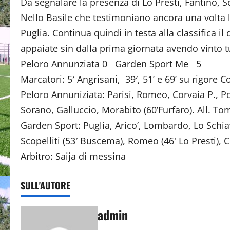
Da segnalare la presenza di Lo Presti, Fantino, S
Nello Basile che testimoniano ancora una volta 
Puglia. Continua quindi in testa alla classifica i
appaiate sin dalla prima giornata avendo vinto tut
Peloro Annunziata 0 Garden Sport Me 5
Marcatori: 5′ Angrisani, 39′, 51’ e 69’ su rigore Co
Peloro Annuniziata: Parisi, Romeo, Corvaia P., Pos
Sorano, Galluccio, Morabito (60’Furfaro). All. To
Garden Sport: Puglia, Arico’, Lombardo, Lo Schiav
Scopelliti (53′ Buscema), Romeo (46′ Lo Presti), C
Arbitro: Saija di messina
SULL'AUTORE
admin