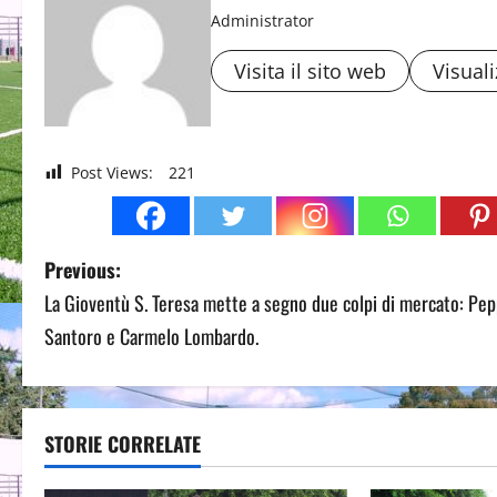
Administrator
Visita il sito web
Visuali
Post Views:
221
P
Previous:
La Gioventù S. Teresa mette a segno due colpi di mercato: Pe
o
Santoro e Carmelo Lombardo.
s
t
STORIE CORRELATE
n