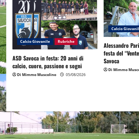
a
v
i
Calcio Giovani
g
Calcio Giovanile
Rubriche
Alessandro Pari
a
festa del “Vent
ASD Savoca in festa: 20 anni di
Savoca
t
calcio, cuore, passione e sogni
Di Mimmo Musco
Di Mimmo Muscolino
05/08/2026
i
o
n