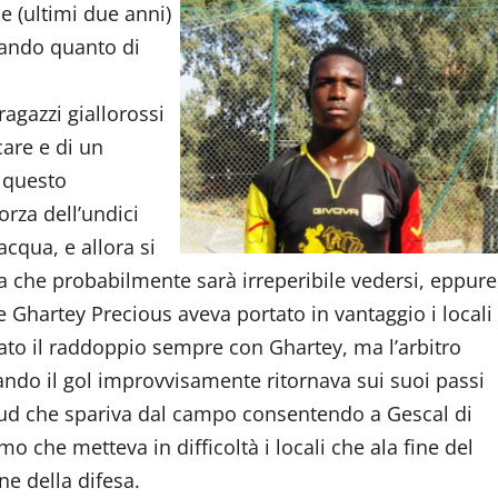
e (ultimi due anni)
cando quanto di
ragazzi giallorossi
care e di un
 questo
rza dell’undici
acqua, e allora si
ta che probabilmente sarà irreperibile vedersi, eppure
e Ghartey Precious aveva portato in vantaggio i locali
vato il raddoppio sempre con Ghartey, ma l’arbitro
ando il gol improvvisamente ritornava sui suoi passi
 Sud che spariva dal campo consentendo a Gescal di
o che metteva in difficoltà i locali che ala fine del
e della difesa.