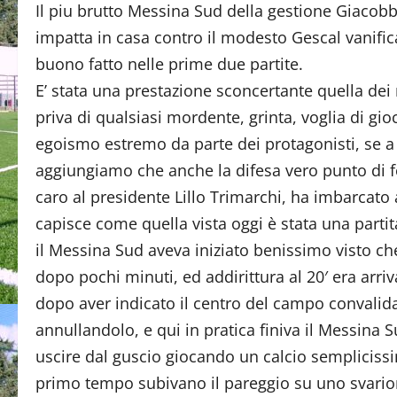
Il piu brutto Messina Sud della gestione Giacobb
impatta in casa contro il modesto Gescal vanifi
buono fatto nelle prime due partite.
E’ stata una prestazione sconcertante quella dei 
priva di qualsiasi mordente, grinta, voglia di gio
egoismo estremo da parte dei protagonisti, se a
aggiungiamo che anche la difesa vero punto di fo
caro al presidente Lillo Trimarchi, ha imbarcato 
capisce come quella vista oggi è stata una parti
il Messina Sud aveva iniziato benissimo visto ch
dopo pochi minuti, ed addirittura al 20′ era arri
dopo aver indicato il centro del campo convalid
annullandolo, e qui in pratica finiva il Messina
uscire dal guscio giocando un calcio semplicissim
primo tempo subivano il pareggio su uno svarion