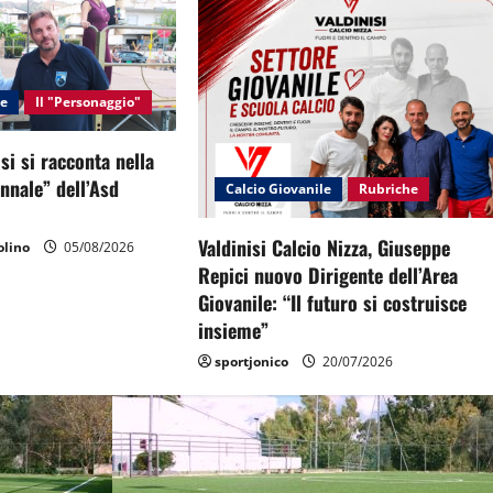
le
Il "Personaggio"
si si racconta nella
ennale” dell’Asd
Calcio Giovanile
Rubriche
Valdinisi Calcio Nizza, Giuseppe
lino
05/08/2026
Repici nuovo Dirigente dell’Area
Giovanile: “Il futuro si costruisce
insieme”
sportjonico
20/07/2026