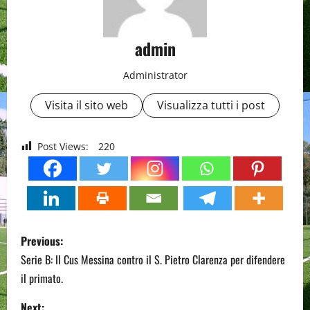
admin
Administrator
Visita il sito web
Visualizza tutti i post
Post Views:
220
P
Previous:
o
Serie B: Il Cus Messina contro il S. Pietro Clarenza per difendere
il primato.
s
Next: