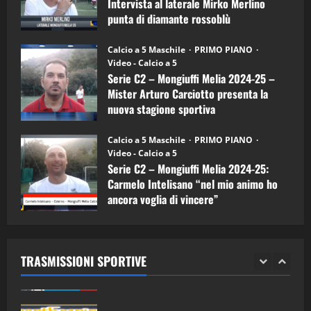
Intervista al laterale Mirko Merlino
Arturo
Carciotto
punta di diamante rossoblù
(Mongiuffi
Melia)
"SportEmpire" in Podcast
26/09/2024
“SportEmpire” in Podcast: 26^ Puntata
Calcio a 5 Maschile
PRIMO PIANO
(Martedi 07 Aprile 2026)
Video - Calcio a 5
Serie C2 – Mongiuffi Melia 2024-25 –
08/04/2026
5
Mister Arturo Carciotto presenta la
nuova stagione sportiva
"SportEmpire" in Podcast
11/09/2024
“SportEmpire” in Podcast: 30^ Puntata
Calcio a 5 Maschile
PRIMO PIANO
(Martedi 05 Maggio 2026)
Video - Calcio a 5
Serie C2 – Mongiuffi Melia 2024-25:
08/05/2026
1
Carmelo Intelisano “nel mio animo ho
ancora voglia di vincere”
"SportEmpire" in Podcast
Sport News
05/09/2024
“SportEmpire” in Podcast: 29^ Puntata
(Martedi 28 Aprile 2026)
TRASMISSIONI SPORTIVE
28/04/2026
2
"SportEmpire" in Podcast