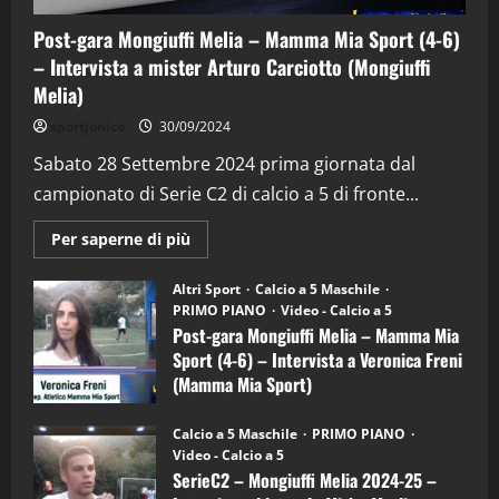
Post-gara Mongiuffi Melia – Mamma Mia Sport (4-6)
– Intervista a mister Arturo Carciotto (Mongiuffi
Melia)
"SportEmpire" in Podcast
Sport News
sportjonico
30/09/2024
“SportEmpire” in Podcast: 29^ Puntata
(Martedi 28 Aprile 2026)
Sabato 28 Settembre 2024 prima giornata dal
campionato di Serie C2 di calcio a 5 di fronte...
28/04/2026
2
Maggiori
Per saperne di più
informazioni
"SportEmpire" in Podcast
su
“SportEmpire” in Podcast: 28^ Puntata
Post-
Altri Sport
Calcio a 5 Maschile
gara
(Martedi 21 Aprile 2026)
PRIMO PIANO
Video - Calcio a 5
Mongiuffi
Melia
Post-gara Mongiuffi Melia – Mamma Mia
21/04/2026
–
3
Sport (4-6) – Intervista a Veronica Freni
Mamma
Mia
(Mamma Mia Sport)
Sport
"SportEmpire" in Podcast
Sport News
(4-
30/09/2024
6)
“SportEmpire” in Podcast: 27^ Puntata
Calcio a 5 Maschile
PRIMO PIANO
–
(Martedi 14 Aprile 2026)
Video - Calcio a 5
Intervista
a
SerieC2 – Mongiuffi Melia 2024-25 –
15/04/2026
mister
4