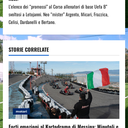
t
L’elenco dei “promossi” al Corso allenatori di base Uefa B”
n
svoltosi a Letojanni. Neo “mister” Argento, Micari, Frazzica,
Celisi, Dardanelli e Bertano.
a
v
STORIE CORRELATE
i
g
a
t
i
o
motori
n
Forti emozioni al Kartodromo di Messina: Minutoli e