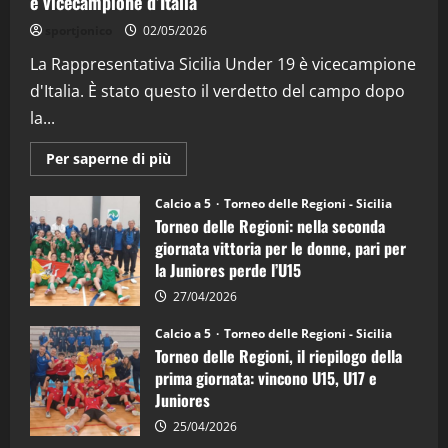
è vicecampione d’Italia
"SportEmpire" in Podcast
“SportEmpire” in Podcast: 26^ Puntata
sportjonico
02/05/2026
(Martedi 07 Aprile 2026)
La Rappresentativa Sicilia Under 19 è vicecampione
08/04/2026
5
d'Italia. È stato questo il verdetto del campo dopo
la...
Maggiori
Per saperne di più
informazioni
su
Torneo
Calcio a 5
Torneo delle Regioni - Sicilia
delle
Torneo delle Regioni: nella seconda
Regioni
di
giornata vittoria per le donne, pari per
calcio
la Juniores perde l’U15
a
5:
la
27/04/2026
Sicilia
Juniores
Calcio a 5
Torneo delle Regioni - Sicilia
è
Torneo delle Regioni, il riepilogo della
vicecampione
d’Italia
prima giornata: vincono U15, U17 e
Juniores
25/04/2026