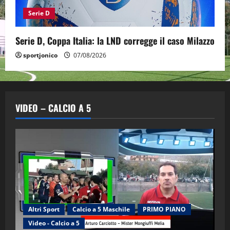
Serie D
Serie D, Coppa Italia: la LND corregge il caso Milazzo
sportjonico
07/08/2026
VIDEO – CALCIO A 5
Altri Sport
Calcio a 5 Maschile
PRIMO PIANO
Video - Calcio a 5