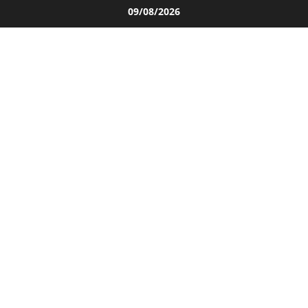
Salta
09/08/2026
al
contenuto