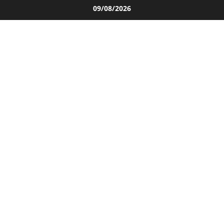
Salta
09/08/2026
al
contenuto