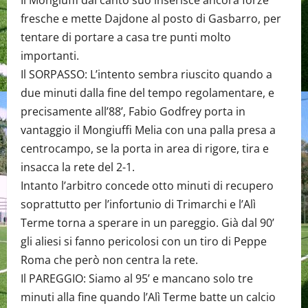
Il Mongiuffi dal canto suo inserisce ancora forze
fresche e mette Dajdone al posto di Gasbarro, per
tentare di portare a casa tre punti molto
importanti.
Il SORPASSO: L’intento sembra riuscito quando a
due minuti dalla fine del tempo regolamentare, e
precisamente all’88’, Fabio Godfrey porta in
vantaggio il Mongiuffi Melia con una palla presa a
centrocampo, se la porta in area di rigore, tira e
insacca la rete del 2-1.
Intanto l’arbitro concede otto minuti di recupero
soprattutto per l’infortunio di Trimarchi e l’Alì
Terme torna a sperare in un pareggio. Già dal 90’
gli aliesi si fanno pericolosi con un tiro di Peppe
Roma che però non centra la rete.
Il PAREGGIO: Siamo al 95’ e mancano solo tre
minuti alla fine quando l’Alì Terme batte un calcio