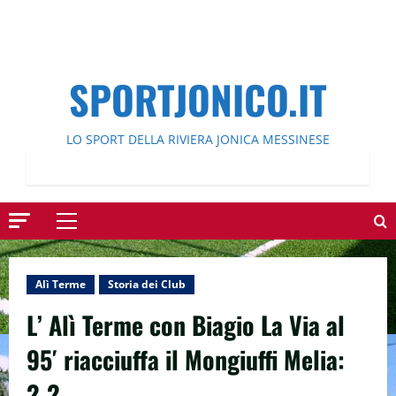
SPORTJONICO.IT
LO SPORT DELLA RIVIERA JONICA MESSINESE
Menu
principale
Alì Terme
Storia dei Club
L’ Alì Terme con Biagio La Via al
95′ riacciuffa il Mongiuffi Melia:
2-2.