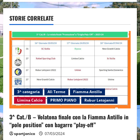
a
STORIE CORRELATE
v
i
g
a
t
i
3^ categoria
Alì Terme
Fiamma Antillo
o
Limina Calcio
PRIMO PIANO
Robur Letojanni
n
3^ Cat./B – Volatona finale con la Fiamma Antillo in
“pole position” con bagarre “play-off”
sportjonico
07/03/2024