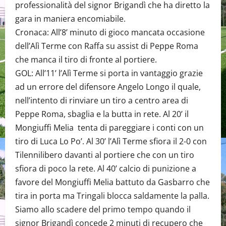
professionalità del signor Brigandì che ha diretto la
gara in maniera encomiabile.
Cronaca: All’8’ minuto di gioco mancata occasione
dell’Alì Terme con Raffa su assist di Peppe Roma
che manca il tiro di fronte al portiere.
GOL: All’11’ l’Alì Terme si porta in vantaggio grazie
ad un errore del difensore Angelo Longo il quale,
nell’intento di rinviare un tiro a centro area di
Peppe Roma, sbaglia e la butta in rete. Al 20’ il
Mongiuffi Melia tenta di pareggiare i conti con un
tiro di Luca Lo Po’. Al 30’ l’Alì Terme sfiora il 2-0 con
Tilennilibero davanti al portiere che con un tiro
sfiora di poco la rete. Al 40’ calcio di punizione a
favore del Mongiuffi Melia battuto da Gasbarro che
tira in porta ma Tringali blocca saldamente la palla.
Siamo allo scadere del primo tempo quando il
signor Brigandì concede 2 minuti di recupero che