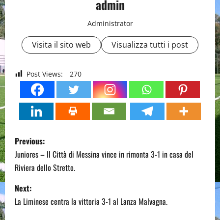
admin
Administrator
Visita il sito web
Visualizza tutti i post
Post Views:
270
P
Previous:
o
Juniores – Il Città di Messina vince in rimonta 3-1 in casa del
Riviera dello Stretto.
s
Next:
t
La Liminese centra la vittoria 3-1 al Lanza Malvagna.
n