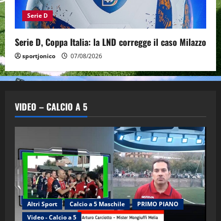
Serie D
Serie D, Coppa Italia: la LND corregge il caso Milazzo
sportjonico
07/08/2026
VIDEO – CALCIO A 5
Altri Sport
Calcio a 5 Maschile
PRIMO PIANO
Video - Calcio a 5