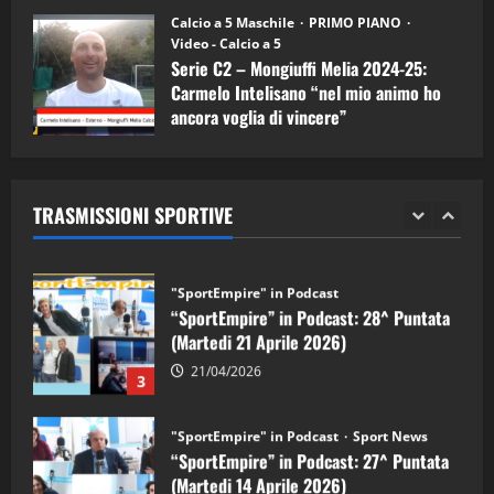
11/09/2024
“SportEmpire” in Podcast: 30^ Puntata
Calcio a 5 Maschile
PRIMO PIANO
(Martedi 05 Maggio 2026)
Video - Calcio a 5
Serie C2 – Mongiuffi Melia 2024-25:
08/05/2026
1
Carmelo Intelisano “nel mio animo ho
ancora voglia di vincere”
"SportEmpire" in Podcast
Sport News
05/09/2024
“SportEmpire” in Podcast: 29^ Puntata
(Martedi 28 Aprile 2026)
TRASMISSIONI SPORTIVE
28/04/2026
2
"SportEmpire" in Podcast
“SportEmpire” in Podcast: 28^ Puntata
(Martedi 21 Aprile 2026)
21/04/2026
3
"SportEmpire" in Podcast
Sport News
“SportEmpire” in Podcast: 27^ Puntata
(Martedi 14 Aprile 2026)