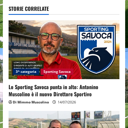
v
STORIE CORRELATE
i
g
a
t
i
3^ categoria
Sporting Savoca
o
Lo Sporting Savoca punta in alto: Antonino
n
Muscolino è il nuovo Direttore Sportivo
Di Mimmo Muscolino
14/07/2026