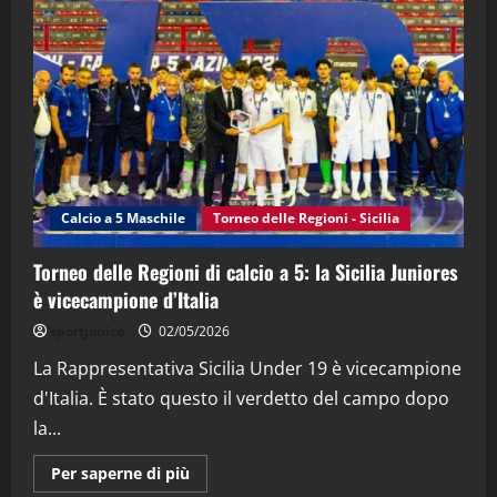
"SportEmpire" in Podcast
“SportEmpire” in Podcast: 28^ Puntata
(Martedi 21 Aprile 2026)
21/04/2026
3
"SportEmpire" in Podcast
Sport News
“SportEmpire” in Podcast: 27^ Puntata
(Martedi 14 Aprile 2026)
Calcio a 5 Maschile
Torneo delle Regioni - Sicilia
15/04/2026
4
Torneo delle Regioni di calcio a 5: la Sicilia Juniores
è vicecampione d’Italia
"SportEmpire" in Podcast
“SportEmpire” in Podcast: 26^ Puntata
sportjonico
02/05/2026
(Martedi 07 Aprile 2026)
La Rappresentativa Sicilia Under 19 è vicecampione
08/04/2026
5
d'Italia. È stato questo il verdetto del campo dopo
la...
Maggiori
Per saperne di più
informazioni