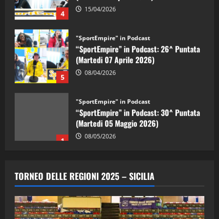
15/04/2026
4
"SportEmpire" in Podcast
“SportEmpire” in Podcast: 26^ Puntata
(Martedi 07 Aprile 2026)
08/04/2026
5
"SportEmpire" in Podcast
“SportEmpire” in Podcast: 30^ Puntata
(Martedi 05 Maggio 2026)
08/05/2026
1
"SportEmpire" in Podcast
Sport News
“SportEmpire” in Podcast: 29^ Puntata
TORNEO DELLE REGIONI 2025 – SICILIA
(Martedi 28 Aprile 2026)
28/04/2026
2