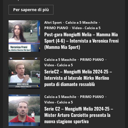
2
Maggiori
Per saperne di più
informazioni
"SportEmpire" in Podcast
su
“SportEmpire” in Podcast: 28^ Puntata
Post-
Altri Sport
Calcio a 5 Maschile
gara
(Martedi 21 Aprile 2026)
PRIMO PIANO
Video - Calcio a 5
Mongiuffi
Melia
Post-gara Mongiuffi Melia – Mamma Mia
21/04/2026
–
3
Sport (4-6) – Intervista a Veronica Freni
Mamma
Mia
(Mamma Mia Sport)
Sport
"SportEmpire" in Podcast
Sport News
(4-
30/09/2024
6)
“SportEmpire” in Podcast: 27^ Puntata
Calcio a 5 Maschile
PRIMO PIANO
–
(Martedi 14 Aprile 2026)
Video - Calcio a 5
Intervista
a
SerieC2 – Mongiuffi Melia 2024-25 –
15/04/2026
mister
4
Intervista al laterale Mirko Merlino
Arturo
Carciotto
punta di diamante rossoblù
(Mongiuffi
Melia)
"SportEmpire" in Podcast
26/09/2024
“SportEmpire” in Podcast: 26^ Puntata
Calcio a 5 Maschile
PRIMO PIANO
(Martedi 07 Aprile 2026)
Video - Calcio a 5
Serie C2 – Mongiuffi Melia 2024-25 –
08/04/2026
5
Mister Arturo Carciotto presenta la
nuova stagione sportiva
"SportEmpire" in Podcast