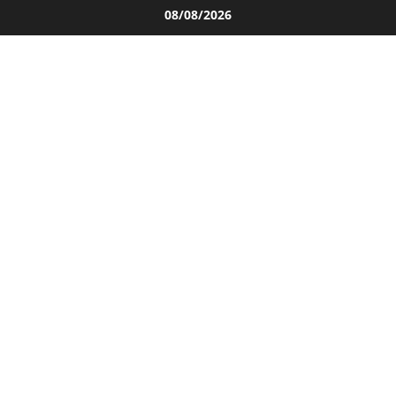
Salta
08/08/2026
al
contenuto