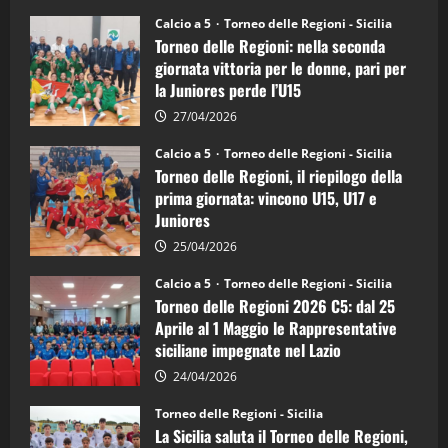
su
Torneo
Calcio a 5
Torneo delle Regioni - Sicilia
delle
Torneo delle Regioni: nella seconda
Regioni
di
giornata vittoria per le donne, pari per
calcio
la Juniores perde l’U15
a
5:
la
27/04/2026
Sicilia
Juniores
Calcio a 5
Torneo delle Regioni - Sicilia
è
Torneo delle Regioni, il riepilogo della
vicecampione
d’Italia
prima giornata: vincono U15, U17 e
Juniores
25/04/2026
Calcio a 5
Torneo delle Regioni - Sicilia
Torneo delle Regioni 2026 C5: dal 25
Aprile al 1 Maggio le Rappresentative
siciliane impegnate nel Lazio
24/04/2026
Torneo delle Regioni - Sicilia
La Sicilia saluta il Torneo delle Regioni,