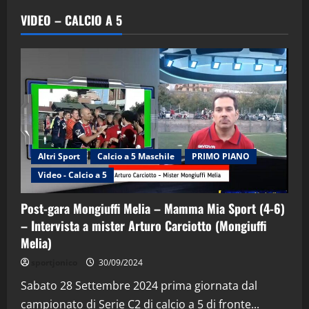
VIDEO – CALCIO A 5
Altri Sport
Calcio a 5 Maschile
PRIMO PIANO
Video - Calcio a 5
Post-gara Mongiuffi Melia – Mamma Mia Sport (4-6)
– Intervista a mister Arturo Carciotto (Mongiuffi
Melia)
"SportEmpire" in Podcast
Sport News
sportjonico
30/09/2024
“SportEmpire” in Podcast: 29^ Puntata
(Martedi 28 Aprile 2026)
Sabato 28 Settembre 2024 prima giornata dal
campionato di Serie C2 di calcio a 5 di fronte...
28/04/2026