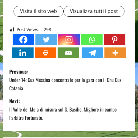
Visita il sito web
Visualizza tutti i post
Post Views:
298
P
Previous:
o
Under 14: Cus Messina concentrato per la gara con il Chu Cus
Catania.
s
Next:
t
Il Valle del Mela di misura sul S. Basilio. Migliore in campo
n
l’arbitro Fortunato.
a