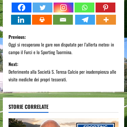
P
Previous:
o
Oggi si recuperano le gare non disputate per l’allerta meteo: in
campo il Furci e lo Sporting Taormina.
s
Next:
t
Deferimento alla Società S. Teresa Calcio per inadempienza alle
n
visite mediche dei propri tesserati.
a
v
STORIE CORRELATE
i