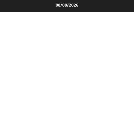
Salta
08/08/2026
al
contenuto