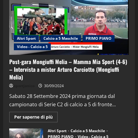
Altri Sport
Calcio a 5 Maschile
PRIMO PIANO
Video - Calcio a 5
Post-gara Mongiuffi Melia – Mamma Mia Sport (4-6)
– Intervista a mister Arturo Carciotto (Mongiuffi
Melia)
"SportEmpire" in Podcast
Sport News
sportjonico
30/09/2024
“SportEmpire” in Podcast: 29^ Puntata
(Martedi 28 Aprile 2026)
Sabato 28 Settembre 2024 prima giornata dal
campionato di Serie C2 di calcio a 5 di fronte...
28/04/2026
2
Maggiori
Per saperne di più
informazioni
"SportEmpire" in Podcast
su
“SportEmpire” in Podcast: 28^ Puntata
Post-
Altri Sport
Calcio a 5 Maschile
gara
(Martedi 21 Aprile 2026)
PRIMO PIANO
Video - Calcio a 5