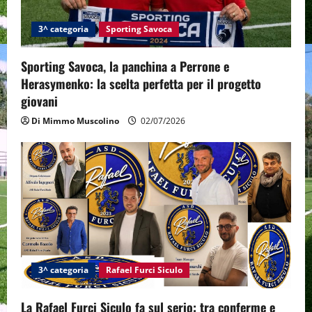
3^ categoria
Sporting Savoca
Sporting Savoca, la panchina a Perrone e
Herasymenko: la scelta perfetta per il progetto
giovani
Di Mimmo Muscolino
02/07/2026
3^ categoria
Rafael Furci Siculo
La Rafael Furci Siculo fa sul serio: tra conferme e