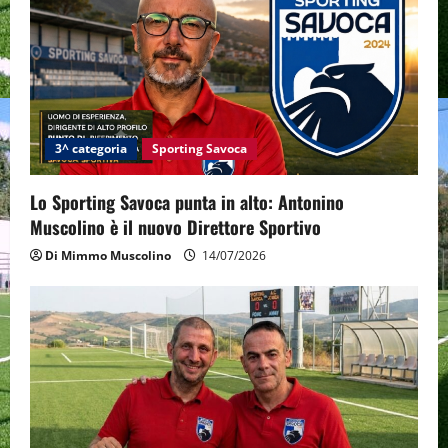
g
a
t
i
3^ categoria
Sporting Savoca
o
Lo Sporting Savoca punta in alto: Antonino
n
Muscolino è il nuovo Direttore Sportivo
Di Mimmo Muscolino
14/07/2026