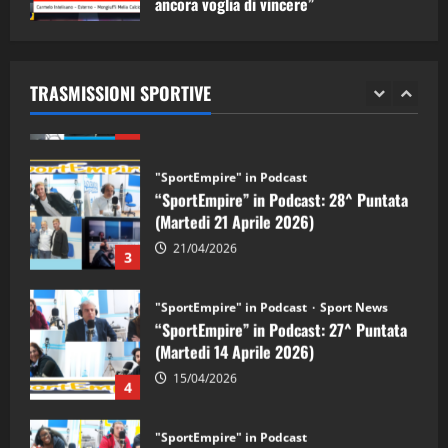
ancora voglia di vincere”
"SportEmpire" in Podcast
Sport News
05/09/2024
“SportEmpire” in Podcast: 29^ Puntata
(Martedi 28 Aprile 2026)
TRASMISSIONI SPORTIVE
28/04/2026
2
"SportEmpire" in Podcast
“SportEmpire” in Podcast: 28^ Puntata
(Martedi 21 Aprile 2026)
21/04/2026
3
"SportEmpire" in Podcast
Sport News
“SportEmpire” in Podcast: 27^ Puntata
(Martedi 14 Aprile 2026)
15/04/2026
4
"SportEmpire" in Podcast
“SportEmpire” in Podcast: 26^ Puntata