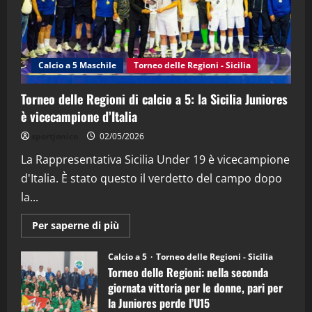
"SportEmpire" in Podcast
Sport News
“SportEmpire” in Podcast: 27^ Puntata
(Martedi 14 Aprile 2026)
Calcio a 5 Maschile
Torneo delle Regioni - Sicilia
15/04/2026
4
Torneo delle Regioni di calcio a 5: la Sicilia Juniores
è vicecampione d’Italia
"SportEmpire" in Podcast
“SportEmpire” in Podcast: 26^ Puntata
sportjonico
02/05/2026
(Martedi 07 Aprile 2026)
La Rappresentativa Sicilia Under 19 è vicecampione
08/04/2026
5
d'Italia. È stato questo il verdetto del campo dopo
la...
Maggiori
Per saperne di più
informazioni
su
Torneo
Calcio a 5
Torneo delle Regioni - Sicilia
delle
Torneo delle Regioni: nella seconda
Regioni
di
giornata vittoria per le donne, pari per
calcio
la Juniores perde l’U15
a