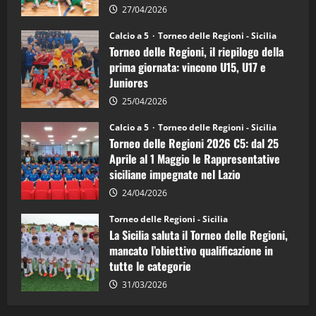
5:
la
27/04/2026
Sicilia
Juniores
Calcio a 5
Torneo delle Regioni - Sicilia
è
Torneo delle Regioni, il riepilogo della
vicecampione
d’Italia
prima giornata: vincono U15, U17 e
Juniores
25/04/2026
Calcio a 5
Torneo delle Regioni - Sicilia
Torneo delle Regioni 2026 C5: dal 25
Aprile al 1 Maggio le Rappresentative
siciliane impegnate nel Lazio
24/04/2026
Torneo delle Regioni - Sicilia
La Sicilia saluta il Torneo delle Regioni,
mancato l’obiettivo qualificazione in
tutte le categorie
31/03/2026