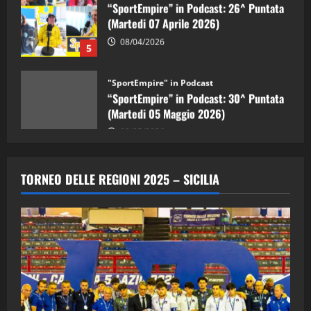
(Martedi 07 Aprile 2026)
08/04/2026
5
"SportEmpire" in Podcast
“SportEmpire” in Podcast: 30^ Puntata
(Martedi 05 Maggio 2026)
08/05/2026
1
"SportEmpire" in Podcast
Sport News
“SportEmpire” in Podcast: 29^ Puntata
TORNEO DELLE REGIONI 2025 – SICILIA
(Martedi 28 Aprile 2026)
28/04/2026
2
"SportEmpire" in Podcast
“SportEmpire” in Podcast: 28^ Puntata
(Martedi 21 Aprile 2026)
21/04/2026
3