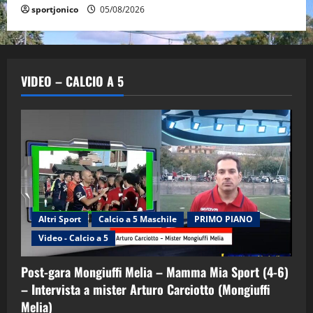
sportjonico
05/08/2026
VIDEO – CALCIO A 5
Altri Sport
Calcio a 5 Maschile
PRIMO PIANO
Video - Calcio a 5
Post-gara Mongiuffi Melia – Mamma Mia Sport (4-6)
– Intervista a mister Arturo Carciotto (Mongiuffi
Melia)