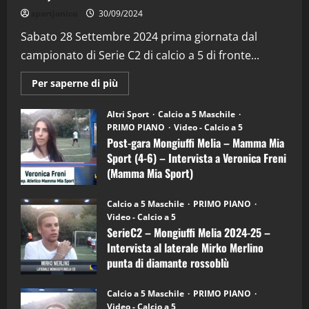
sportjonico
30/09/2024
Sabato 28 Settembre 2024 prima giornata dal
campionato di Serie C2 di calcio a 5 di fronte...
Maggiori
Per saperne di più
informazioni
su
Post-
Altri Sport
Calcio a 5 Maschile
gara
PRIMO PIANO
Video - Calcio a 5
Mongiuffi
Melia
Post-gara Mongiuffi Melia – Mamma Mia
–
Sport (4-6) – Intervista a Veronica Freni
Mamma
Mia
(Mamma Mia Sport)
Sport
"SportEmpire" in Podcast
Sport News
(4-
30/09/2024
6)
“SportEmpire” in Podcast: 29^ Puntata
Calcio a 5 Maschile
PRIMO PIANO
–
(Martedi 28 Aprile 2026)
Video - Calcio a 5
Intervista
a
SerieC2 – Mongiuffi Melia 2024-25 –
28/04/2026
mister
2
Intervista al laterale Mirko Merlino
Arturo
Carciotto
punta di diamante rossoblù
(Mongiuffi
Melia)
"SportEmpire" in Podcast
26/09/2024
“SportEmpire” in Podcast: 28^ Puntata
Calcio a 5 Maschile
PRIMO PIANO
(Martedi 21 Aprile 2026)
Video - Calcio a 5