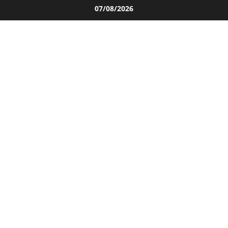
Salta
07/08/2026
al
contenuto