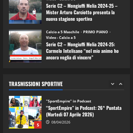
Serie C2 – Mongiuffi Melia 2024-25 –
21/04/2026
3
Mister Arturo Carciotto presenta la
nuova stagione sportiva
"SportEmpire" in Podcast
Sport News
11/09/2024
“SportEmpire” in Podcast: 27^ Puntata
Calcio a 5 Maschile
PRIMO PIANO
(Martedi 14 Aprile 2026)
Video - Calcio a 5
Serie C2 – Mongiuffi Melia 2024-25:
15/04/2026
4
Carmelo Intelisano “nel mio animo ho
ancora voglia di vincere”
"SportEmpire" in Podcast
05/09/2024
“SportEmpire” in Podcast: 26^ Puntata
(Martedi 07 Aprile 2026)
TRASMISSIONI SPORTIVE
08/04/2026
5
"SportEmpire" in Podcast
“SportEmpire” in Podcast: 30^ Puntata
(Martedi 05 Maggio 2026)
08/05/2026
1