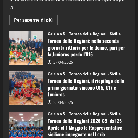
la...
"SportEmpire" in Podcast
Sport News
“SportEmpire” in Podcast: 27^ Puntata
Maggiori
Per saperne di più
informazioni
(Martedi 14 Aprile 2026)
su
Torneo
15/04/2026
Calcio a 5
Torneo delle Regioni - Sicilia
4
delle
Torneo delle Regioni: nella seconda
Regioni
di
giornata vittoria per le donne, pari per
calcio
"SportEmpire" in Podcast
la Juniores perde l’U15
a
“SportEmpire” in Podcast: 26^ Puntata
5:
la
27/04/2026
(Martedi 07 Aprile 2026)
Sicilia
Juniores
08/04/2026
Calcio a 5
Torneo delle Regioni - Sicilia
è
5
Torneo delle Regioni, il riepilogo della
vicecampione
d’Italia
prima giornata: vincono U15, U17 e
Juniores
25/04/2026
Calcio a 5
Torneo delle Regioni - Sicilia
Torneo delle Regioni 2026 C5: dal 25
Aprile al 1 Maggio le Rappresentative
siciliane impegnate nel Lazio