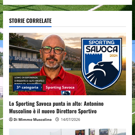
n
a
STORIE CORRELATE
v
i
g
a
t
i
3^ categoria
Sporting Savoca
o
Lo Sporting Savoca punta in alto: Antonino
Muscolino è il nuovo Direttore Sportivo
n
Di Mimmo Muscolino
14/07/2026