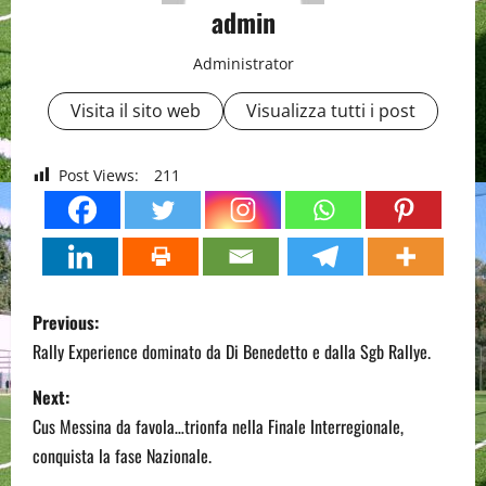
admin
Administrator
Visita il sito web
Visualizza tutti i post
Post Views:
211
P
Previous:
o
Rally Experience dominato da Di Benedetto e dalla Sgb Rallye.
s
Next:
Cus Messina da favola…trionfa nella Finale Interregionale,
t
conquista la fase Nazionale.