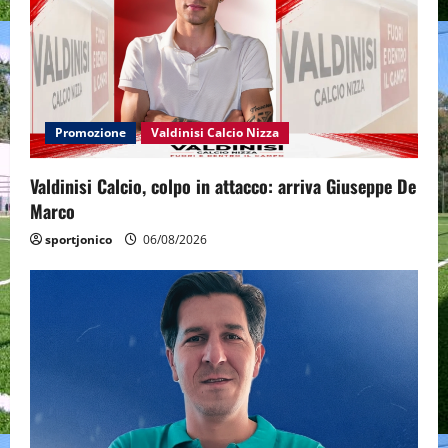
Promozione
Valdinisi Calcio Nizza
Valdinisi Calcio, colpo in attacco: arriva Giuseppe De
Marco
sportjonico
06/08/2026