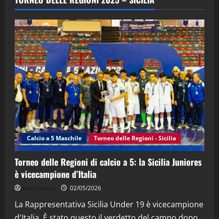
(Martedi 07 Aprile 2026)
08/04/2026
5
"SportEmpire" in Podcast
“SportEmpire” in Podcast: 30^ Puntata
(Martedi 05 Maggio 2026)
08/05/2026
1
"SportEmpire" in Podcast
Sport News
“SportEmpire” in Podcast: 29^ Puntata
(Martedi 28 Aprile 2026)
Calcio a 5 Maschile
Torneo delle Regioni - Sicilia
28/04/2026
2
Torneo delle Regioni di calcio a 5: la Sicilia Juniores
è vicecampione d’Italia
"SportEmpire" in Podcast
“SportEmpire” in Podcast: 28^ Puntata
sportjonico
02/05/2026
(Martedi 21 Aprile 2026)
La Rappresentativa Sicilia Under 19 è vicecampione
21/04/2026
3
d'Italia. È stato questo il verdetto del campo dopo