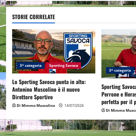
t
STORIE CORRELATE
n
a
v
i
3^ categoria
Sporting Savoca
g
3^ categoria
Lo Sporting Savoca punta in alto:
a
Sporting Savoca
Antonino Muscolino è il nuovo
Perrone e Hera
t
Direttore Sportivo
perfetta per il
Di Mimmo Muscolino
14/07/2026
i
Di Mimmo Musco
o