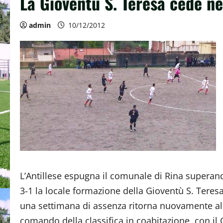
La Gioventù S. Teresa cede nel
admin
10/12/2012
L’Antillese espugna il comunale di Rina superan
3-1 la locale formazione della Gioventù S. Teres
una settimana di assenza ritorna nuovamente al
comando della classifica in coabitazione con il G