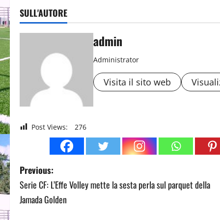
SULL'AUTORE
admin
Administrator
Visita il sito web
Visuali
Post Views:
276
P
Previous:
Serie CF: L’Effe Volley mette la sesta perla sul parquet della
o
Jamada Golden
s