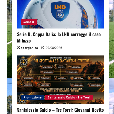
Serie D
Serie D, Coppa Italia: la LND corregge il caso
Milazzo
sportjonico
07/08/2026
Promozione
Santalessio Calcio - Tre Torri
Santalessio Calcio – Tre Torri: Giovanni Rovito