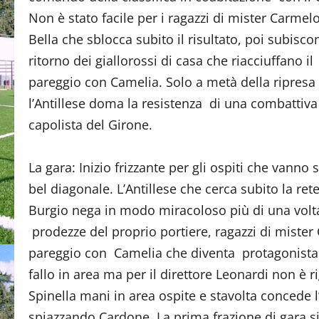
Non è stato facile per i ragazzi di mister Carmel
Bella che sblocca subito il risultato, poi subiscon
ritorno dei giallorossi di casa che riacciuffano il
pareggio con Camelia. Solo a metà della ripresa
l’Antillese doma la resistenza di una combattiv
capolista del Girone.
La gara: Inizio frizzante per gli ospiti che vann
bel diagonale. L’Antillese che cerca subito la r
Burgio nega in modo miracoloso più di una volta 
prodezze del proprio portiere, ragazzi di mister 
pareggio con Camelia che diventa protagonista 
fallo in area ma per il direttore Leonardi non è 
Spinella mani in area ospite e stavolta concede l
spiazzando Cardone. La prima frazione di gara si