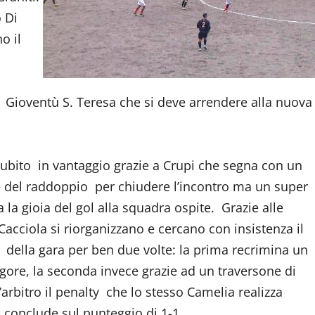
o Di
o il
a Gioventù S. Teresa che si deve arrendere alla nuova
o subito in vantaggio grazie a Crupi che segna con un
ete del raddoppio per chiudere l’incontro ma un super
la gioia del gol alla squadra ospite. Grazie alle
Cacciola si riorganizzano e cercano con insistenza il
della gara per ben due volte: la prima recrimina un
rigore, la seconda invece grazie ad un traversone di
’arbitro il penalty che lo stesso Camelia realizza
 conclude sul punteggio di 1-1.