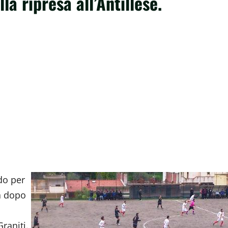
la ripresa all’Antillese.
do per
a dopo
raniti.