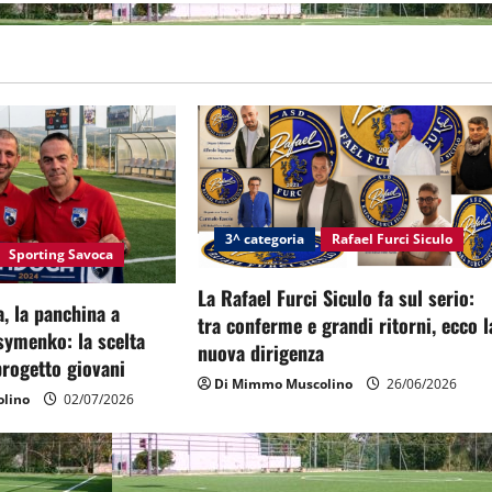
3^ categoria
Rafael Furci Siculo
Sporting Savoca
La Rafael Furci Siculo fa sul serio:
, la panchina a
tra conferme e grandi ritorni, ecco l
symenko: la scelta
nuova dirigenza
 progetto giovani
Di Mimmo Muscolino
26/06/2026
lino
02/07/2026