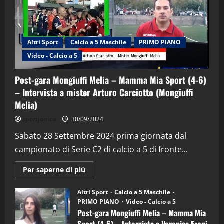
Altri Sport
Calcio a 5 Maschile
PRIMO PIANO
Video - Calcio a 5
Post-gara Mongiuffi Melia – Mamma Mia Sport (4-6)
– Intervista a mister Arturo Carciotto (Mongiuffi
Melia)
"SportEmpire" in Podcast
Sport News
sportjonico
30/09/2024
“SportEmpire” in Podcast: 29^ Puntata
(Martedi 28 Aprile 2026)
Sabato 28 Settembre 2024 prima giornata dal
campionato di Serie C2 di calcio a 5 di fronte...
28/04/2026
2
Maggiori
Per saperne di più
informazioni
"SportEmpire" in Podcast
su
“SportEmpire” in Podcast: 28^ Puntata
Post-
Altri Sport
Calcio a 5 Maschile
gara
(Martedi 21 Aprile 2026)
PRIMO PIANO
Video - Calcio a 5
Mongiuffi
Melia
Post-gara Mongiuffi Melia – Mamma Mia
21/04/2026
–
3
Sport (4-6) – Intervista a Veronica Freni