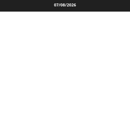
Salta
07/08/2026
al
contenuto