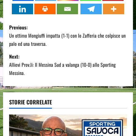
P
Previous:
o
Un ottimo Mongiuffi impatta (1-1) con lo Zafferia che colpisce un
palo ed una traversa.
s
Next:
t
Allievi Prov.li: Il Messina Sud a valanga (10-0) allo Sporting
n
Messina.
a
v
STORIE CORRELATE
i
g