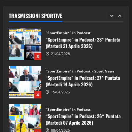
“SportEmpire” in Podcast: 29^ Puntata
(Martedi 28 Aprile 2026)
TRASMISSIONI SPORTIVE
28/04/2026
2
"SportEmpire" in Podcast
“SportEmpire” in Podcast: 28^ Puntata
(Martedi 21 Aprile 2026)
21/04/2026
3
"SportEmpire" in Podcast
Sport News
“SportEmpire” in Podcast: 27^ Puntata
(Martedi 14 Aprile 2026)
15/04/2026
4
"SportEmpire" in Podcast
“SportEmpire” in Podcast: 26^ Puntata
(Martedi 07 Aprile 2026)
08/04/2026