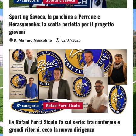
3^ categoria
Sporting Savoca
Sporting Savoca, la panchina a Perrone e
Herasymenko: la scelta perfetta per il progetto
giovani
Di Mimmo Muscolino
02/07/2026
3^ categoria
Rafael Furci Siculo
La Rafael Furci Siculo fa sul serio: tra conferme e
grandi ritorni, ecco la nuova dirigenza