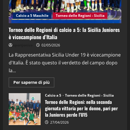
“SportEmpire” in Podcast: 27^ Puntata
(Martedi 14 Aprile 2026)
Calcio a 5 Maschile
Torneo delle Regioni - Sicilia
15/04/2026
4
Torneo delle Regioni di calcio a 5: la Sicilia Juniores
è vicecampione d’Italia
"SportEmpire" in Podcast
“SportEmpire” in Podcast: 26^ Puntata
sportjonico
02/05/2026
(Martedi 07 Aprile 2026)
La Rappresentativa Sicilia Under 19 è vicecampione
08/04/2026
5
d'Italia. È stato questo il verdetto del campo dopo
la...
Maggiori
Per saperne di più
informazioni
su
Torneo
Calcio a 5
Torneo delle Regioni - Sicilia
delle
Torneo delle Regioni: nella seconda
Regioni
di
giornata vittoria per le donne, pari per
calcio
la Juniores perde l’U15
a
5:
la
27/04/2026
Sicilia