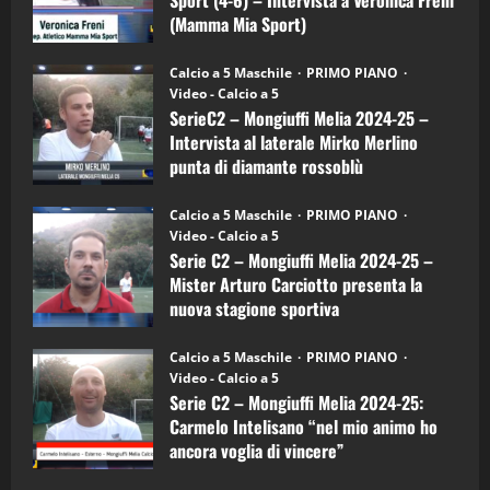
Mamma
Mia
(Mamma Mia Sport)
Sport
"SportEmpire" in Podcast
Sport News
(4-
30/09/2024
6)
“SportEmpire” in Podcast: 27^ Puntata
Calcio a 5 Maschile
PRIMO PIANO
–
(Martedi 14 Aprile 2026)
Video - Calcio a 5
Intervista
a
SerieC2 – Mongiuffi Melia 2024-25 –
15/04/2026
mister
4
Intervista al laterale Mirko Merlino
Arturo
Carciotto
punta di diamante rossoblù
(Mongiuffi
Melia)
"SportEmpire" in Podcast
26/09/2024
“SportEmpire” in Podcast: 26^ Puntata
Calcio a 5 Maschile
PRIMO PIANO
(Martedi 07 Aprile 2026)
Video - Calcio a 5
Serie C2 – Mongiuffi Melia 2024-25 –
08/04/2026
5
Mister Arturo Carciotto presenta la
nuova stagione sportiva
"SportEmpire" in Podcast
11/09/2024
“SportEmpire” in Podcast: 30^ Puntata
Calcio a 5 Maschile
PRIMO PIANO
(Martedi 05 Maggio 2026)
Video - Calcio a 5
Serie C2 – Mongiuffi Melia 2024-25:
08/05/2026
1
Carmelo Intelisano “nel mio animo ho
ancora voglia di vincere”
"SportEmpire" in Podcast
Sport News
05/09/2024