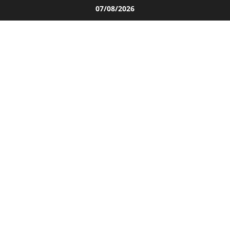
Salta
07/08/2026
al
contenuto