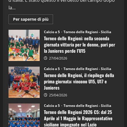
la...
Maggiori
Per saperne di più
informazioni
su
Torneo
Calcio a 5
Torneo delle Regioni - Sicilia
delle
Torneo delle Regioni: nella seconda
Regioni
di
giornata vittoria per le donne, pari per
calcio
la Juniores perde l’U15
a
5:
la
27/04/2026
Sicilia
Juniores
Calcio a 5
Torneo delle Regioni - Sicilia
è
Torneo delle Regioni, il riepilogo della
vicecampione
d’Italia
prima giornata: vincono U15, U17 e
Juniores
25/04/2026
Calcio a 5
Torneo delle Regioni - Sicilia
Torneo delle Regioni 2026 C5: dal 25
Aprile al 1 Maggio le Rappresentative
siciliane impegnate nel Lazio