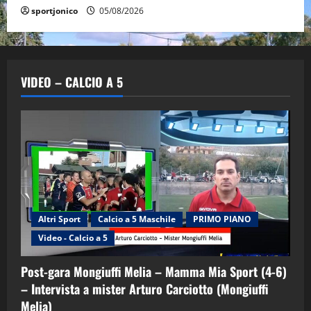
sportjonico
05/08/2026
VIDEO – CALCIO A 5
Altri Sport
Calcio a 5 Maschile
PRIMO PIANO
Video - Calcio a 5
Post-gara Mongiuffi Melia – Mamma Mia Sport (4-6)
– Intervista a mister Arturo Carciotto (Mongiuffi
Melia)