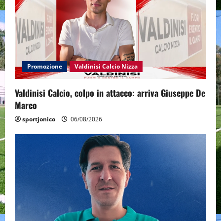
Promozione
Valdinisi Calcio Nizza
Valdinisi Calcio, colpo in attacco: arriva Giuseppe De
Marco
sportjonico
06/08/2026