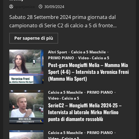
"SportEmpire" in Podcast
Sport News
sportjonico
30/09/2024
“SportEmpire” in Podcast: 29^ Puntata
(Martedi 28 Aprile 2026)
Sabato 28 Settembre 2024 prima giornata dal
campionato di Serie C2 di calcio a 5 di fronte...
28/04/2026
2
Maggiori
Per saperne di più
informazioni
"SportEmpire" in Podcast
su
“SportEmpire” in Podcast: 28^ Puntata
Post-
Altri Sport
Calcio a 5 Maschile
gara
(Martedi 21 Aprile 2026)
PRIMO PIANO
Video - Calcio a 5
Mongiuffi
Melia
Post-gara Mongiuffi Melia – Mamma Mia
21/04/2026
–
3
Sport (4-6) – Intervista a Veronica Freni
Mamma
Mia
(Mamma Mia Sport)
Sport
"SportEmpire" in Podcast
Sport News
(4-
30/09/2024
6)
“SportEmpire” in Podcast: 27^ Puntata
Calcio a 5 Maschile
PRIMO PIANO
–
(Martedi 14 Aprile 2026)
Video - Calcio a 5
Intervista
a
SerieC2 – Mongiuffi Melia 2024-25 –
15/04/2026
mister
4
Intervista al laterale Mirko Merlino
Arturo
Carciotto
punta di diamante rossoblù
(Mongiuffi
Melia)
"SportEmpire" in Podcast
26/09/2024
“SportEmpire” in Podcast: 26^ Puntata
Calcio a 5 Maschile
PRIMO PIANO
(Martedi 07 Aprile 2026)
Video - Calcio a 5