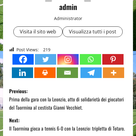
admin
Administrator
Visita il sito web
Visualizza tutti i post
Post Views:
219
P
Previous:
o
Prima della gara con la Leonzio, atto di solidarietà dei giocatori
del Taormina al cestista Gianni Vecchiet.
s
Next:
t
Il Taormina gioca a tennis 6-0 con la Leonzio: tripletta di Totaro.