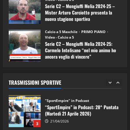
Serie C2 – Mongiuffi Melia 2024-25 –
08/04/2026
5
Mister Arturo Carciotto presenta la
nuova stagione sportiva
"SportEmpire" in Podcast
11/09/2024
“SportEmpire” in Podcast: 30^ Puntata
Calcio a 5 Maschile
PRIMO PIANO
(Martedi 05 Maggio 2026)
Video - Calcio a 5
Serie C2 – Mongiuffi Melia 2024-25:
08/05/2026
1
Carmelo Intelisano “nel mio animo ho
ancora voglia di vincere”
"SportEmpire" in Podcast
Sport News
05/09/2024
“SportEmpire” in Podcast: 29^ Puntata
(Martedi 28 Aprile 2026)
TRASMISSIONI SPORTIVE
28/04/2026
2
"SportEmpire" in Podcast
“SportEmpire” in Podcast: 28^ Puntata
(Martedi 21 Aprile 2026)
21/04/2026
3