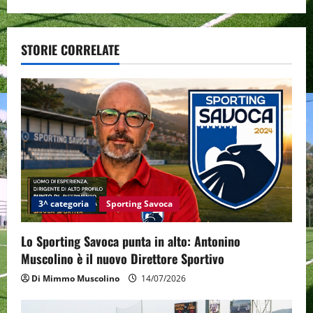
n
a
STORIE CORRELATE
v
i
g
a
t
i
3^ categoria
Sporting Savoca
o
Lo Sporting Savoca punta in alto: Antonino
Muscolino è il nuovo Direttore Sportivo
n
Di Mimmo Muscolino
14/07/2026