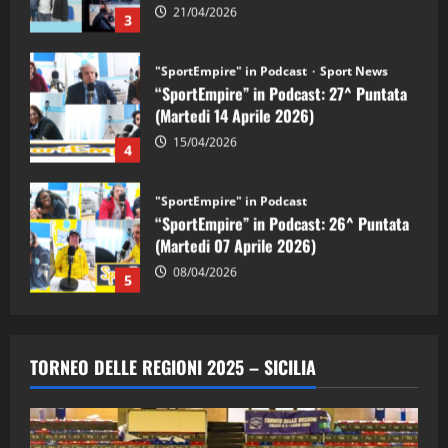
15/04/2026
4
"SportEmpire" in Podcast
“SportEmpire” in Podcast: 26^ Puntata
(Martedi 07 Aprile 2026)
08/04/2026
5
"SportEmpire" in Podcast
“SportEmpire” in Podcast: 30^ Puntata
(Martedi 05 Maggio 2026)
08/05/2026
1
"SportEmpire" in Podcast
Sport News
“SportEmpire” in Podcast: 29^ Puntata
TORNEO DELLE REGIONI 2025 – SICILIA
(Martedi 28 Aprile 2026)
28/04/2026
2