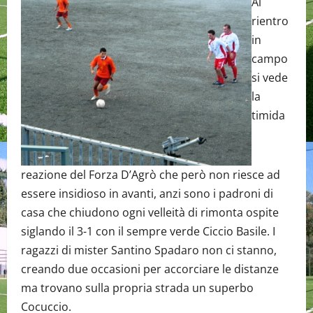
Al
rientro
in
campo
si vede
la
timida
reazione del Forza D’Agrò che però non riesce ad
essere insidioso in avanti, anzi sono i padroni di
casa che chiudono ogni velleità di rimonta ospite
siglando il 3-1 con il sempre verde Ciccio Basile. I
ragazzi di mister Santino Spadaro non ci stanno,
creando due occasioni per accorciare le distanze
ma trovano sulla propria strada un superbo
Cocuccio.