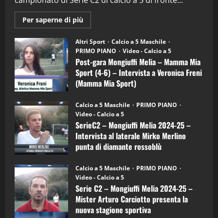
campionato di Serie C2 di calcio a 5 di fronte...
28/04/2026
2
Maggiori
Per saperne di più
informazioni
"SportEmpire" in Podcast
su
“SportEmpire” in Podcast: 28^ Puntata
Post-
Altri Sport
Calcio a 5 Maschile
gara
(Martedi 21 Aprile 2026)
PRIMO PIANO
Video - Calcio a 5
Mongiuffi
Melia
Post-gara Mongiuffi Melia – Mamma Mia
21/04/2026
–
3
Sport (4-6) – Intervista a Veronica Freni
Mamma
Mia
(Mamma Mia Sport)
Sport
"SportEmpire" in Podcast
Sport News
(4-
30/09/2024
6)
“SportEmpire” in Podcast: 27^ Puntata
Calcio a 5 Maschile
PRIMO PIANO
–
(Martedi 14 Aprile 2026)
Video - Calcio a 5
Intervista
a
SerieC2 – Mongiuffi Melia 2024-25 –
15/04/2026
mister
4
Intervista al laterale Mirko Merlino
Arturo
Carciotto
punta di diamante rossoblù
(Mongiuffi
Melia)
"SportEmpire" in Podcast
26/09/2024
“SportEmpire” in Podcast: 26^ Puntata
Calcio a 5 Maschile
PRIMO PIANO
(Martedi 07 Aprile 2026)
Video - Calcio a 5
Serie C2 – Mongiuffi Melia 2024-25 –
08/04/2026
5
Mister Arturo Carciotto presenta la
nuova stagione sportiva