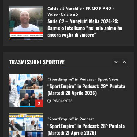
"SportEmpire" in Podcast
11/09/2024
“SportEmpire” in Podcast: 30^ Puntata
Calcio a 5 Maschile
PRIMO PIANO
(Martedi 05 Maggio 2026)
Video - Calcio a 5
Serie C2 – Mongiuffi Melia 2024-25:
08/05/2026
1
Carmelo Intelisano “nel mio animo ho
ancora voglia di vincere”
"SportEmpire" in Podcast
Sport News
05/09/2024
“SportEmpire” in Podcast: 29^ Puntata
(Martedi 28 Aprile 2026)
TRASMISSIONI SPORTIVE
28/04/2026
2
"SportEmpire" in Podcast
“SportEmpire” in Podcast: 28^ Puntata
(Martedi 21 Aprile 2026)
21/04/2026
3
"SportEmpire" in Podcast
Sport News
“SportEmpire” in Podcast: 27^ Puntata
(Martedi 14 Aprile 2026)