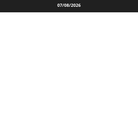
Salta
07/08/2026
al
contenuto