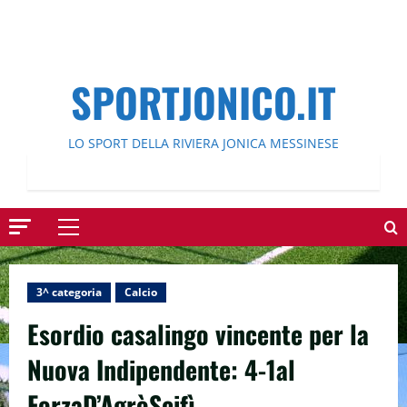
SPORTJONICO.IT
LO SPORT DELLA RIVIERA JONICA MESSINESE
Menu
principale
3^ categoria
Calcio
Esordio casalingo vincente per la
Nuova Indipendente: 4-1al
ForzaD’AgròScifì