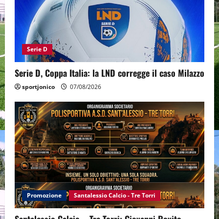
Serie D
Serie D, Coppa Italia: la LND corregge il caso Milazzo
sportjonico
07/08/2026
Promozione
Santalessio Calcio - Tre Torri