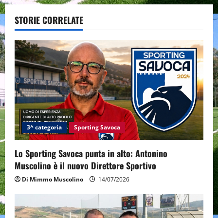
a
STORIE CORRELATE
v
i
g
a
t
i
3^ categoria
Sporting Savoca
o
Lo Sporting Savoca punta in alto: Antonino
Muscolino è il nuovo Direttore Sportivo
n
Di Mimmo Muscolino
14/07/2026