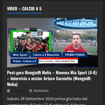
VIDEO – CALCIO A 5
Altri Sport
Calcio a 5 Maschile
PRIMO PIANO
Video - Calcio a 5
Post-gara Mongiuffi Melia – Mamma Mia Sport (4-6)
– Intervista a mister Arturo Carciotto (Mongiuffi
Melia)
"SportEmpire" in Podcast
Sport News
sportjonico
30/09/2024
“SportEmpire” in Podcast: 29^ Puntata
(Martedi 28 Aprile 2026)
Sabato 28 Settembre 2024 prima giornata dal