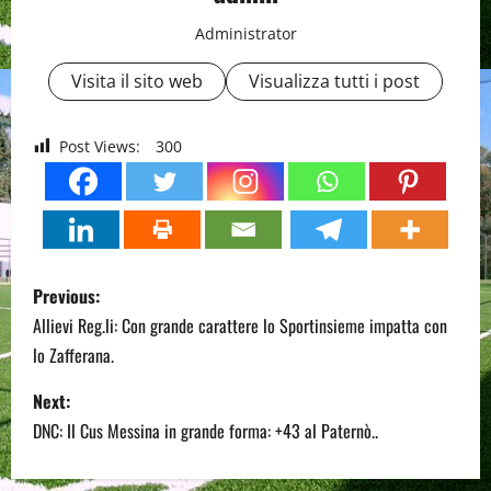
Administrator
Visita il sito web
Visualizza tutti i post
Post Views:
300
P
Previous:
o
Allievi Reg.li: Con grande carattere lo Sportinsieme impatta con
lo Zafferana.
s
Next:
t
DNC: Il Cus Messina in grande forma: +43 al Paternò..
n