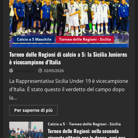
21/04/2026
3
"SportEmpire" in Podcast
Sport News
“SportEmpire” in Podcast: 27^ Puntata
(Martedi 14 Aprile 2026)
Calcio a 5 Maschile
Torneo delle Regioni - Sicilia
15/04/2026
4
Torneo delle Regioni di calcio a 5: la Sicilia Juniores
è vicecampione d’Italia
"SportEmpire" in Podcast
“SportEmpire” in Podcast: 26^ Puntata
sportjonico
02/05/2026
(Martedi 07 Aprile 2026)
La Rappresentativa Sicilia Under 19 è vicecampione
08/04/2026
5
d'Italia. È stato questo il verdetto del campo dopo
la...
Maggiori
Per saperne di più
informazioni
su
Torneo
Calcio a 5
Torneo delle Regioni - Sicilia
delle
Torneo delle Regioni: nella seconda
Regioni
di
giornata vittoria per le donne, pari per