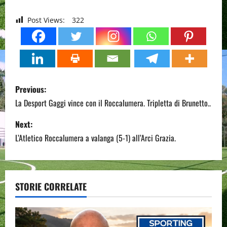
Post Views:
322
P
Previous:
o
La Desport Gaggi vince con il Roccalumera. Tripletta di Brunetto..
s
Next:
L’Atletico Roccalumera a valanga (5-1) all’Arci Grazia.
t
n
a
STORIE CORRELATE
v