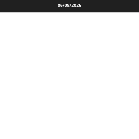
Salta
06/08/2026
al
contenuto