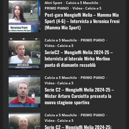
“SportEmpire” in Podcast: 28^ Puntata
Post-
Altri Sport
Calcio a 5 Maschile
gara
(Martedi 21 Aprile 2026)
PRIMO PIANO
Video - Calcio a 5
Mongiuffi
Melia
Post-gara Mongiuffi Melia – Mamma Mia
21/04/2026
–
3
Sport (4-6) – Intervista a Veronica Freni
Mamma
Mia
(Mamma Mia Sport)
Sport
"SportEmpire" in Podcast
Sport News
(4-
30/09/2024
6)
“SportEmpire” in Podcast: 27^ Puntata
Calcio a 5 Maschile
PRIMO PIANO
–
(Martedi 14 Aprile 2026)
Video - Calcio a 5
Intervista
a
SerieC2 – Mongiuffi Melia 2024-25 –
15/04/2026
mister
4
Intervista al laterale Mirko Merlino
Arturo
Carciotto
punta di diamante rossoblù
(Mongiuffi
Melia)
"SportEmpire" in Podcast
26/09/2024
“SportEmpire” in Podcast: 26^ Puntata
Calcio a 5 Maschile
PRIMO PIANO
(Martedi 07 Aprile 2026)
Video - Calcio a 5
Serie C2 – Mongiuffi Melia 2024-25 –
08/04/2026
5
Mister Arturo Carciotto presenta la
nuova stagione sportiva
"SportEmpire" in Podcast
11/09/2024
“SportEmpire” in Podcast: 30^ Puntata
Calcio a 5 Maschile
PRIMO PIANO
(Martedi 05 Maggio 2026)
Video - Calcio a 5
Serie C2 – Mongiuffi Melia 2024-25:
08/05/2026