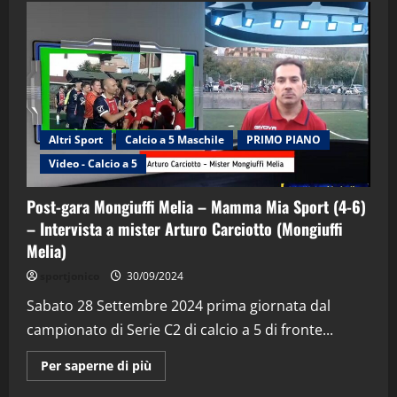
Altri Sport
Calcio a 5 Maschile
PRIMO PIANO
Video - Calcio a 5
Post-gara Mongiuffi Melia – Mamma Mia Sport (4-6)
– Intervista a mister Arturo Carciotto (Mongiuffi
Melia)
"SportEmpire" in Podcast
Sport News
sportjonico
30/09/2024
“SportEmpire” in Podcast: 29^ Puntata
(Martedi 28 Aprile 2026)
Sabato 28 Settembre 2024 prima giornata dal
campionato di Serie C2 di calcio a 5 di fronte...
28/04/2026
2
Maggiori
Per saperne di più
informazioni
"SportEmpire" in Podcast
su