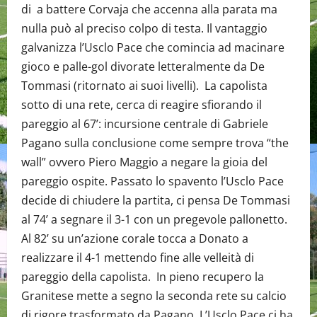
di a battere Corvaja che accenna alla parata ma
nulla può al preciso colpo di testa. Il vantaggio
galvanizza l’Usclo Pace che comincia ad macinare
gioco e palle-gol divorate letteralmente da De
Tommasi (ritornato ai suoi livelli). La capolista
sotto di una rete, cerca di reagire sfiorando il
pareggio al 67’: incursione centrale di Gabriele
Pagano sulla conclusione come sempre trova “the
wall” ovvero Piero Maggio a negare la gioia del
pareggio ospite. Passato lo spavento l’Usclo Pace
decide di chiudere la partita, ci pensa De Tommasi
al 74’ a segnare il 3-1 con un pregevole pallonetto.
Al 82’ su un’azione corale tocca a Donato a
realizzare il 4-1 mettendo fine alle velleità di
pareggio della capolista. In pieno recupero la
Granitese mette a segno la seconda rete su calcio
di rigore trasformato da Pagano. L’Usclo Pace ci ha