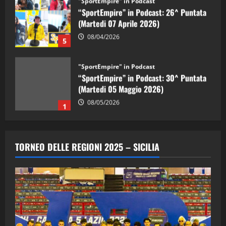
“SportEmpire” in Podcast: 26^ Puntata
(Martedi 07 Aprile 2026)
08/04/2026
5
"SportEmpire" in Podcast
“SportEmpire” in Podcast: 30^ Puntata
(Martedi 05 Maggio 2026)
08/05/2026
1
"SportEmpire" in Podcast
Sport News
“SportEmpire” in Podcast: 29^ Puntata
TORNEO DELLE REGIONI 2025 – SICILIA
(Martedi 28 Aprile 2026)
28/04/2026
2
"SportEmpire" in Podcast
“SportEmpire” in Podcast: 28^ Puntata
(Martedi 21 Aprile 2026)