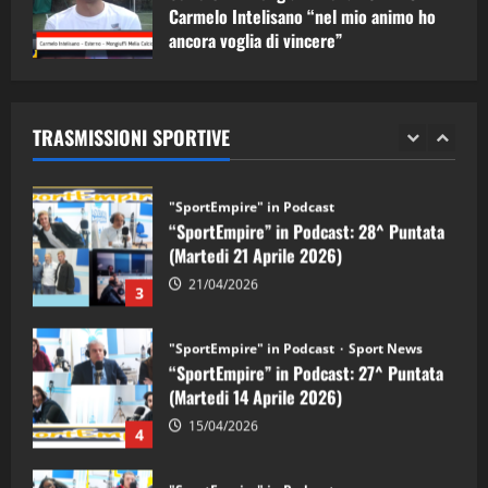
1
Carmelo Intelisano “nel mio animo ho
ancora voglia di vincere”
"SportEmpire" in Podcast
Sport News
05/09/2024
“SportEmpire” in Podcast: 29^ Puntata
(Martedi 28 Aprile 2026)
TRASMISSIONI SPORTIVE
28/04/2026
2
"SportEmpire" in Podcast
“SportEmpire” in Podcast: 28^ Puntata
(Martedi 21 Aprile 2026)
21/04/2026
3
"SportEmpire" in Podcast
Sport News
“SportEmpire” in Podcast: 27^ Puntata
(Martedi 14 Aprile 2026)
15/04/2026
4
"SportEmpire" in Podcast