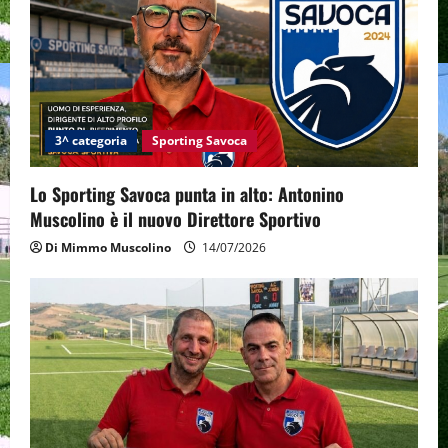
i
g
a
t
3^ categoria
Sporting Savoca
i
Lo Sporting Savoca punta in alto: Antonino
o
Muscolino è il nuovo Direttore Sportivo
Di Mimmo Muscolino
14/07/2026
n