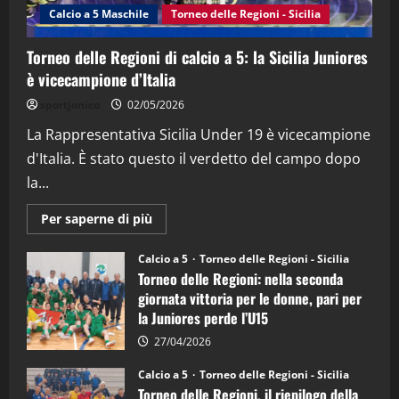
(Martedi 14 Aprile 2026)
Calcio a 5 Maschile
Torneo delle Regioni - Sicilia
15/04/2026
4
Torneo delle Regioni di calcio a 5: la Sicilia Juniores
è vicecampione d’Italia
"SportEmpire" in Podcast
“SportEmpire” in Podcast: 26^ Puntata
sportjonico
02/05/2026
(Martedi 07 Aprile 2026)
La Rappresentativa Sicilia Under 19 è vicecampione
08/04/2026
5
d'Italia. È stato questo il verdetto del campo dopo
la...
Maggiori
Per saperne di più
informazioni
su
Torneo
Calcio a 5
Torneo delle Regioni - Sicilia
delle
Torneo delle Regioni: nella seconda
Regioni
di
giornata vittoria per le donne, pari per
calcio
la Juniores perde l’U15
a
5:
la
27/04/2026
Sicilia
Juniores
Calcio a 5
Torneo delle Regioni - Sicilia
è
Torneo delle Regioni, il riepilogo della
vicecampione