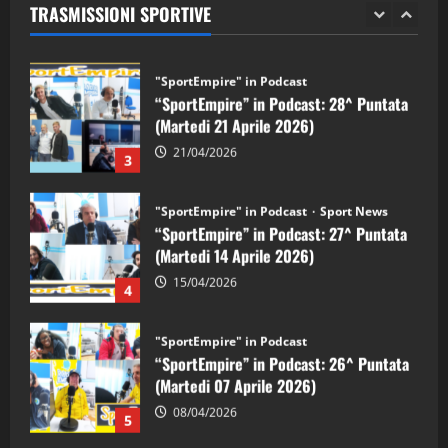
TRASMISSIONI SPORTIVE
28/04/2026
2
"SportEmpire" in Podcast
“SportEmpire” in Podcast: 28^ Puntata
(Martedi 21 Aprile 2026)
21/04/2026
3
"SportEmpire" in Podcast
Sport News
“SportEmpire” in Podcast: 27^ Puntata
(Martedi 14 Aprile 2026)
15/04/2026
4
"SportEmpire" in Podcast
“SportEmpire” in Podcast: 26^ Puntata
(Martedi 07 Aprile 2026)
08/04/2026
5