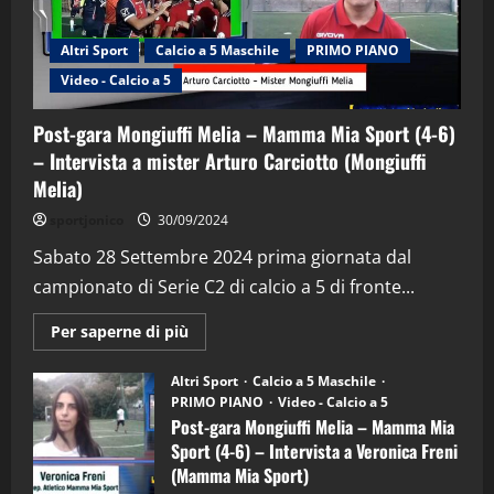
Altri Sport
Calcio a 5 Maschile
PRIMO PIANO
Video - Calcio a 5
Post-gara Mongiuffi Melia – Mamma Mia Sport (4-6)
– Intervista a mister Arturo Carciotto (Mongiuffi
Melia)
"SportEmpire" in Podcast
Sport News
sportjonico
30/09/2024
“SportEmpire” in Podcast: 29^ Puntata
(Martedi 28 Aprile 2026)
Sabato 28 Settembre 2024 prima giornata dal
campionato di Serie C2 di calcio a 5 di fronte...
28/04/2026
2
Maggiori
Per saperne di più
informazioni
"SportEmpire" in Podcast
su
“SportEmpire” in Podcast: 28^ Puntata
Post-
Altri Sport
Calcio a 5 Maschile
gara
(Martedi 21 Aprile 2026)
PRIMO PIANO
Video - Calcio a 5
Mongiuffi
Melia
Post-gara Mongiuffi Melia – Mamma Mia
21/04/2026
–
3
Sport (4-6) – Intervista a Veronica Freni
Mamma
Mia
(Mamma Mia Sport)
Sport