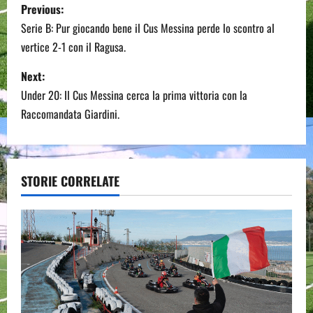
P
Previous:
o
Serie B: Pur giocando bene il Cus Messina perde lo scontro al
vertice 2-1 con il Ragusa.
s
Next:
t
Under 20: Il Cus Messina cerca la prima vittoria con la
n
Raccomandata Giardini.
a
v
STORIE CORRELATE
i
g
a
t