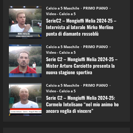
"SportEmpire" in Podcast
Sport News
(4-
30/09/2024
6)
“SportEmpire” in Podcast: 27^ Puntata
Calcio a 5 Maschile
PRIMO PIANO
–
(Martedi 14 Aprile 2026)
Video - Calcio a 5
Intervista
a
SerieC2 – Mongiuffi Melia 2024-25 –
15/04/2026
mister
4
Intervista al laterale Mirko Merlino
Arturo
Carciotto
punta di diamante rossoblù
(Mongiuffi
Melia)
"SportEmpire" in Podcast
26/09/2024
“SportEmpire” in Podcast: 26^ Puntata
Calcio a 5 Maschile
PRIMO PIANO
(Martedi 07 Aprile 2026)
Video - Calcio a 5
Serie C2 – Mongiuffi Melia 2024-25 –
08/04/2026
5
Mister Arturo Carciotto presenta la
nuova stagione sportiva
"SportEmpire" in Podcast
11/09/2024
“SportEmpire” in Podcast: 30^ Puntata
Calcio a 5 Maschile
PRIMO PIANO
(Martedi 05 Maggio 2026)
Video - Calcio a 5
Serie C2 – Mongiuffi Melia 2024-25:
08/05/2026
1
Carmelo Intelisano “nel mio animo ho
ancora voglia di vincere”
"SportEmpire" in Podcast
Sport News
05/09/2024
“SportEmpire” in Podcast: 29^ Puntata
(Martedi 28 Aprile 2026)