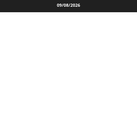
Salta
09/08/2026
al
contenuto