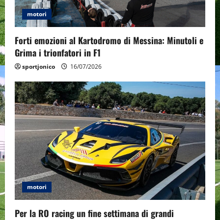
i
motori
o
Forti emozioni al Kartodromo di Messina: Minutoli e
n
Grima i trionfatori in F1
sportjonico
16/07/2026
motori
Per la RO racing un fine settimana di grandi