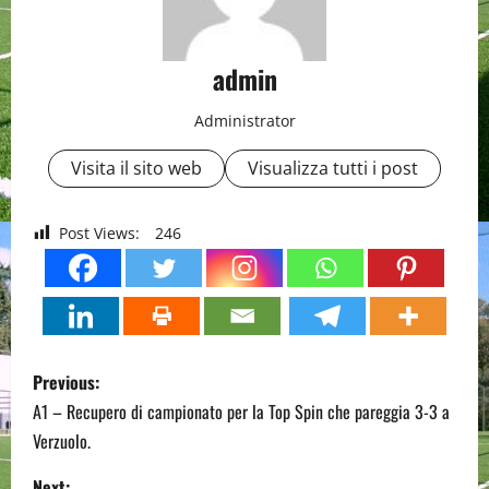
admin
Administrator
Visita il sito web
Visualizza tutti i post
Post Views:
246
P
Previous:
o
A1 – Recupero di campionato per la Top Spin che pareggia 3-3 a
Verzuolo.
s
Next: