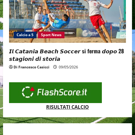
Calcio a 5
Sport News
𝙄𝙡 𝘾𝙖𝙩𝙖𝙣𝙞𝙖 𝘽𝙚𝙖𝙘𝙝 𝙎𝙤𝙘𝙘𝙚𝙧 si ferma 𝙙𝙤𝙥𝙤 28
𝙨𝙩𝙖𝙜𝙞𝙤𝙣𝙞 𝙙𝙞 𝙨𝙩𝙤𝙧𝙞𝙖
Di Francesco Casicci
09/05/2026
RISULTATI CALCIO