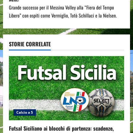
t
Grande successo per il Messina Volley alla “Fiera del Tempo
n
Libero” con ospiti come Vermiglio, Totò Schillaci e la Nielsen.
a
v
STORIE CORRELATE
i
g
a
t
i
Calcio a 5
o
n
Futsal Siciliano ai blocchi di partenza: scadenze,