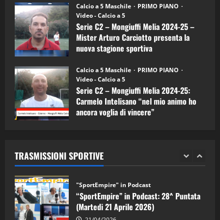
“SportEmpire” in Podcast: 30^ Puntata
Calcio a 5 Maschile
PRIMO PIANO
(Martedi 05 Maggio 2026)
Video - Calcio a 5
Serie C2 – Mongiuffi Melia 2024-25 –
08/05/2026
1
Mister Arturo Carciotto presenta la
nuova stagione sportiva
"SportEmpire" in Podcast
Sport News
11/09/2024
“SportEmpire” in Podcast: 29^ Puntata
Calcio a 5 Maschile
PRIMO PIANO
(Martedi 28 Aprile 2026)
Video - Calcio a 5
Serie C2 – Mongiuffi Melia 2024-25:
28/04/2026
2
Carmelo Intelisano “nel mio animo ho
ancora voglia di vincere”
"SportEmpire" in Podcast
05/09/2024
“SportEmpire” in Podcast: 28^ Puntata
(Martedi 21 Aprile 2026)
TRASMISSIONI SPORTIVE
21/04/2026
3
"SportEmpire" in Podcast
Sport News
“SportEmpire” in Podcast: 27^ Puntata
(Martedi 14 Aprile 2026)
15/04/2026