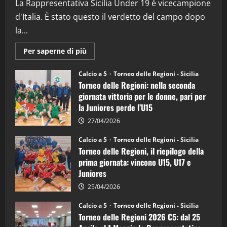
La Rappresentativa Sicilia Under 19 è vicecampione
d'Italia. È stato questo il verdetto del campo dopo
la...
Maggiori
Per saperne di più
informazioni
su
Torneo
Calcio a 5
Torneo delle Regioni - Sicilia
delle
Torneo delle Regioni: nella seconda
Regioni
di
giornata vittoria per le donne, pari per
calcio
la Juniores perde l’U15
a
5:
la
27/04/2026
Sicilia
Juniores
Calcio a 5
Torneo delle Regioni - Sicilia
è
Torneo delle Regioni, il riepilogo della
vicecampione
d’Italia
prima giornata: vincono U15, U17 e
Juniores
25/04/2026
Calcio a 5
Torneo delle Regioni - Sicilia
Torneo delle Regioni 2026 C5: dal 25