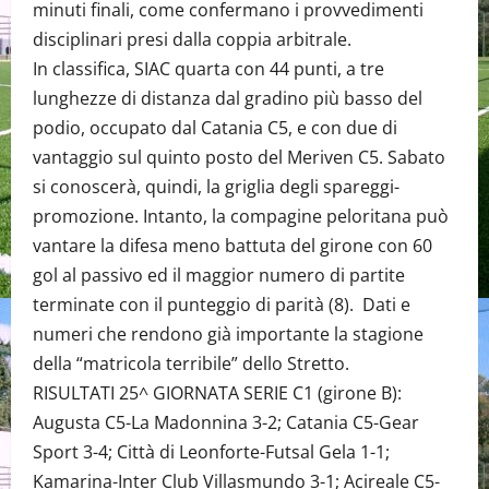
minuti finali, come confermano i provvedimenti
disciplinari presi dalla coppia arbitrale.
In classifica, SIAC quarta con 44 punti, a tre
lunghezze di distanza dal gradino più basso del
podio, occupato dal Catania C5, e con due di
vantaggio sul quinto posto del Meriven C5. Sabato
si conoscerà, quindi, la griglia degli spareggi-
promozione. Intanto, la compagine peloritana può
vantare la difesa meno battuta del girone con 60
gol al passivo ed il maggior numero di partite
terminate con il punteggio di parità (8). Dati e
numeri che rendono già importante la stagione
della “matricola terribile” dello Stretto.
RISULTATI 25^ GIORNATA SERIE C1 (girone B):
Augusta C5-La Madonnina 3-2; Catania C5-Gear
Sport 3-4; Città di Leonforte-Futsal Gela 1-1;
Kamarina-Inter Club Villasmundo 3-1; Acireale C5-