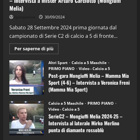
– Intervista a mister Arturo Carciotto (Mongiuffi
Melia)
"SportEmpire" in Podcast
sportjonico
30/09/2024
“SportEmpire” in Podcast: 28^ Puntata
(Martedi 21 Aprile 2026)
Sabato 28 Settembre 2024 prima giornata dal
campionato di Serie C2 di calcio a 5 di fronte...
21/04/2026
3
Maggiori
Per saperne di più
informazioni
"SportEmpire" in Podcast
Sport News
su
“SportEmpire” in Podcast: 27^ Puntata
Post-
Altri Sport
Calcio a 5 Maschile
gara
(Martedi 14 Aprile 2026)
PRIMO PIANO
Video - Calcio a 5
Mongiuffi
Melia
Post-gara Mongiuffi Melia – Mamma Mia
15/04/2026
–
4
Sport (4-6) – Intervista a Veronica Freni
Mamma
Mia
(Mamma Mia Sport)
Sport
"SportEmpire" in Podcast
(4-
30/09/2024
6)
“SportEmpire” in Podcast: 26^ Puntata
Calcio a 5 Maschile
PRIMO PIANO
–
(Martedi 07 Aprile 2026)
Video - Calcio a 5
Intervista
a
SerieC2 – Mongiuffi Melia 2024-25 –
08/04/2026
mister
5
Intervista al laterale Mirko Merlino
Arturo
Carciotto
punta di diamante rossoblù
(Mongiuffi
Melia)
"SportEmpire" in Podcast
26/09/2024