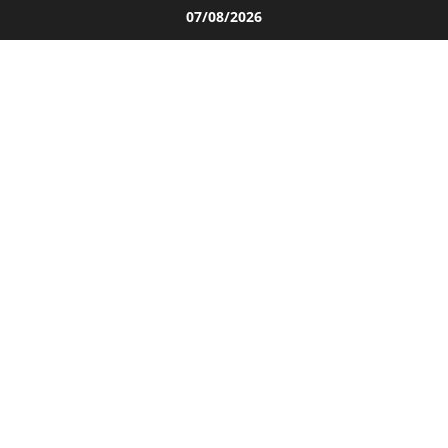
Salta
07/08/2026
al
contenuto