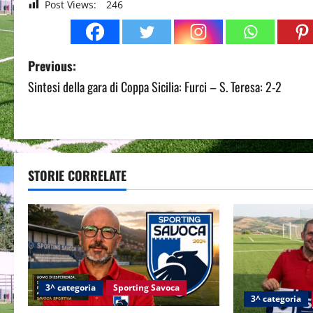
Post Views:
246
P
Previous:
Sintesi della gara di Coppa Sicilia: Furci – S. Teresa: 2-2
o
s
t
STORIE CORRELATE
n
a
v
i
3^ categoria
Sporting Savoca
g
3^ categoria