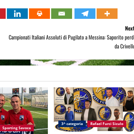
Next
Campionati Italiani Assoluti di Pugilato a Messina: Saporito per
da Crivell
3^ categoria
Rafael Furci Siculo
Sporting Savoca