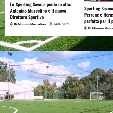
Lo Sporting Savoca punta in alto:
a
Sporting Savoca
Antonino Muscolino è il nuovo
Perrone e Hera
t
Direttore Sportivo
perfetta per il
Di Mimmo Muscolino
14/07/2026
i
Di Mimmo Musco
o
n