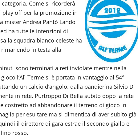
 categoria. Come si ricorderà
i play off per la promozione in
da mister Andrea Pantò Lando
 ha tutte le intenzioni di
sa la squadra bianco celeste ha
 rimanendo in testa alla
minuti sono terminati a reti inviolate mentre nella
gioco l’Alì Terme si è portata in vantaggio al 54°
ttando un calcio d’angolo: dalla bandierina Silvio Di
mente in rete. Purtroppo Di Bella subito dopo la rete
de costretto ad abbandonare il terreno di gioco in
maglia per esultare ma si dimentica di aver subito già
ndi il direttore di gara estrae il secondo giallo e
llino rosso.