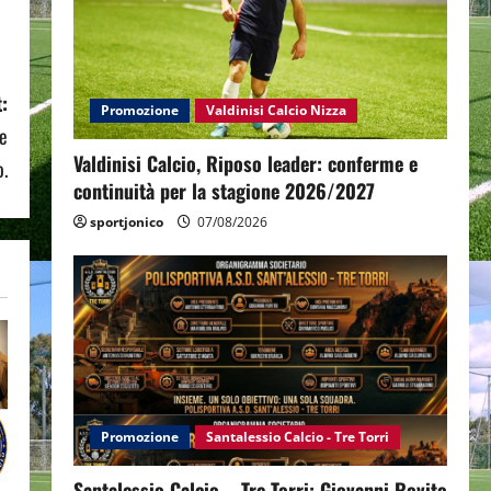
:
Promozione
Valdinisi Calcio Nizza
de
Valdinisi Calcio, Riposo leader: conferme e
o.
continuità per la stagione 2026/2027
sportjonico
07/08/2026
Promozione
Santalessio Calcio - Tre Torri
Santalessio Calcio – Tre Torri: Giovanni Rovito