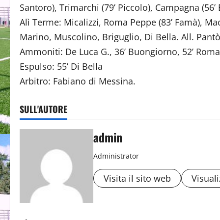
Santoro), Trimarchi (79’ Piccolo), Campagna (56’ Be
Alì Terme: Micalizzi, Roma Peppe (83’ Famà), Ma
Marino, Muscolino, Briguglio, Di Bella. All. Pant
Ammoniti: De Luca G., 36’ Buongiorno, 52’ Roma G
Espulso: 55’ Di Bella
Arbitro: Fabiano di Messina.
SULL'AUTORE
admin
Administrator
Visita il sito web
Visuali