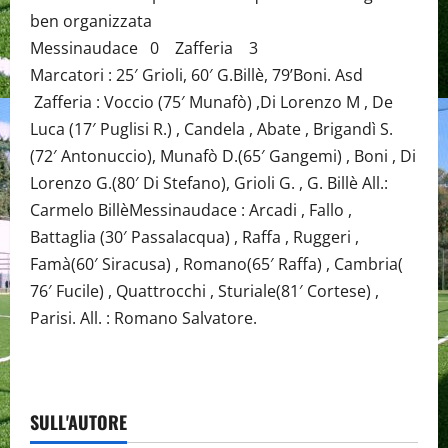
ben organizzata
Messinaudace 0 Zafferia 3
Marcatori : 25′ Grioli, 60′ G.Billè, 79’Boni. Asd
Zafferia : Voccio (75′ Munafò) ,Di Lorenzo M , De
Luca (17′ Puglisi R.) , Candela , Abate , Brigandì S.
(72′ Antonuccio), Munafò D.(65′ Gangemi) , Boni , Di
Lorenzo G.(80′ Di Stefano), Grioli G. , G. Billè All.:
Carmelo BillèMessinaudace : Arcadi , Fallo ,
Battaglia (30′ Passalacqua) , Raffa , Ruggeri ,
Famà(60′ Siracusa) , Romano(65′ Raffa) , Cambria(
76′ Fucile) , Quattrocchi , Sturiale(81′ Cortese) ,
Parisi. All. : Romano Salvatore.
SULL'AUTORE