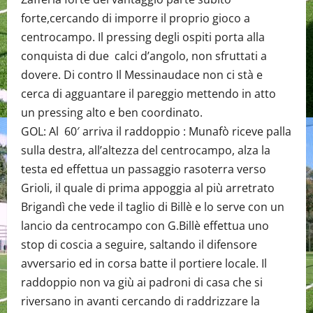
forte,cercando di imporre il proprio gioco a
centrocampo. Il pressing degli ospiti porta alla
conquista di due calci d’angolo, non sfruttati a
dovere. Di contro Il Messinaudace non ci stà e
cerca di agguantare il pareggio mettendo in atto
un pressing alto e ben coordinato.
GOL: Al 60′ arriva il raddoppio : Munafò riceve palla
sulla destra, all’altezza del centrocampo, alza la
testa ed effettua un passaggio rasoterra verso
Grioli, il quale di prima appoggia al più arretrato
Brigandì che vede il taglio di Billè e lo serve con un
lancio da centrocampo con G.Billè effettua uno
stop di coscia a seguire, saltando il difensore
avversario ed in corsa batte il portiere locale. Il
raddoppio non va giù ai padroni di casa che si
riversano in avanti cercando di raddrizzare la