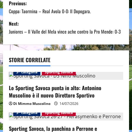
P
Previous:
o
Coppa: Taormina – Real Avola 0-0: Il Dopogara.
s
Next:
Juniores – Il Valle del Mela vince ache contro la Pro Mende: 0-3
t
n
a
STORIE CORRELATE
v
3^ categoria
Sporting Savoca
i
Lo Sporting Savoca punta in alto: Antonino
Muscolino è il nuovo Direttore Sportivo
g
Di Mimmo Muscolino
14/07/2026
a
3^ categoria
Sporting Savoca
t
Sporting Savoca, la panchina a Perrone e