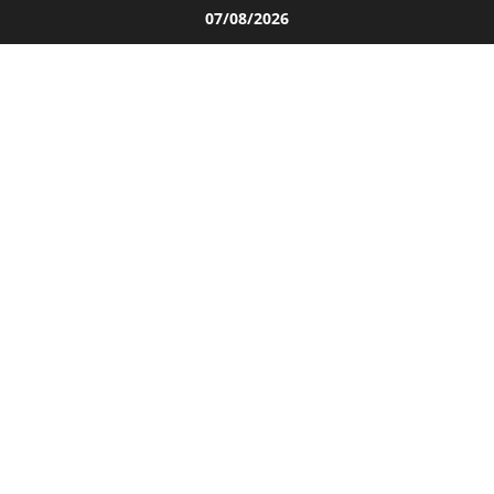
Salta
07/08/2026
al
contenuto