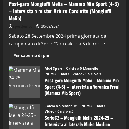
Post-gara Mongiuffi Melia – Mamma Mia Sport (4-6)
– Intervista a mister Arturo Carciotto (Mongiuffi
Melia)
"SportEmpire" in Podcast
Sport News
sportjonico
30/09/2024
“SportEmpire” in Podcast: 29^ Puntata
(Martedi 28 Aprile 2026)
Sabato 28 Settembre 2024 prima giornata dal
campionato di Serie C2 di calcio a 5 di fronte...
28/04/2026
2
Maggiori
Per saperne di più
informazioni
"SportEmpire" in Podcast
su
“SportEmpire” in Podcast: 28^ Puntata
Post-
Altri Sport
Calcio a 5 Maschile
gara
(Martedi 21 Aprile 2026)
PRIMO PIANO
Video - Calcio a 5
Mongiuffi
Melia
Post-gara Mongiuffi Melia – Mamma Mia
21/04/2026
–
3
Sport (4-6) – Intervista a Veronica Freni
Mamma
Mia
(Mamma Mia Sport)
Sport
"SportEmpire" in Podcast
Sport News
(4-
30/09/2024
6)
“SportEmpire” in Podcast: 27^ Puntata
Calcio a 5 Maschile
PRIMO PIANO
–
(Martedi 14 Aprile 2026)
Video - Calcio a 5
Intervista
a
SerieC2 – Mongiuffi Melia 2024-25 –
15/04/2026
mister
4
Intervista al laterale Mirko Merlino
Arturo
Carciotto