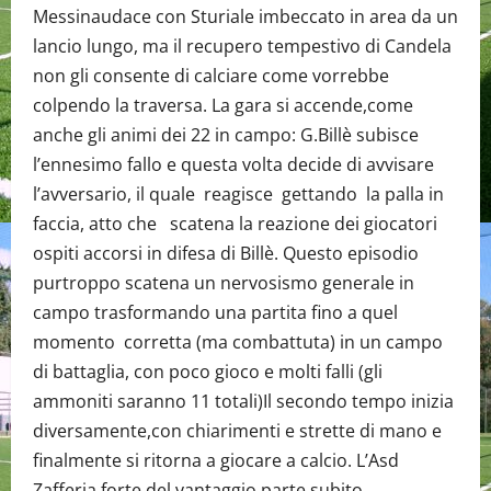
Messinaudace con Sturiale imbeccato in area da un
lancio lungo, ma il recupero tempestivo di Candela
non gli consente di calciare come vorrebbe
colpendo la traversa. La gara si accende,come
anche gli animi dei 22 in campo: G.Billè subisce
l’ennesimo fallo e questa volta decide di avvisare
l’avversario, il quale reagisce gettando la palla in
faccia, atto che scatena la reazione dei giocatori
ospiti accorsi in difesa di Billè. Questo episodio
purtroppo scatena un nervosismo generale in
campo trasformando una partita fino a quel
momento corretta (ma combattuta) in un campo
di battaglia, con poco gioco e molti falli (gli
ammoniti saranno 11 totali)Il secondo tempo inizia
diversamente,con chiarimenti e strette di mano e
finalmente si ritorna a giocare a calcio. L’Asd
Zafferia forte del vantaggio parte subito