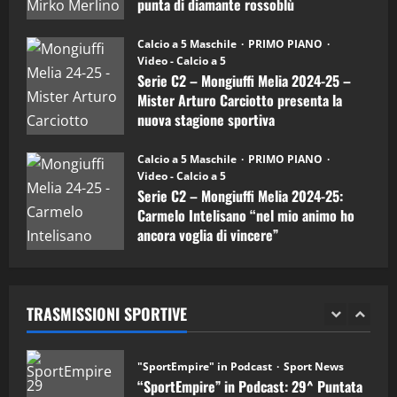
punta di diamante rossoblù
(Mongiuffi
Melia)
"SportEmpire" in Podcast
26/09/2024
“SportEmpire” in Podcast: 26^ Puntata
Calcio a 5 Maschile
PRIMO PIANO
(Martedi 07 Aprile 2026)
Video - Calcio a 5
Serie C2 – Mongiuffi Melia 2024-25 –
08/04/2026
5
Mister Arturo Carciotto presenta la
nuova stagione sportiva
"SportEmpire" in Podcast
11/09/2024
“SportEmpire” in Podcast: 30^ Puntata
Calcio a 5 Maschile
PRIMO PIANO
(Martedi 05 Maggio 2026)
Video - Calcio a 5
Serie C2 – Mongiuffi Melia 2024-25:
08/05/2026
1
Carmelo Intelisano “nel mio animo ho
ancora voglia di vincere”
"SportEmpire" in Podcast
Sport News
05/09/2024
“SportEmpire” in Podcast: 29^ Puntata
(Martedi 28 Aprile 2026)
TRASMISSIONI SPORTIVE
28/04/2026
2
"SportEmpire" in Podcast
“SportEmpire” in Podcast: 28^ Puntata