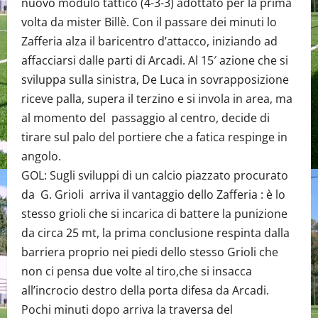
nuovo modulo tattico (4-3-3) adottato per la prima
volta da mister Billè. Con il passare dei minuti lo
Zafferia alza il baricentro d’attacco, iniziando ad
affacciarsi dalle parti di Arcadi. Al 15′ azione che si
sviluppa sulla sinistra, De Luca in sovrapposizione
riceve palla, supera il terzino e si invola in area, ma
al momento del passaggio al centro, decide di
tirare sul palo del portiere che a fatica respinge in
angolo.
GOL: Sugli sviluppi di un calcio piazzato procurato
da G. Grioli arriva il vantaggio dello Zafferia : è lo
stesso grioli che si incarica di battere la punizione
da circa 25 mt, la prima conclusione respinta dalla
barriera proprio nei piedi dello stesso Grioli che
non ci pensa due volte al tiro,che si insacca
all’incrocio destro della porta difesa da Arcadi.
Pochi minuti dopo arriva la traversa del