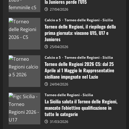
“SportEmpire” in Podcast: 26^ Puntata
la Juniores perde l’U15
a
5:
(Martedi 07 Aprile 2026)
la
27/04/2026
Sicilia
08/04/2026
5
Juniores
Calcio a 5
Torneo delle Regioni - Sicilia
è
Torneo delle Regioni, il riepilogo della
vicecampione
d’Italia
prima giornata: vincono U15, U17 e
Juniores
25/04/2026
Calcio a 5
Torneo delle Regioni - Sicilia
Torneo delle Regioni 2026 C5: dal 25
Aprile al 1 Maggio le Rappresentative
siciliane impegnate nel Lazio
24/04/2026
Torneo delle Regioni - Sicilia
La Sicilia saluta il Torneo delle Regioni,
mancato l’obiettivo qualificazione in
tutte le categorie
31/03/2026