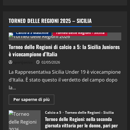
"SportEmpire" in Podcast
Sport News
“SportEmpire” in Podcast: 29^ Puntata
TORNEO DELLE REGIONI 2025 – SICILIA
(Martedi 28 Aprile 2026)
28/04/2026
Calcio a 5 Maschile
Torneo delle Regioni - Sicilia
2
Torneo delle Regioni di calcio a 5: la Sicilia Juniores
"SportEmpire" in Podcast
è vicecampione d’Italia
“SportEmpire” in Podcast: 28^ Puntata
(Martedi 21 Aprile 2026)
sportjonico
02/05/2026
21/04/2026
La Rappresentativa Sicilia Under 19 è vicecampione
3
d'Italia. È stato questo il verdetto del campo dopo
"SportEmpire" in Podcast
Sport News
la...
“SportEmpire” in Podcast: 27^ Puntata
(Martedi 14 Aprile 2026)
Maggiori
Per saperne di più
informazioni
15/04/2026
su
4
Torneo
Calcio a 5
Torneo delle Regioni - Sicilia
delle
Torneo delle Regioni: nella seconda
Regioni
di
"SportEmpire" in Podcast
giornata vittoria per le donne, pari per
calcio