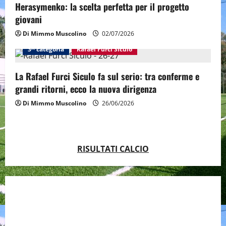
i
Herasymenko: la scelta perfetta per il progetto
giovani
o
Di Mimmo Muscolino
02/07/2026
n
3^ categoria
Rafael Furci Siculo
La Rafael Furci Siculo fa sul serio: tra conferme e
grandi ritorni, ecco la nuova dirigenza
Di Mimmo Muscolino
26/06/2026
RISULTATI CALCIO