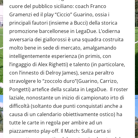
cuore del pubblico siciliano: coach Franco
Gramenzi ed il play “Ciccio” Guarino, ossia i
principali fautori (insieme a Bucci) della storica
promozione barcellonese in LegaDue. L’odierna
avversaria dei giallorossi è una squadra costruita
molto bene in sede di mercato, amalgamando
intelligentemente esperienza (in primis, con
l’ingaggio di Alex Righetti) e talento (in particolare,
con l’innesto di Delroy James), senza peraltro
stravolgere lo “zoccolo duro”(Guarino, Carrizo,
Pongetti) artefice della scalata in LegaDue. Il roster
laziale, nonostante un inizio di campionato irto di
difficoltà (soltanto due punti conquistati anche a
causa di un calendario obiettivamente ostico) ha
tutte le carte in regola per ambire ad un
piazzamento play-off. Il Match: Sulla carta si