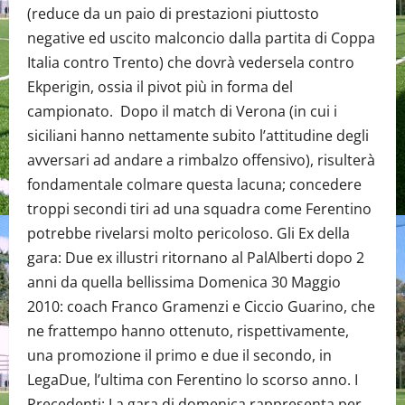
(reduce da un paio di prestazioni piuttosto
negative ed uscito malconcio dalla partita di Coppa
Italia contro Trento) che dovrà vedersela contro
Ekperigin, ossia il pivot più in forma del
campionato. Dopo il match di Verona (in cui i
siciliani hanno nettamente subito l’attitudine degli
avversari ad andare a rimbalzo offensivo), risulterà
fondamentale colmare questa lacuna; concedere
troppi secondi tiri ad una squadra come Ferentino
potrebbe rivelarsi molto pericoloso. Gli Ex della
gara: Due ex illustri ritornano al PalAlberti dopo 2
anni da quella bellissima Domenica 30 Maggio
2010: coach Franco Gramenzi e Ciccio Guarino, che
ne frattempo hanno ottenuto, rispettivamente,
una promozione il primo e due il secondo, in
LegaDue, l’ultima con Ferentino lo scorso anno. I
Precedenti: La gara di domenica rappresenta per