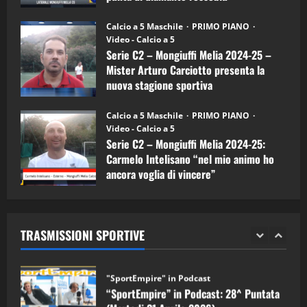
Melia)
"SportEmpire" in Podcast
26/09/2024
“SportEmpire” in Podcast: 26^ Puntata
Calcio a 5 Maschile
PRIMO PIANO
(Martedi 07 Aprile 2026)
Video - Calcio a 5
Serie C2 – Mongiuffi Melia 2024-25 –
08/04/2026
5
Mister Arturo Carciotto presenta la
nuova stagione sportiva
"SportEmpire" in Podcast
11/09/2024
“SportEmpire” in Podcast: 30^ Puntata
Calcio a 5 Maschile
PRIMO PIANO
(Martedi 05 Maggio 2026)
Video - Calcio a 5
Serie C2 – Mongiuffi Melia 2024-25:
08/05/2026
1
Carmelo Intelisano “nel mio animo ho
ancora voglia di vincere”
"SportEmpire" in Podcast
Sport News
05/09/2024
“SportEmpire” in Podcast: 29^ Puntata
(Martedi 28 Aprile 2026)
TRASMISSIONI SPORTIVE
28/04/2026
2
"SportEmpire" in Podcast
“SportEmpire” in Podcast: 28^ Puntata
(Martedi 21 Aprile 2026)