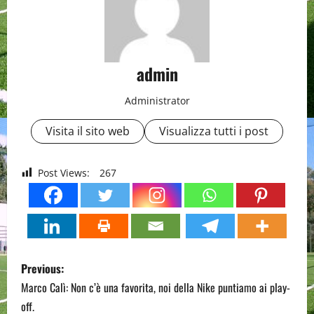
admin
Administrator
Visita il sito web
Visualizza tutti i post
Post Views:
267
P
Previous:
o
Marco Calì: Non c’è una favorita, noi della Nike puntiamo ai play-
off.