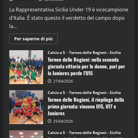
(Martedi 07 Aprile 2026)
La Rappresentativa Sicilia Under 19 è vicecampione
08/04/2026
5
d'Italia. È stato questo il verdetto del campo dopo
la...
Maggiori
Per saperne di più
informazioni
su
Torneo
Calcio a 5
Torneo delle Regioni - Sicilia
delle
Torneo delle Regioni: nella seconda
Regioni
di
giornata vittoria per le donne, pari per
calcio
la Juniores perde l’U15
a
5:
la
27/04/2026
Sicilia
Juniores
Calcio a 5
Torneo delle Regioni - Sicilia
è
Torneo delle Regioni, il riepilogo della
vicecampione
d’Italia
prima giornata: vincono U15, U17 e
Juniores
25/04/2026
Calcio a 5
Torneo delle Regioni - Sicilia