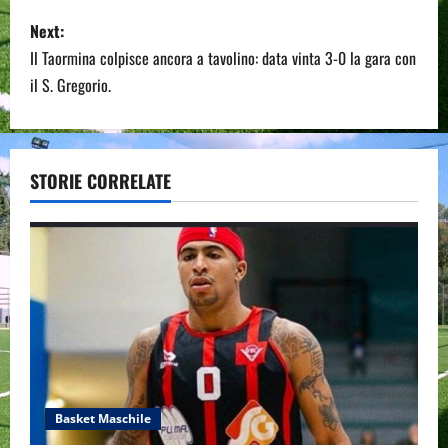
s
Next:
t
Il Taormina colpisce ancora a tavolino: data vinta 3-0 la gara con
n
il S. Gregorio.
a
v
STORIE CORRELATE
i
g
a
t
i
o
Basket Maschile