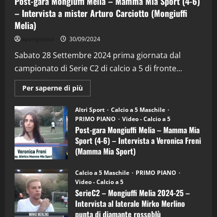
Post-gara Mongiuffi Melia – Mamma Mia Sport (4-6)
– Intervista a mister Arturo Carciotto (Mongiuffi
Melia)
"SportEmpire" in Podcast
Sport News
sportjonico
30/09/2024
“SportEmpire” in Podcast: 29^ Puntata
(Martedi 28 Aprile 2026)
Sabato 28 Settembre 2024 prima giornata dal
campionato di Serie C2 di calcio a 5 di fronte...
28/04/2026
2
Maggiori
Per saperne di più
informazioni
"SportEmpire" in Podcast
su
“SportEmpire” in Podcast: 28^ Puntata
Post-
Altri Sport
Calcio a 5 Maschile
gara
(Martedi 21 Aprile 2026)
PRIMO PIANO
Video - Calcio a 5
Mongiuffi
Melia
Post-gara Mongiuffi Melia – Mamma Mia
21/04/2026
–
3
Sport (4-6) – Intervista a Veronica Freni
Mamma
Mia
(Mamma Mia Sport)
Sport
"SportEmpire" in Podcast
Sport News
(4-
30/09/2024
6)
“SportEmpire” in Podcast: 27^ Puntata
Calcio a 5 Maschile
PRIMO PIANO
–
(Martedi 14 Aprile 2026)
Video - Calcio a 5
Intervista
a
SerieC2 – Mongiuffi Melia 2024-25 –
15/04/2026
mister
4
Intervista al laterale Mirko Merlino
Arturo
Carciotto
punta di diamante rossoblù
(Mongiuffi