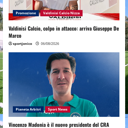
Promozione
Valdinisi Calcio Nizza
Valdinisi Calcio, colpo in attacco: arriva Giuseppe De
Marco
sportjonico
06/08/2026
Pianeta Arbitri
Sport News
Vincenzo Madonia è il nuovo presidente del CRA