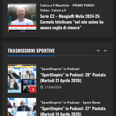
11/09/2024
“SportEmpire” in Podcast: 30^ Puntata
Calcio a 5 Maschile
PRIMO PIANO
(Martedi 05 Maggio 2026)
Video - Calcio a 5
Serie C2 – Mongiuffi Melia 2024-25:
08/05/2026
1
Carmelo Intelisano “nel mio animo ho
ancora voglia di vincere”
"SportEmpire" in Podcast
Sport News
05/09/2024
“SportEmpire” in Podcast: 29^ Puntata
(Martedi 28 Aprile 2026)
TRASMISSIONI SPORTIVE
28/04/2026
2
"SportEmpire" in Podcast
“SportEmpire” in Podcast: 28^ Puntata
(Martedi 21 Aprile 2026)
21/04/2026
3
"SportEmpire" in Podcast
Sport News
“SportEmpire” in Podcast: 27^ Puntata
(Martedi 14 Aprile 2026)