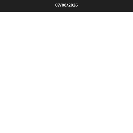
Salta
07/08/2026
al
contenuto