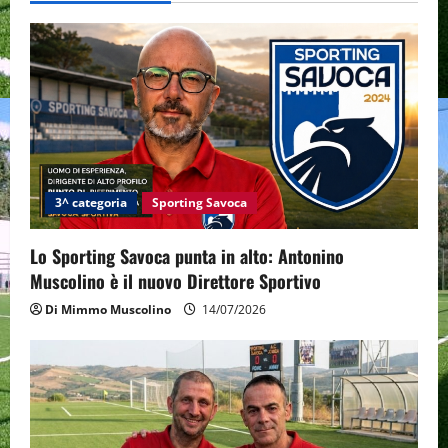
v
i
g
a
t
i
3^ categoria
Sporting Savoca
o
Lo Sporting Savoca punta in alto: Antonino
Muscolino è il nuovo Direttore Sportivo
n
Di Mimmo Muscolino
14/07/2026