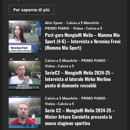
2
Maggiori
Per saperne di più
informazioni
"SportEmpire" in Podcast
su
“SportEmpire” in Podcast: 28^ Puntata
Post-
Altri Sport
Calcio a 5 Maschile
gara
(Martedi 21 Aprile 2026)
PRIMO PIANO
Video - Calcio a 5
Mongiuffi
Melia
Post-gara Mongiuffi Melia – Mamma Mia
21/04/2026
–
3
Sport (4-6) – Intervista a Veronica Freni
Mamma
Mia
(Mamma Mia Sport)
Sport
"SportEmpire" in Podcast
Sport News
(4-
30/09/2024
6)
“SportEmpire” in Podcast: 27^ Puntata
Calcio a 5 Maschile
PRIMO PIANO
–
(Martedi 14 Aprile 2026)
Video - Calcio a 5
Intervista
a
SerieC2 – Mongiuffi Melia 2024-25 –
15/04/2026
mister
4
Intervista al laterale Mirko Merlino
Arturo
Carciotto
punta di diamante rossoblù
(Mongiuffi
Melia)
"SportEmpire" in Podcast
26/09/2024
“SportEmpire” in Podcast: 26^ Puntata
Calcio a 5 Maschile
PRIMO PIANO
(Martedi 07 Aprile 2026)
Video - Calcio a 5
Serie C2 – Mongiuffi Melia 2024-25 –
08/04/2026
5
Mister Arturo Carciotto presenta la
nuova stagione sportiva
"SportEmpire" in Podcast