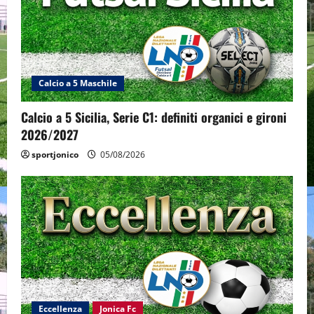
Calcio a 5 Maschile
Calcio a 5 Sicilia, Serie C1: definiti organici e gironi
2026/2027
sportjonico
05/08/2026
Eccellenza
Jonica Fc