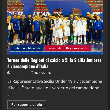
"SportEmpire" in Podcast
“SportEmpire” in Podcast: 28^ Puntata
(Martedi 21 Aprile 2026)
21/04/2026
3
"SportEmpire" in Podcast
Sport News
“SportEmpire” in Podcast: 27^ Puntata
(Martedi 14 Aprile 2026)
Calcio a 5 Maschile
Torneo delle Regioni - Sicilia
15/04/2026
4
Torneo delle Regioni di calcio a 5: la Sicilia Juniores
è vicecampione d’Italia
"SportEmpire" in Podcast
“SportEmpire” in Podcast: 26^ Puntata
sportjonico
02/05/2026
(Martedi 07 Aprile 2026)
La Rappresentativa Sicilia Under 19 è vicecampione
08/04/2026
5
d'Italia. È stato questo il verdetto del campo dopo
la...
Maggiori
Per saperne di più
informazioni