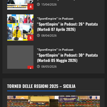
15/04/2026
4
"SportEmpire" in Podcast
“SportEmpire” in Podcast: 26^ Puntata
(Martedi 07 Aprile 2026)
08/04/2026
5
"SportEmpire" in Podcast
“SportEmpire” in Podcast: 30^ Puntata
(Martedi 05 Maggio 2026)
08/05/2026
1
"SportEmpire" in Podcast
Sport News
“SportEmpire” in Podcast: 29^ Puntata
TORNEO DELLE REGIONI 2025 – SICILIA
(Martedi 28 Aprile 2026)
28/04/2026
2