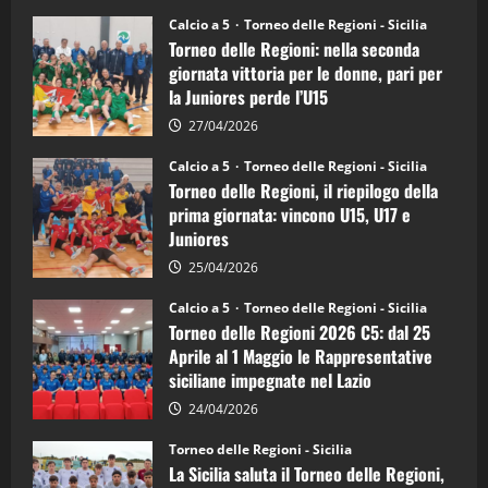
su
Torneo
Calcio a 5
Torneo delle Regioni - Sicilia
delle
Torneo delle Regioni: nella seconda
Regioni
di
giornata vittoria per le donne, pari per
calcio
la Juniores perde l’U15
a
5:
la
27/04/2026
Sicilia
Juniores
Calcio a 5
Torneo delle Regioni - Sicilia
è
Torneo delle Regioni, il riepilogo della
vicecampione
d’Italia
prima giornata: vincono U15, U17 e
Juniores
25/04/2026
Calcio a 5
Torneo delle Regioni - Sicilia
Torneo delle Regioni 2026 C5: dal 25
Aprile al 1 Maggio le Rappresentative
siciliane impegnate nel Lazio
24/04/2026
Torneo delle Regioni - Sicilia
La Sicilia saluta il Torneo delle Regioni,