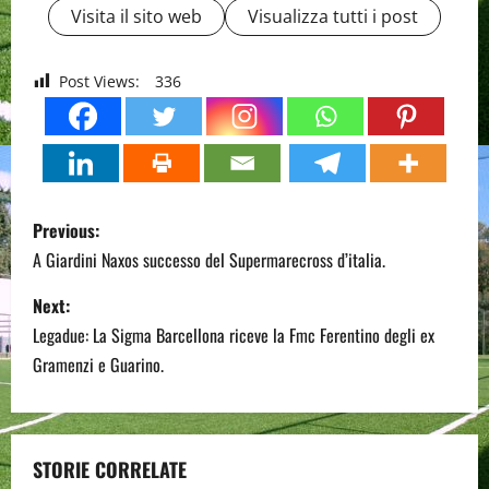
Visita il sito web
Visualizza tutti i post
Post Views:
336
P
Previous:
o
A Giardini Naxos successo del Supermarecross d’italia.
s
Next:
Legadue: La Sigma Barcellona riceve la Fmc Ferentino degli ex
t
Gramenzi e Guarino.
n
a
STORIE CORRELATE