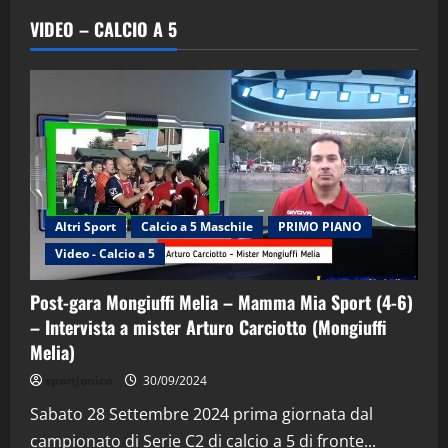
VIDEO – CALCIO A 5
Altri Sport
Calcio a 5 Maschile
PRIMO PIANO
Video - Calcio a 5
Post-gara Mongiuffi Melia – Mamma Mia Sport (4-6)
– Intervista a mister Arturo Carciotto (Mongiuffi
Melia)
"SportEmpire" in Podcast
Sport News
sportjonico
30/09/2024
“SportEmpire” in Podcast: 29^ Puntata
(Martedi 28 Aprile 2026)
Sabato 28 Settembre 2024 prima giornata dal
campionato di Serie C2 di calcio a 5 di fronte...
28/04/2026