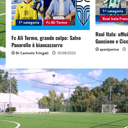
v
i
1^ categoria
Real Itala Fra
g
1^ categoria
Fc Alì Terme
Real Itala: uffi
a
Fc Alì Terme, grande colpo: Salvo
Guccione e Cicc
Panarello è biancazzurro
t
sportjonico
Di Carmelo Tringali
05/08/2026
i
o
n