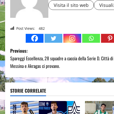
Visita il sito web
Visuali
Post Views:
482
P
Previous:
Spareggi Eccellenza, 28 squadre a caccia della Serie D. Città di
o
Messina e Akragas ci provano.
s
t
STORIE CORRELATE
n
a