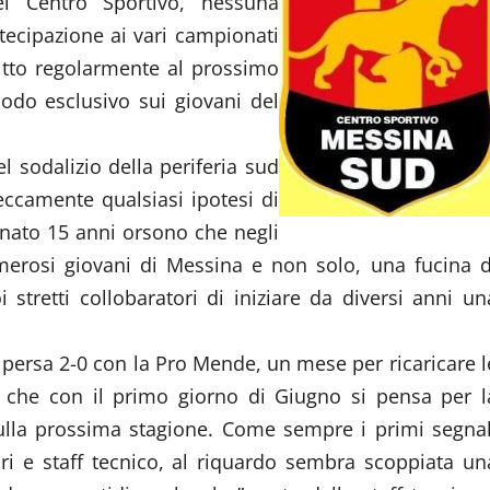
el Centro Sportivo, nessuna
tecipazione ai vari campionati
ritto regolarmente al prossimo
do esclusivo sui giovani del
 sodalizio della periferia sud
eccamente qualsiasi ipotesi di
 nato 15 anni orsono che negli
umerosi giovani di Messina e non solo, una fucina d
i stretti collobaratori di iniziare da diversi anni un
f persa 2-0 con la Pro Mende, un mese per ricaricare l
co che con il primo giorno di Giugno si pensa per l
sulla prossima stagione. Come sempre i primi segnal
ri e staff tecnico, al riquardo sembra scoppiata un