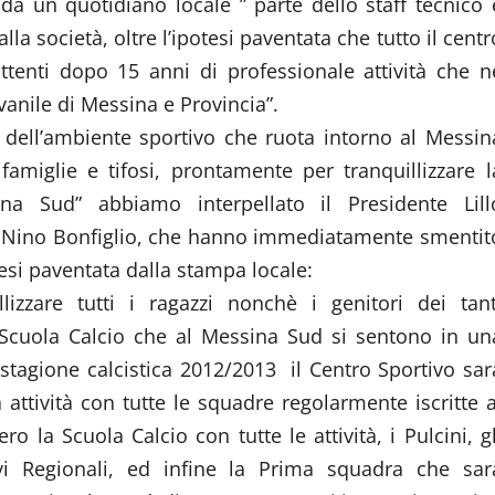
da un quotidiano locale ” parte dello staff tecnico 
la società, oltre l’ipotesi paventata che tutto il centr
tenti dopo 15 anni di professionale attività che n
ovanile di Messina e Provincia”.
 dell’ambiente sportivo che ruota intorno al Messin
 famiglie e tifosi, prontamente per tranquillizzare l
ina Sud” abbiamo interpellato il Presidente Lill
io Nino Bonfiglio, che hanno immediatamente smentit
esi paventata dalla stampa locale:
llizzare tutti i ragazzi nonchè i genitori dei tant
a Scuola Calcio che al Messina Sud si sentono in un
 stagione calcistica 2012/2013 il Centro Sportivo sar
attività con tutte le squadre regolarmente iscritte a
ro la Scuola Calcio con tutte le attività, i Pulcini, gl
ievi Regionali, ed infine la Prima squadra che sar