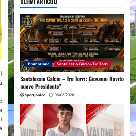
ULTIMI ARTICOLI
Promozione
Santalessio Calcio - Tre Torri
i
Santalessio Calcio – Tre Torri: Giovanni Rovito
a
nuovo Presidente”
sportjonico
06/08/2026
e
a
i
a