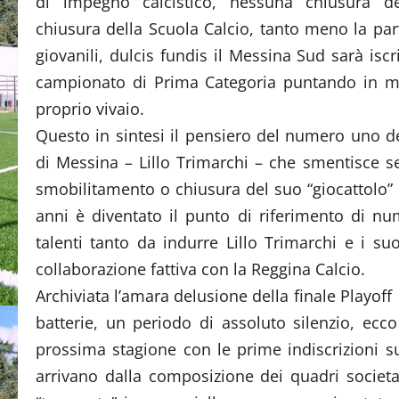
di impegno calcistico, nessuna chiusura d
chiusura della Scuola Calcio, tanto meno la par
giovanili, dulcis fundis il Messina Sud sarà isc
campionato di Prima Categoria puntando in mo
proprio vivaio.
Questo in sintesi il pensiero del numero uno del
di Messina – Lillo Trimarchi – che smentisce s
smobilitamento o chiusura del suo “giocattolo”
anni è diventato il punto di riferimento di n
talenti tanto da indurre Lillo Trimarchi e i suo
collaborazione fattiva con la Reggina Calcio.
Archiviata l’amara delusione della finale Playof
batterie, un periodo di assoluto silenzio, ec
prossima stagione con le prime indiscrizioni 
arrivano dalla composizione dei quadri societa