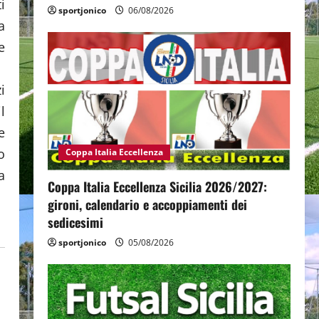
i
sportjonico
06/08/2026
a
e
i
l
e
o
Coppa Italia Eccellenza
a
Coppa Italia Eccellenza Sicilia 2026/2027:
gironi, calendario e accoppiamenti dei
sedicesimi
sportjonico
05/08/2026