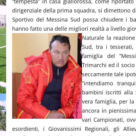
“tempesta” in casa giallorossa, come riportato 
dirigenziale della prima squadra, si dimettono dal
Sportivo del Messina Sud possa chiudere i bat
hanno fatto una delle migliori realtà a livello gi
Naturale la reazione
Sud, tra i tesserati,
famiglia del “Mess
Trimarchi ed il soc
seccamente tale ipot
“intendiamo tranqui
bambini iscritti all
vera famiglia, per la
ancora in pienissima 
vari Campionati, ovve
esordienti, i Giovanissimi Regionali, gli All