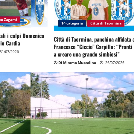
nco Zagami
1^ categoria
Città di Taormina
ciali i colpi Domenico
Città di Taormina, panchina affidata 
io Cardia
Francesco “Ciccio” Carpillo: “Pronti
31/07/2026
a creare una grande simbiosi”
Di Mimmo Muscolino
26/07/2026