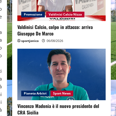
e
o
Promozione
Valdinisi Calcio Nizza
e
Valdinisi Calcio, colpo in attacco: arriva
a
Giuseppe De Marco
a
sportjonico
06/08/2026
o
o
i
a
à
i
Pianeta Arbitri
Sport News
i
Vincenzo Madonia è il nuovo presidente del
à
CRA Sicilia