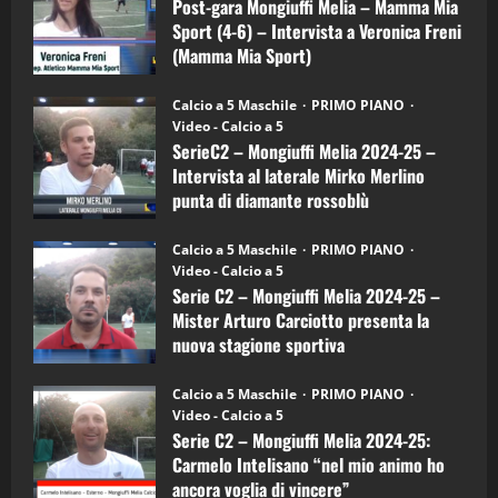
Melia
Post-gara Mongiuffi Melia – Mamma Mia
21/04/2026
–
3
Sport (4-6) – Intervista a Veronica Freni
Mamma
Mia
(Mamma Mia Sport)
Sport
"SportEmpire" in Podcast
Sport News
(4-
30/09/2024
6)
“SportEmpire” in Podcast: 27^ Puntata
Calcio a 5 Maschile
PRIMO PIANO
–
(Martedi 14 Aprile 2026)
Video - Calcio a 5
Intervista
a
SerieC2 – Mongiuffi Melia 2024-25 –
15/04/2026
mister
4
Intervista al laterale Mirko Merlino
Arturo
Carciotto
punta di diamante rossoblù
(Mongiuffi
Melia)
"SportEmpire" in Podcast
26/09/2024
“SportEmpire” in Podcast: 26^ Puntata
Calcio a 5 Maschile
PRIMO PIANO
(Martedi 07 Aprile 2026)
Video - Calcio a 5
Serie C2 – Mongiuffi Melia 2024-25 –
08/04/2026
5
Mister Arturo Carciotto presenta la
nuova stagione sportiva
"SportEmpire" in Podcast
11/09/2024
“SportEmpire” in Podcast: 30^ Puntata
Calcio a 5 Maschile
PRIMO PIANO
(Martedi 05 Maggio 2026)
Video - Calcio a 5
Serie C2 – Mongiuffi Melia 2024-25:
08/05/2026
1
Carmelo Intelisano “nel mio animo ho
ancora voglia di vincere”