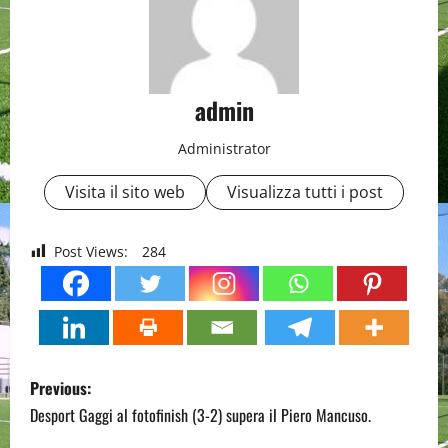
admin
Administrator
Visita il sito web
Visualizza tutti i post
Post Views:
284
P
Previous:
o
Desport Gaggi al fotofinish (3-2) supera il Piero Mancuso.