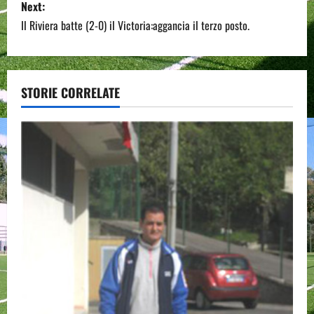
s
Next:
Il Riviera batte (2-0) il Victoria:aggancia il terzo posto.
t
n
a
STORIE CORRELATE
v
i
g
a
t
i
o