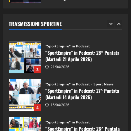
"SportEmpire" in Podcast
Sport News
05/09/2024
“SportEmpire” in Podcast: 29^ Puntata
(Martedi 28 Aprile 2026)
TRASMISSIONI SPORTIVE
28/04/2026
2
"SportEmpire" in Podcast
“SportEmpire” in Podcast: 28^ Puntata
(Martedi 21 Aprile 2026)
21/04/2026
3
"SportEmpire" in Podcast
Sport News
“SportEmpire” in Podcast: 27^ Puntata
(Martedi 14 Aprile 2026)
15/04/2026
4
"SportEmpire" in Podcast
“SportEmpire” in Podcast: 26^ Puntata
(Martedi 07 Aprile 2026)