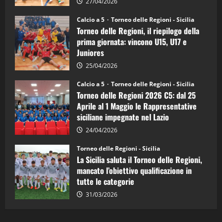
la
27/04/2026
Sicilia
Juniores
Calcio a 5
Torneo delle Regioni - Sicilia
è
Torneo delle Regioni, il riepilogo della
vicecampione
d’Italia
prima giornata: vincono U15, U17 e
Juniores
25/04/2026
Calcio a 5
Torneo delle Regioni - Sicilia
Torneo delle Regioni 2026 C5: dal 25
Aprile al 1 Maggio le Rappresentative
siciliane impegnate nel Lazio
24/04/2026
Torneo delle Regioni - Sicilia
La Sicilia saluta il Torneo delle Regioni,
mancato l’obiettivo qualificazione in
tutte le categorie
31/03/2026