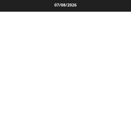
Salta
07/08/2026
al
contenuto