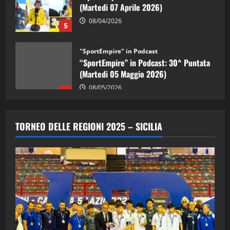
08/04/2026
5
"SportEmpire" in Podcast
“SportEmpire” in Podcast: 30^ Puntata
(Martedi 05 Maggio 2026)
08/05/2026
1
"SportEmpire" in Podcast
Sport News
“SportEmpire” in Podcast: 29^ Puntata
TORNEO DELLE REGIONI 2025 – SICILIA
(Martedi 28 Aprile 2026)
28/04/2026
2
"SportEmpire" in Podcast
“SportEmpire” in Podcast: 28^ Puntata
(Martedi 21 Aprile 2026)
21/04/2026
3