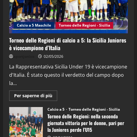
"SportEmpire" in Podcast
Sport News
“SportEmpire” in Podcast: 27^ Puntata
(Martedi 14 Aprile 2026)
Calcio a 5 Maschile
Torneo delle Regioni - Sicilia
15/04/2026
4
Torneo delle Regioni di calcio a 5: la Sicilia Juniores
è vicecampione d’Italia
"SportEmpire" in Podcast
“SportEmpire” in Podcast: 26^ Puntata
sportjonico
02/05/2026
(Martedi 07 Aprile 2026)
La Rappresentativa Sicilia Under 19 è vicecampione
08/04/2026
5
d'Italia. È stato questo il verdetto del campo dopo
la...
Maggiori
Per saperne di più
informazioni
su
Torneo
Calcio a 5
Torneo delle Regioni - Sicilia
delle
Torneo delle Regioni: nella seconda
Regioni
di
giornata vittoria per le donne, pari per
calcio
la Juniores perde l’U15
a
5: