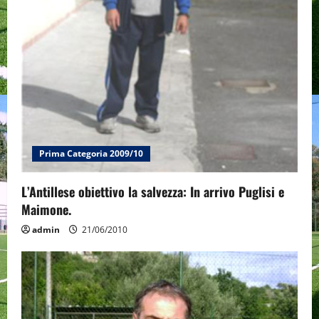
n
Prima Categoria 2009/10
L’Antillese obiettivo la salvezza: In arrivo Puglisi e
Maimone.
admin
21/06/2010