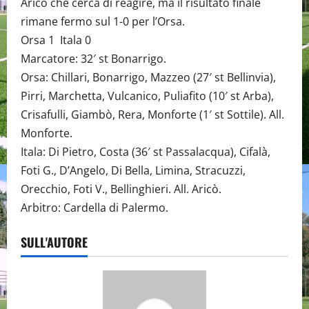
Aricò che cerca di reagire, ma il risultato finale
rimane fermo sul 1-0 per l’Orsa.
Orsa 1 Itala 0
Marcatore: 32′ st Bonarrigo.
Orsa: Chillari, Bonarrigo, Mazzeo (27′ st Bellinvia),
Pirri, Marchetta, Vulcanico, Puliafito (10′ st Arba),
Crisafulli, Giambò, Rera, Monforte (1′ st Sottile). All.
Monforte.
Itala: Di Pietro, Costa (36′ st Passalacqua), Cifalà,
Foti G., D’Angelo, Di Bella, Limina, Stracuzzi,
Orecchio, Foti V., Bellinghieri. All. Aricò.
Arbitro: Cardella di Palermo.
SULL'AUTORE