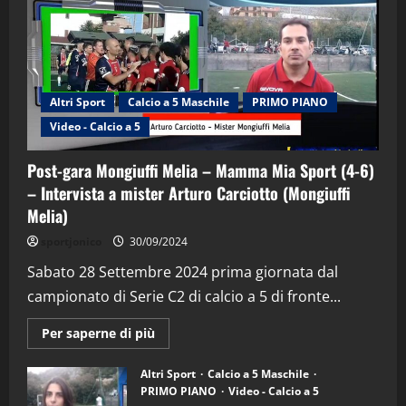
Altri Sport
Calcio a 5 Maschile
PRIMO PIANO
Video - Calcio a 5
Post-gara Mongiuffi Melia – Mamma Mia Sport (4-6)
– Intervista a mister Arturo Carciotto (Mongiuffi
Melia)
"SportEmpire" in Podcast
Sport News
sportjonico
30/09/2024
“SportEmpire” in Podcast: 29^ Puntata
(Martedi 28 Aprile 2026)
Sabato 28 Settembre 2024 prima giornata dal
campionato di Serie C2 di calcio a 5 di fronte...
28/04/2026
2
Maggiori
Per saperne di più
informazioni
"SportEmpire" in Podcast
su
“SportEmpire” in Podcast: 28^ Puntata
Post-
Altri Sport
Calcio a 5 Maschile
gara
(Martedi 21 Aprile 2026)
PRIMO PIANO
Video - Calcio a 5
Mongiuffi