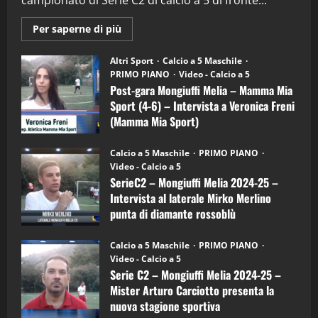
campionato di Serie C2 di calcio a 5 di fronte...
28/04/2026
2
Maggiori
Per saperne di più
informazioni
"SportEmpire" in Podcast
su
“SportEmpire” in Podcast: 28^ Puntata
Post-
Altri Sport
Calcio a 5 Maschile
gara
(Martedi 21 Aprile 2026)
PRIMO PIANO
Video - Calcio a 5
Mongiuffi
Melia
Post-gara Mongiuffi Melia – Mamma Mia
21/04/2026
–
3
Sport (4-6) – Intervista a Veronica Freni
Mamma
Mia
(Mamma Mia Sport)
Sport
"SportEmpire" in Podcast
Sport News
(4-
30/09/2024
6)
“SportEmpire” in Podcast: 27^ Puntata
Calcio a 5 Maschile
PRIMO PIANO
–
(Martedi 14 Aprile 2026)
Video - Calcio a 5
Intervista
a
SerieC2 – Mongiuffi Melia 2024-25 –
15/04/2026
mister
4
Intervista al laterale Mirko Merlino
Arturo
Carciotto
punta di diamante rossoblù
(Mongiuffi
Melia)
"SportEmpire" in Podcast
26/09/2024
“SportEmpire” in Podcast: 26^ Puntata
Calcio a 5 Maschile
PRIMO PIANO
(Martedi 07 Aprile 2026)
Video - Calcio a 5
Serie C2 – Mongiuffi Melia 2024-25 –
08/04/2026
5
Mister Arturo Carciotto presenta la
nuova stagione sportiva