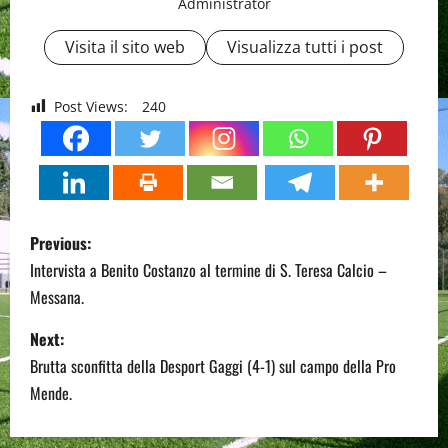
Administrator
Visita il sito web
Visualizza tutti i post
Post Views:
240
P
Previous:
o
Intervista a Benito Costanzo al termine di S. Teresa Calcio –
Messana.
s
Next:
t
Brutta sconfitta della Desport Gaggi (4-1) sul campo della Pro
n
Mende.
a