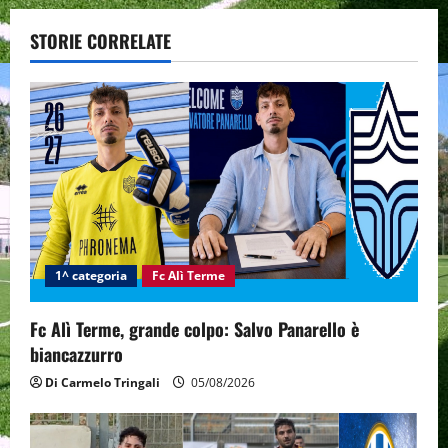
v
STORIE CORRELATE
i
g
a
t
i
1^ categoria
Fc Alì Terme
o
n
Fc Alì Terme, grande colpo: Salvo Panarello è
biancazzurro
Di Carmelo Tringali
05/08/2026