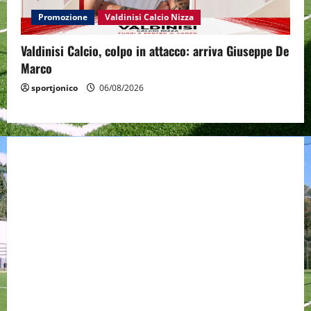
Promozione
Valdinisi Calcio Nizza
Valdinisi Calcio, colpo in attacco: arriva Giuseppe De
Marco
sportjonico
06/08/2026