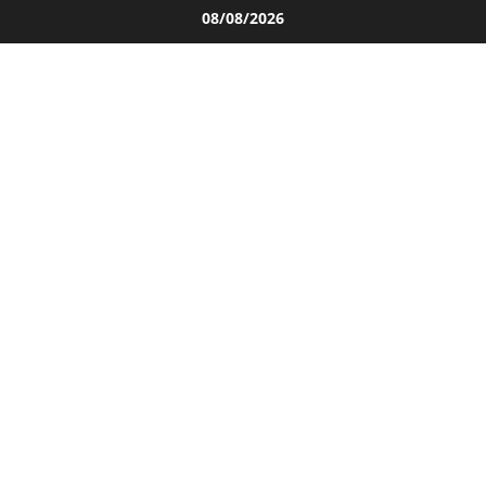
Salta
08/08/2026
al
contenuto