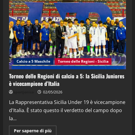
"SportEmpire" in Podcast
“SportEmpire” in Podcast: 28^ Puntata
(Martedi 21 Aprile 2026)
21/04/2026
3
"SportEmpire" in Podcast
Sport News
“SportEmpire” in Podcast: 27^ Puntata
(Martedi 14 Aprile 2026)
Calcio a 5 Maschile
Torneo delle Regioni - Sicilia
15/04/2026
4
Torneo delle Regioni di calcio a 5: la Sicilia Juniores
è vicecampione d’Italia
"SportEmpire" in Podcast
“SportEmpire” in Podcast: 26^ Puntata
sportjonico
02/05/2026
(Martedi 07 Aprile 2026)
La Rappresentativa Sicilia Under 19 è vicecampione
08/04/2026
5
d'Italia. È stato questo il verdetto del campo dopo
la...
Maggiori
Per saperne di più
informazioni