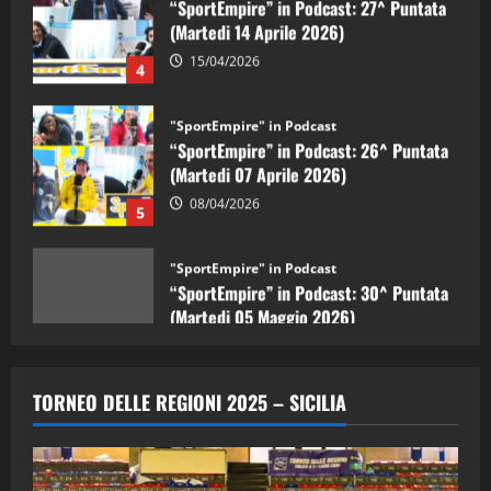
15/04/2026
4
"SportEmpire" in Podcast
“SportEmpire” in Podcast: 26^ Puntata
(Martedi 07 Aprile 2026)
08/04/2026
5
"SportEmpire" in Podcast
“SportEmpire” in Podcast: 30^ Puntata
(Martedi 05 Maggio 2026)
08/05/2026
1
"SportEmpire" in Podcast
Sport News
“SportEmpire” in Podcast: 29^ Puntata
TORNEO DELLE REGIONI 2025 – SICILIA
(Martedi 28 Aprile 2026)
28/04/2026
2