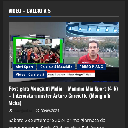
VIDEO – CALCIO A 5
Altri Sport
Calcio a 5 Maschile
PRIMO PIANO
Video - Calcio a 5
Post-gara Mongiuffi Melia – Mamma Mia Sport (4-6)
– Intervista a mister Arturo Carciotto (Mongiuffi
Melia)
"SportEmpire" in Podcast
Sport News
sportjonico
30/09/2024
“SportEmpire” in Podcast: 29^ Puntata
(Martedi 28 Aprile 2026)
Sabato 28 Settembre 2024 prima giornata dal