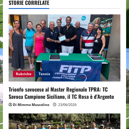
STORIE CORRELATE
v
i
g
a
t
i
Rubriche
Tennis
o
Trionfo savocese al Master Regionale TPRA: TC
n
Savoca Campione Siciliano, il TC Rosa è d’Argento
Di Mimmo Muscolino
23/06/2026