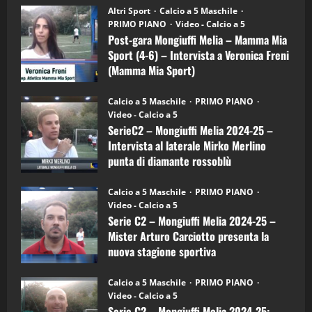
“SportEmpire” in Podcast: 28^ Puntata
Post-
Altri Sport
Calcio a 5 Maschile
gara
(Martedi 21 Aprile 2026)
PRIMO PIANO
Video - Calcio a 5
Mongiuffi
Melia
Post-gara Mongiuffi Melia – Mamma Mia
21/04/2026
–
3
Sport (4-6) – Intervista a Veronica Freni
Mamma
Mia
(Mamma Mia Sport)
Sport
"SportEmpire" in Podcast
Sport News
(4-
30/09/2024
6)
“SportEmpire” in Podcast: 27^ Puntata
Calcio a 5 Maschile
PRIMO PIANO
–
(Martedi 14 Aprile 2026)
Video - Calcio a 5
Intervista
a
SerieC2 – Mongiuffi Melia 2024-25 –
15/04/2026
mister
4
Intervista al laterale Mirko Merlino
Arturo
Carciotto
punta di diamante rossoblù
(Mongiuffi
Melia)
"SportEmpire" in Podcast
26/09/2024
“SportEmpire” in Podcast: 26^ Puntata
Calcio a 5 Maschile
PRIMO PIANO
(Martedi 07 Aprile 2026)
Video - Calcio a 5
Serie C2 – Mongiuffi Melia 2024-25 –
08/04/2026
5
Mister Arturo Carciotto presenta la
nuova stagione sportiva
"SportEmpire" in Podcast
11/09/2024
“SportEmpire” in Podcast: 30^ Puntata
Calcio a 5 Maschile
PRIMO PIANO
(Martedi 05 Maggio 2026)
Video - Calcio a 5
Serie C2 – Mongiuffi Melia 2024-25: