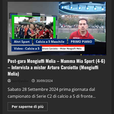
Altri Sport
Calcio a 5 Maschile
PRIMO PIANO
Video - Calcio a 5
Post-gara Mongiuffi Melia – Mamma Mia Sport (4-6)
– Intervista a mister Arturo Carciotto (Mongiuffi
Melia)
"SportEmpire" in Podcast
Sport News
sportjonico
30/09/2024
“SportEmpire” in Podcast: 29^ Puntata
(Martedi 28 Aprile 2026)
Sabato 28 Settembre 2024 prima giornata dal
campionato di Serie C2 di calcio a 5 di fronte...
28/04/2026
2
Maggiori
Per saperne di più
informazioni
"SportEmpire" in Podcast
su