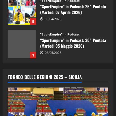
"SportEmpire" in Podcast
“SportEmpire” in Podcast: 26^ Puntata
(Martedi 07 Aprile 2026)
08/04/2026
5
"SportEmpire" in Podcast
“SportEmpire” in Podcast: 30^ Puntata
(Martedi 05 Maggio 2026)
08/05/2026
1
"SportEmpire" in Podcast
Sport News
“SportEmpire” in Podcast: 29^ Puntata
TORNEO DELLE REGIONI 2025 – SICILIA
(Martedi 28 Aprile 2026)
28/04/2026
2
"SportEmpire" in Podcast
“SportEmpire” in Podcast: 28^ Puntata
(Martedi 21 Aprile 2026)