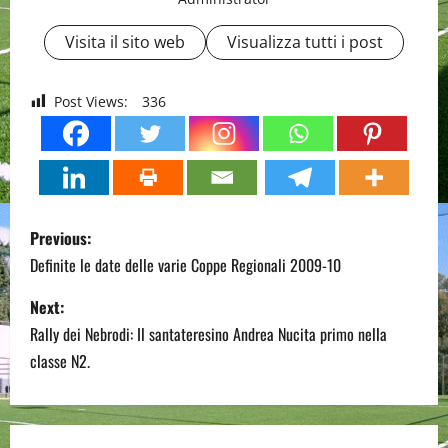
Visita il sito web
Visualizza tutti i post
Post Views:
336
P
Previous:
o
Definite le date delle varie Coppe Regionali 2009-10
s
Next:
Rally dei Nebrodi: Il santateresino Andrea Nucita primo nella
t
classe N2.
n
a