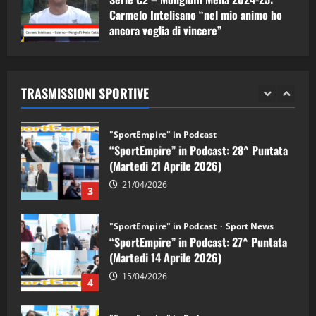
08/05/2026
1
Carmelo Intelisano “nel mio animo ho
ancora voglia di vincere”
"SportEmpire" in Podcast
Sport News
05/09/2024
“SportEmpire” in Podcast: 29^ Puntata
(Martedi 28 Aprile 2026)
TRASMISSIONI SPORTIVE
28/04/2026
2
"SportEmpire" in Podcast
“SportEmpire” in Podcast: 28^ Puntata
(Martedi 21 Aprile 2026)
21/04/2026
3
"SportEmpire" in Podcast
Sport News
“SportEmpire” in Podcast: 27^ Puntata
(Martedi 14 Aprile 2026)
15/04/2026
4