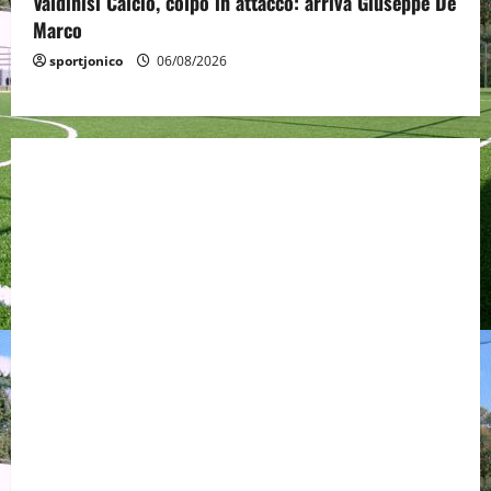
Valdinisi Calcio, colpo in attacco: arriva Giuseppe De
Marco
sportjonico
06/08/2026