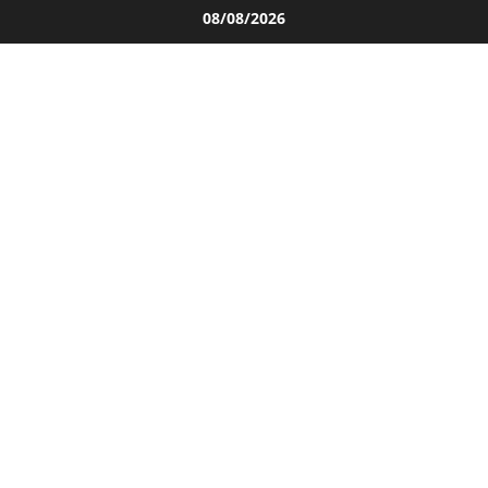
Salta
08/08/2026
al
contenuto