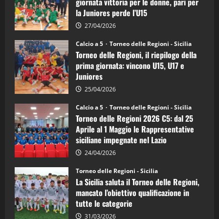
giornata vittoria per le donne, pari per
calcio
la Juniores perde l’U15
a
5:
la
27/04/2026
Sicilia
Juniores
Calcio a 5
Torneo delle Regioni - Sicilia
è
Torneo delle Regioni, il riepilogo della
vicecampione
d’Italia
prima giornata: vincono U15, U17 e
Juniores
25/04/2026
Calcio a 5
Torneo delle Regioni - Sicilia
Torneo delle Regioni 2026 C5: dal 25
Aprile al 1 Maggio le Rappresentative
siciliane impegnate nel Lazio
24/04/2026
Torneo delle Regioni - Sicilia
La Sicilia saluta il Torneo delle Regioni,
mancato l’obiettivo qualificazione in
tutte le categorie
31/03/2026