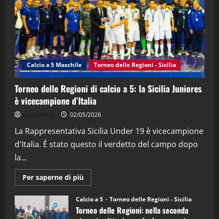
21/04/2026
3
"SportEmpire" in Podcast
Sport News
“SportEmpire” in Podcast: 27^ Puntata
(Martedi 14 Aprile 2026)
Calcio a 5 Maschile
Torneo delle Regioni - Sicilia
15/04/2026
4
Torneo delle Regioni di calcio a 5: la Sicilia Juniores
è vicecampione d’Italia
"SportEmpire" in Podcast
“SportEmpire” in Podcast: 26^ Puntata
sportjonico
02/05/2026
(Martedi 07 Aprile 2026)
La Rappresentativa Sicilia Under 19 è vicecampione
08/04/2026
5
d'Italia. È stato questo il verdetto del campo dopo
la...
Maggiori
Per saperne di più
informazioni
su
Torneo
Calcio a 5
Torneo delle Regioni - Sicilia
delle
Torneo delle Regioni: nella seconda
Regioni
di