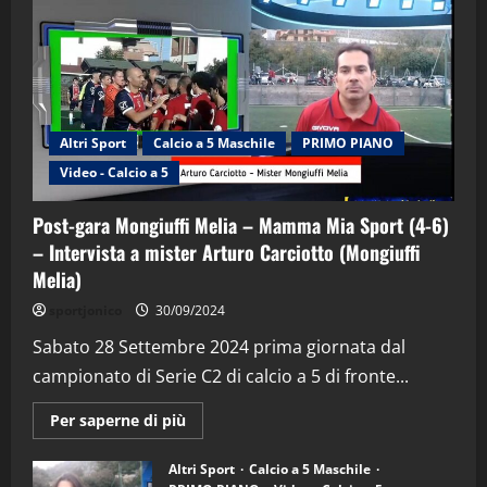
Altri Sport
Calcio a 5 Maschile
PRIMO PIANO
Video - Calcio a 5
Post-gara Mongiuffi Melia – Mamma Mia Sport (4-6)
– Intervista a mister Arturo Carciotto (Mongiuffi
Melia)
"SportEmpire" in Podcast
Sport News
sportjonico
30/09/2024
“SportEmpire” in Podcast: 29^ Puntata
(Martedi 28 Aprile 2026)
Sabato 28 Settembre 2024 prima giornata dal
campionato di Serie C2 di calcio a 5 di fronte...
28/04/2026
2
Maggiori
Per saperne di più
informazioni
"SportEmpire" in Podcast
su
“SportEmpire” in Podcast: 28^ Puntata
Post-
Altri Sport
Calcio a 5 Maschile
gara