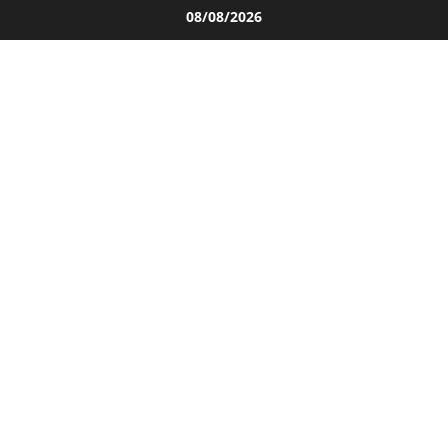
Salta
08/08/2026
al
contenuto