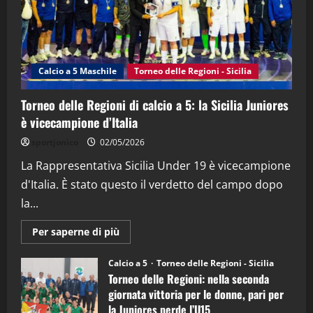
"SportEmpire" in Podcast
Sport News
“SportEmpire” in Podcast: 27^ Puntata
(Martedi 14 Aprile 2026)
Calcio a 5 Maschile
Torneo delle Regioni - Sicilia
15/04/2026
4
Torneo delle Regioni di calcio a 5: la Sicilia Juniores
è vicecampione d’Italia
"SportEmpire" in Podcast
“SportEmpire” in Podcast: 26^ Puntata
sportjonico
02/05/2026
(Martedi 07 Aprile 2026)
La Rappresentativa Sicilia Under 19 è vicecampione
08/04/2026
5
d'Italia. È stato questo il verdetto del campo dopo
la...
Maggiori
Per saperne di più
informazioni
su
Torneo
Calcio a 5
Torneo delle Regioni - Sicilia
delle
Torneo delle Regioni: nella seconda
Regioni
di
giornata vittoria per le donne, pari per
calcio
la Juniores perde l’U15
a