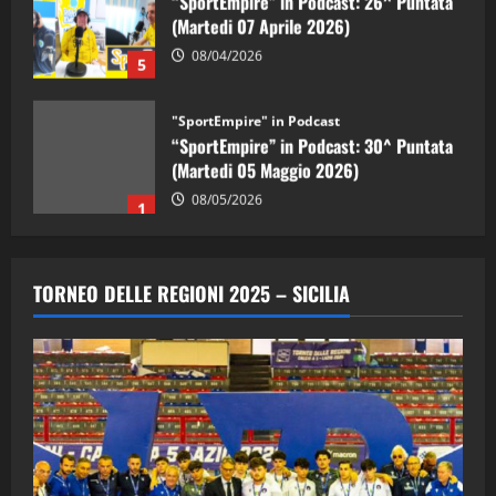
(Martedi 07 Aprile 2026)
08/04/2026
5
"SportEmpire" in Podcast
“SportEmpire” in Podcast: 30^ Puntata
(Martedi 05 Maggio 2026)
08/05/2026
1
"SportEmpire" in Podcast
Sport News
“SportEmpire” in Podcast: 29^ Puntata
TORNEO DELLE REGIONI 2025 – SICILIA
(Martedi 28 Aprile 2026)
28/04/2026
2
"SportEmpire" in Podcast
“SportEmpire” in Podcast: 28^ Puntata
(Martedi 21 Aprile 2026)
21/04/2026
3