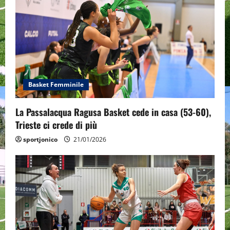
a
t
i
o
Basket Femminile
n
La Passalacqua Ragusa Basket cede in casa (53-60),
Trieste ci crede di più
sportjonico
21/01/2026