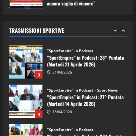
ancora voglia di vincere”
"SportEmpire" in Podcast
Sport News
05/09/2024
“SportEmpire” in Podcast: 29^ Puntata
(Martedi 28 Aprile 2026)
TRASMISSIONI SPORTIVE
28/04/2026
2
"SportEmpire" in Podcast
“SportEmpire” in Podcast: 28^ Puntata
(Martedi 21 Aprile 2026)
21/04/2026
3
"SportEmpire" in Podcast
Sport News
“SportEmpire” in Podcast: 27^ Puntata
(Martedi 14 Aprile 2026)
15/04/2026
4
"SportEmpire" in Podcast
“SportEmpire” in Podcast: 26^ Puntata