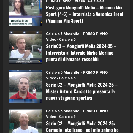
(Martedi 21 Aprile 2026)
PRIMO PIANO
Video - Calcio a 5
Mongiuffi
Melia
Post-gara Mongiuffi Melia – Mamma Mia
21/04/2026
–
3
Sport (4-6) – Intervista a Veronica Freni
Mamma
Mia
(Mamma Mia Sport)
Sport
"SportEmpire" in Podcast
Sport News
(4-
30/09/2024
6)
“SportEmpire” in Podcast: 27^ Puntata
Calcio a 5 Maschile
PRIMO PIANO
–
(Martedi 14 Aprile 2026)
Video - Calcio a 5
Intervista
a
SerieC2 – Mongiuffi Melia 2024-25 –
15/04/2026
mister
4
Intervista al laterale Mirko Merlino
Arturo
Carciotto
punta di diamante rossoblù
(Mongiuffi
Melia)
"SportEmpire" in Podcast
26/09/2024
“SportEmpire” in Podcast: 26^ Puntata
Calcio a 5 Maschile
PRIMO PIANO
(Martedi 07 Aprile 2026)
Video - Calcio a 5
Serie C2 – Mongiuffi Melia 2024-25 –
08/04/2026
5
Mister Arturo Carciotto presenta la
nuova stagione sportiva
"SportEmpire" in Podcast
11/09/2024
“SportEmpire” in Podcast: 30^ Puntata
Calcio a 5 Maschile
PRIMO PIANO
(Martedi 05 Maggio 2026)
Video - Calcio a 5
Serie C2 – Mongiuffi Melia 2024-25:
08/05/2026
1
Carmelo Intelisano “nel mio animo ho