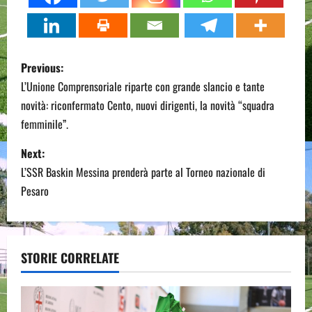
P
Previous:
o
L’Unione Comprensoriale riparte con grande slancio e tante
novità: riconfermato Cento, nuovi dirigenti, la novità “squadra
s
femminile”.
t
Next:
n
L’SSR Baskin Messina prenderà parte al Torneo nazionale di
Pesaro
a
v
STORIE CORRELATE
i
g