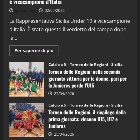
è vicecampione d’Italia
"SportEmpire" in Podcast
“SportEmpire” in Podcast: 26^ Puntata
sportjonico
02/05/2026
(Martedi 07 Aprile 2026)
La Rappresentativa Sicilia Under 19 è vicecampione
08/04/2026
5
d'Italia. È stato questo il verdetto del campo dopo
la...
Maggiori
Per saperne di più
informazioni
su
Torneo
Calcio a 5
Torneo delle Regioni - Sicilia
delle
Torneo delle Regioni: nella seconda
Regioni
di
giornata vittoria per le donne, pari per
calcio
la Juniores perde l’U15
a
5:
la
27/04/2026
Sicilia
Juniores
Calcio a 5
Torneo delle Regioni - Sicilia
è
Torneo delle Regioni, il riepilogo della
vicecampione
d’Italia
prima giornata: vincono U15, U17 e
Juniores
25/04/2026