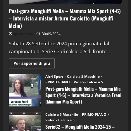
Post-gara Mongiuffi Melia – Mamma Mia Sport (4-6)
– Intervista a mister Arturo Carciotto (Mongiuffi
Melia)
"SportEmpire" in Podcast
Sport News
sportjonico
30/09/2024
“SportEmpire” in Podcast: 29^ Puntata
(Martedi 28 Aprile 2026)
Sabato 28 Settembre 2024 prima giornata dal
campionato di Serie C2 di calcio a 5 di fronte...
28/04/2026
2
Maggiori
Per saperne di più
informazioni
"SportEmpire" in Podcast
su
“SportEmpire” in Podcast: 28^ Puntata
Post-
Altri Sport
Calcio a 5 Maschile
gara
(Martedi 21 Aprile 2026)
PRIMO PIANO
Video - Calcio a 5
Mongiuffi
Melia
Post-gara Mongiuffi Melia – Mamma Mia
21/04/2026
–
3
Sport (4-6) – Intervista a Veronica Freni
Mamma
Mia
(Mamma Mia Sport)
Sport
"SportEmpire" in Podcast
Sport News
(4-
30/09/2024
6)
“SportEmpire” in Podcast: 27^ Puntata
Calcio a 5 Maschile
PRIMO PIANO
–
(Martedi 14 Aprile 2026)
Video - Calcio a 5
Intervista
a
SerieC2 – Mongiuffi Melia 2024-25 –
15/04/2026
mister
4