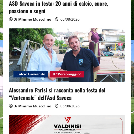
o
ASD Savoca in festa: 20 anni di calcio, cuore,
passione e sogni
n
Di Mimmo Muscolino
05/08/2026
Calcio Giovanile
Il "Personaggio"
Alessandro Parisi si racconta nella festa del
“Ventennale” dell’Asd Savoca
Di Mimmo Muscolino
05/08/2026