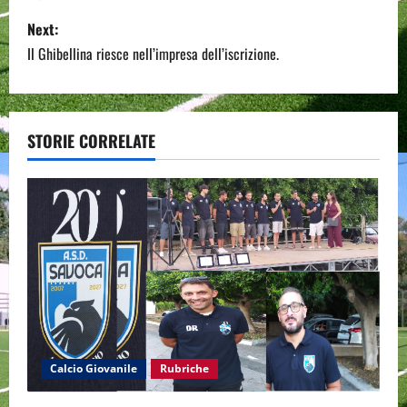
s
Next:
Il Ghibellina riesce nell’impresa dell’iscrizione.
t
n
a
STORIE CORRELATE
v
i
g
a
t
i
Calcio Giovanile
Rubriche