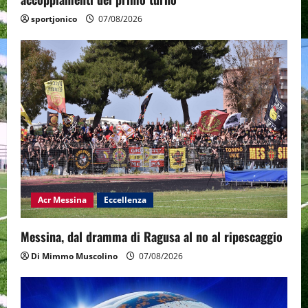
sportjonico
07/08/2026
Acr Messina
Eccellenza
Messina, dal dramma di Ragusa al no al ripescaggio
Di Mimmo Muscolino
07/08/2026