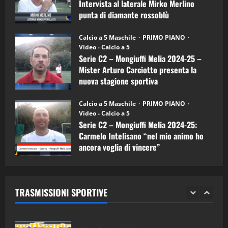
Intervista al laterale Mirko Merlino
Arturo
Carciotto
punta di diamante rossoblù
(Mongiuffi
Melia)
"SportEmpire" in Podcast
26/09/2024
“SportEmpire” in Podcast: 26^ Puntata
Calcio a 5 Maschile
PRIMO PIANO
(Martedi 07 Aprile 2026)
Video - Calcio a 5
Serie C2 – Mongiuffi Melia 2024-25 –
08/04/2026
5
Mister Arturo Carciotto presenta la
nuova stagione sportiva
"SportEmpire" in Podcast
11/09/2024
“SportEmpire” in Podcast: 30^ Puntata
Calcio a 5 Maschile
PRIMO PIANO
(Martedi 05 Maggio 2026)
Video - Calcio a 5
Serie C2 – Mongiuffi Melia 2024-25:
08/05/2026
1
Carmelo Intelisano “nel mio animo ho
ancora voglia di vincere”
"SportEmpire" in Podcast
Sport News
05/09/2024
“SportEmpire” in Podcast: 29^ Puntata
(Martedi 28 Aprile 2026)
TRASMISSIONI SPORTIVE
28/04/2026
2
"SportEmpire" in Podcast