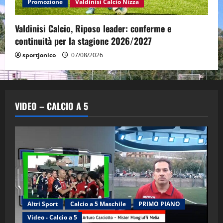
Promozione
Valdinisi Calcio Nizza
Valdinisi Calcio, Riposo leader: conferme e
continuità per la stagione 2026/2027
sportjonico
07/08/2026
VIDEO – CALCIO A 5
Altri Sport
Calcio a 5 Maschile
PRIMO PIANO
Video - Calcio a 5