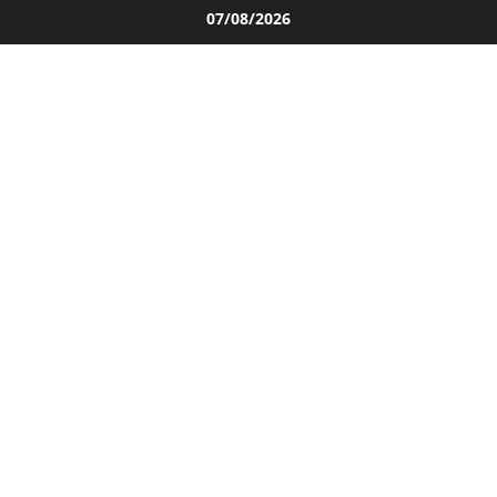
Salta
07/08/2026
al
contenuto