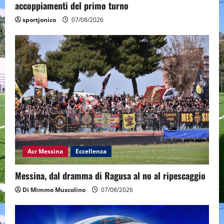
accoppiamenti del primo turno
sportjonico
07/08/2026
Acr Messina
Eccellenza
Messina, dal dramma di Ragusa al no al ripescaggio
Di Mimmo Muscolino
07/08/2026