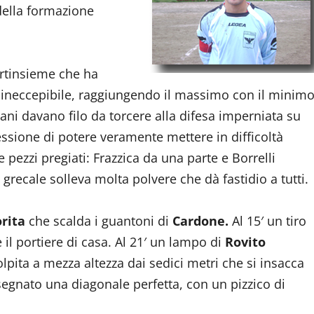
 della formazione
ortinsieme che ha
e ineccepibile, raggiungendo il massimo con il minim
ovani davano filo da torcere alla difesa imperniata su
ssione di potere veramente mettere in difficoltà
pezzi pregiati: Frazzica da una parte e Borrelli
i grecale solleva molta polvere che dà fastidio a tutti.
rita
che scalda i guantoni di
Cardone.
Al 15′ un tiro
il portiere di casa. Al 21′ un lampo di
Rovito
olpita a mezza altezza dai sedici metri che si insacca
egnato una diagonale perfetta, con un pizzico di