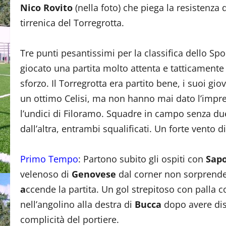
Nico Rovito
(nella foto) che piega la resistenza
tirrenica del Torregrotta.
Tre punti pesantissimi per la classifica dello Sp
giocato una partita molto attenta e tatticament
sforzo. Il Torregrotta era partito bene, i suoi gi
un ottimo Celisi, ma non hanno mai dato l’impre
l’undici di Filoramo. Squadre in campo senza due 
dall’altra, entrambi squalificati. Un forte vento d
Primo Tempo
: Partono subito gli ospiti con
Sapo
velenoso di
Genovese
dal corner non sorprende 
a
ccende la partita. Un gol strepitoso con palla c
nell’angolino alla destra di
Bucca
dopo avere dis
complicità del portiere.