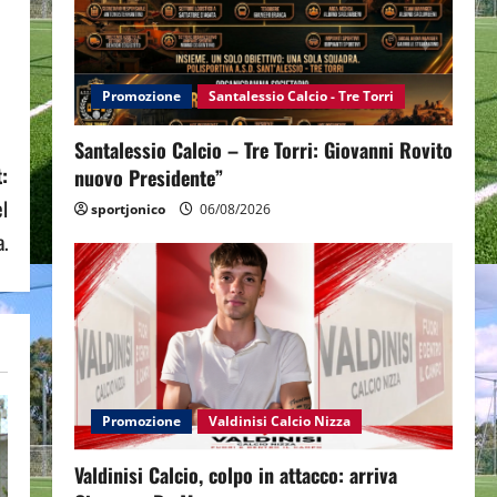
Promozione
Santalessio Calcio - Tre Torri
Santalessio Calcio – Tre Torri: Giovanni Rovito
:
nuovo Presidente”
el
sportjonico
06/08/2026
a.
Promozione
Valdinisi Calcio Nizza
Valdinisi Calcio, colpo in attacco: arriva