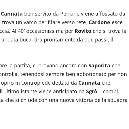
′
Cannata
ben servito da Perrone viene affossato da
i trova un varco per filare verso rete,
Cardone
esce
cia. Al 40′ occasionissima per
Rovito
che si trova la
andata buca, tira prontamente da due passi, il
fare la partita, ci provano ancora con
Saporita
che
ontrolla, tenendosi sempre ben abbottonato per non
 proprio in contropiede dettato da
Cannata
che
l’ultimo istante viene anticipato da
Sgrò
. I cambi
ita che si chiude con una nuova vittoria della squadra