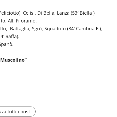
ciotto), Celisi, Di Bella, Lanza (53′ Biella ),
to. All. Filoramo.
lfo, Battaglia, Sgrò, Squadrito (84′ Cambria F.),
4′ Raffa).
 Spanò.
. Muscolino”
zza tutti i post