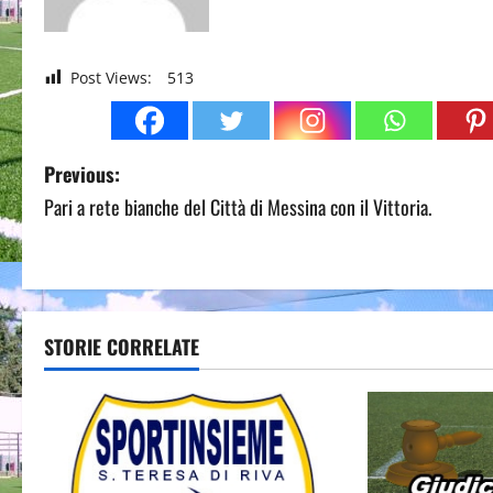
Post Views:
513
P
Previous:
Pari a rete bianche del Città di Messina con il Vittoria.
o
s
t
STORIE CORRELATE
n
a
v