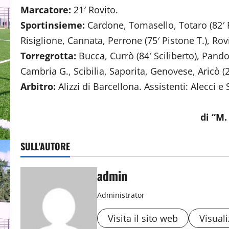
Marcatore:
21′ Rovito.
Sportinsieme:
Cardone, Tomasello, Totaro (82′ Feli
Risiglione, Cannata, Perrone (75′ Pistone T.), Rovi
Torregrotta:
Bucca, Currò (84′ Sciliberto), Pando
Cambria G., Scibilia, Saporita, Genovese, Aricò (2
Arbitro:
Alizzi di Barcellona. Assistenti: Alecci e
di “M
SULL'AUTORE
admin
Administrator
Visita il sito web
Visuali