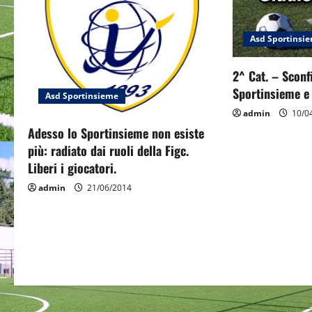
i
g
Asd Sportinsi
a
2^ Cat. – Sconf
t
Sportinsieme e 
Asd Sportinsieme
i
admin
10/0
Adesso lo Sportinsieme non esiste
o
più: radiato dai ruoli della Figc.
Liberi i giocatori.
n
admin
21/06/2014