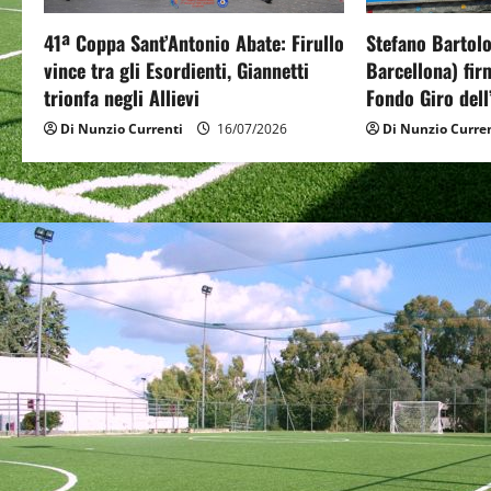
g
a
41ª Coppa Sant’Antonio Abate: Firullo
Stefano Bartol
vince tra gli Esordienti, Giannetti
Barcellona) firm
t
trionfa negli Allievi
Fondo Giro dell
i
Di Nunzio Currenti
16/07/2026
Di Nunzio Curre
o
n