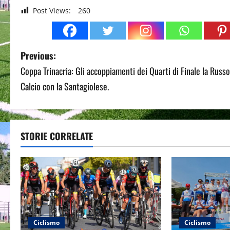
Post Views:
260
P
Previous:
Coppa Trinacria: Gli accoppiamenti dei Quarti di Finale la Russo
o
Calcio con la Santagiolese.
s
t
STORIE CORRELATE
n
a
v
i
Ciclismo
Ciclismo