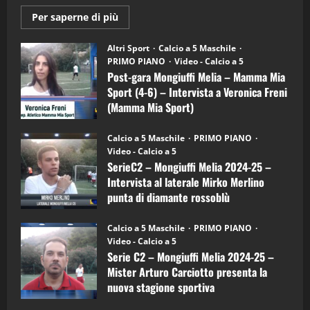
Maggiori
Per saperne di più
informazioni
"SportEmpire" in Podcast
su
“SportEmpire” in Podcast: 28^ Puntata
Post-
Altri Sport
Calcio a 5 Maschile
gara
(Martedi 21 Aprile 2026)
PRIMO PIANO
Video - Calcio a 5
Mongiuffi
Melia
Post-gara Mongiuffi Melia – Mamma Mia
21/04/2026
–
3
Sport (4-6) – Intervista a Veronica Freni
Mamma
Mia
(Mamma Mia Sport)
Sport
"SportEmpire" in Podcast
Sport News
(4-
30/09/2024
6)
“SportEmpire” in Podcast: 27^ Puntata
Calcio a 5 Maschile
PRIMO PIANO
–
(Martedi 14 Aprile 2026)
Video - Calcio a 5
Intervista
a
SerieC2 – Mongiuffi Melia 2024-25 –
15/04/2026
mister
4
Intervista al laterale Mirko Merlino
Arturo
Carciotto
punta di diamante rossoblù
(Mongiuffi
Melia)
"SportEmpire" in Podcast
26/09/2024
“SportEmpire” in Podcast: 26^ Puntata
Calcio a 5 Maschile
PRIMO PIANO
(Martedi 07 Aprile 2026)
Video - Calcio a 5
Serie C2 – Mongiuffi Melia 2024-25 –
08/04/2026
5
Mister Arturo Carciotto presenta la
nuova stagione sportiva
"SportEmpire" in Podcast
11/09/2024