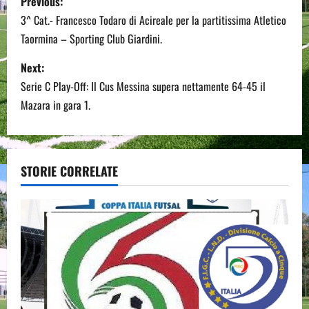
Previous:
o
3^ Cat.- Francesco Todaro di Acireale per la partitissima Atletico
Taormina – Sporting Club Giardini.
s
Next:
t
Serie C Play-Off: Il Cus Messina supera nettamente 64-45 il
n
Mazara in gara 1.
a
v
STORIE CORRELATE
i
g
a
t