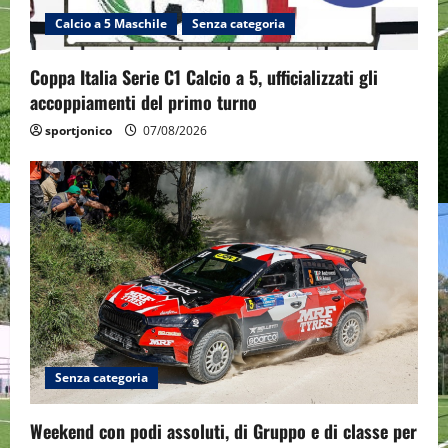
i
Calcio a 5 Maschile
Senza categoria
o
Coppa Italia Serie C1 Calcio a 5, ufficializzati gli
n
accoppiamenti del primo turno
sportjonico
07/08/2026
Senza categoria
Weekend con podi assoluti, di Gruppo e di classe per