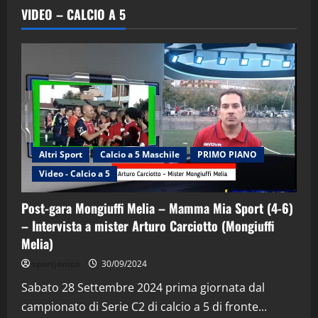
VIDEO – CALCIO A 5
Altri Sport
Calcio a 5 Maschile
PRIMO PIANO
Video - Calcio a 5
Post-gara Mongiuffi Melia – Mamma Mia Sport (4-6)
– Intervista a mister Arturo Carciotto (Mongiuffi
Melia)
"SportEmpire" in Podcast
Sport News
sportjonico
30/09/2024
“SportEmpire” in Podcast: 29^ Puntata
(Martedi 28 Aprile 2026)
Sabato 28 Settembre 2024 prima giornata dal
campionato di Serie C2 di calcio a 5 di fronte...
28/04/2026
2