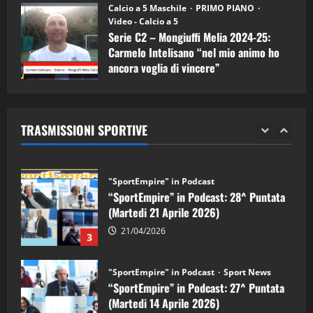
“SportEmpire” in Podcast: 30^ Puntata
Calcio a 5 Maschile
PRIMO PIANO
(Martedi 05 Maggio 2026)
Video - Calcio a 5
Serie C2 – Mongiuffi Melia 2024-25:
08/05/2026
1
Carmelo Intelisano “nel mio animo ho
ancora voglia di vincere”
"SportEmpire" in Podcast
Sport News
05/09/2024
“SportEmpire” in Podcast: 29^ Puntata
(Martedi 28 Aprile 2026)
TRASMISSIONI SPORTIVE
28/04/2026
2
"SportEmpire" in Podcast
“SportEmpire” in Podcast: 28^ Puntata
(Martedi 21 Aprile 2026)
21/04/2026
3
"SportEmpire" in Podcast
Sport News
“SportEmpire” in Podcast: 27^ Puntata
(Martedi 14 Aprile 2026)
15/04/2026