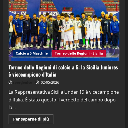
“SportEmpire” in Podcast: 28^ Puntata
(Martedi 21 Aprile 2026)
21/04/2026
3
"SportEmpire" in Podcast
Sport News
“SportEmpire” in Podcast: 27^ Puntata
(Martedi 14 Aprile 2026)
Calcio a 5 Maschile
Torneo delle Regioni - Sicilia
15/04/2026
4
Torneo delle Regioni di calcio a 5: la Sicilia Juniores
è vicecampione d’Italia
"SportEmpire" in Podcast
“SportEmpire” in Podcast: 26^ Puntata
sportjonico
02/05/2026
(Martedi 07 Aprile 2026)
La Rappresentativa Sicilia Under 19 è vicecampione
08/04/2026
5
d'Italia. È stato questo il verdetto del campo dopo
la...
Maggiori
Per saperne di più
informazioni
su