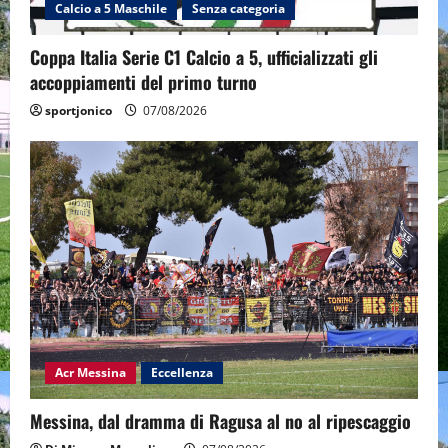
Calcio a 5 Maschile
Senza categoria
Coppa Italia Serie C1 Calcio a 5, ufficializzati gli
accoppiamenti del primo turno
sportjonico
07/08/2026
Acr Messina
Eccellenza
Messina, dal dramma di Ragusa al no al ripescaggio