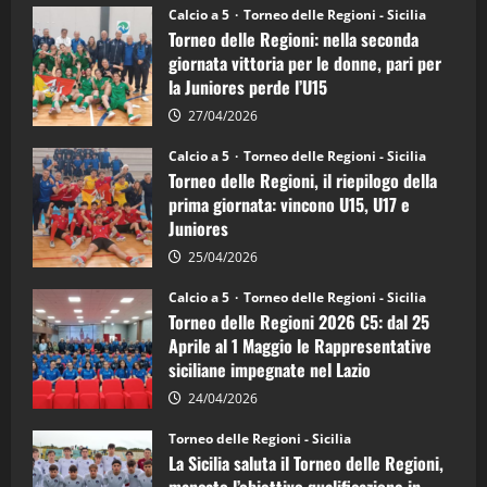
Torneo
Calcio a 5
Torneo delle Regioni - Sicilia
delle
Torneo delle Regioni: nella seconda
Regioni
di
giornata vittoria per le donne, pari per
calcio
la Juniores perde l’U15
a
5:
la
27/04/2026
Sicilia
Juniores
Calcio a 5
Torneo delle Regioni - Sicilia
è
Torneo delle Regioni, il riepilogo della
vicecampione
d’Italia
prima giornata: vincono U15, U17 e
Juniores
25/04/2026
Calcio a 5
Torneo delle Regioni - Sicilia
Torneo delle Regioni 2026 C5: dal 25
Aprile al 1 Maggio le Rappresentative
siciliane impegnate nel Lazio
24/04/2026
Torneo delle Regioni - Sicilia
La Sicilia saluta il Torneo delle Regioni,