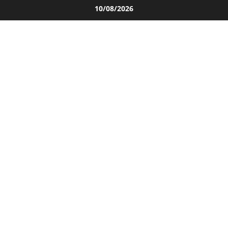
Salta
10/08/2026
al
contenuto