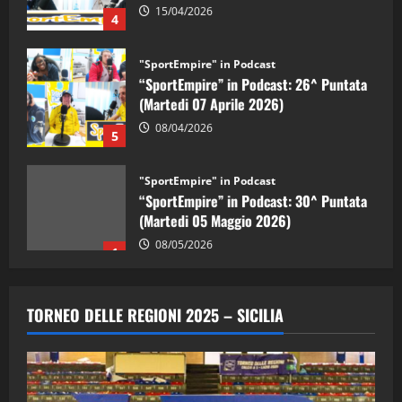
4
"SportEmpire" in Podcast
“SportEmpire” in Podcast: 26^ Puntata
(Martedi 07 Aprile 2026)
08/04/2026
5
"SportEmpire" in Podcast
“SportEmpire” in Podcast: 30^ Puntata
(Martedi 05 Maggio 2026)
08/05/2026
1
"SportEmpire" in Podcast
Sport News
“SportEmpire” in Podcast: 29^ Puntata
TORNEO DELLE REGIONI 2025 – SICILIA
(Martedi 28 Aprile 2026)
28/04/2026
2
"SportEmpire" in Podcast