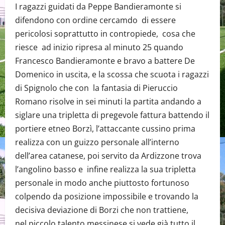
I ragazzi guidati da Peppe Bandieramonte si
difendono con ordine cercamdo di essere
pericolosi soprattutto in contropiede, cosa che
riesce ad inizio ripresa al minuto 25 quando
Francesco Bandieramonte e bravo a battere De
Domenico in uscita, e la scossa che scuota i ragazzi
di Spignolo che con la fantasia di Pieruccio
Romano risolve in sei minuti la partita andando a
siglare una tripletta di pregevole fattura battendo il
portiere etneo Borzì, l’attaccante cussino prima
realizza con un guizzo personale all’interno
dell’area catanese, poi servito da Ardizzone trova
l’angolino basso e infine realizza la sua tripletta
personale in modo anche piuttosto fortunoso
colpendo da posizione impossibile e trovando la
decisiva deviazione di Borzi che non trattiene,
nel piccolo talento messinese si vede già tutto il