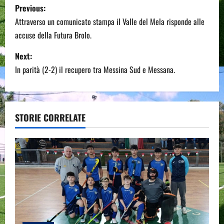
P
Previous:
o
Attraverso un comunicato stampa il Valle del Mela risponde alle
accuse della Futura Brolo.
s
Next:
t
In parità (2-2) il recupero tra Messina Sud e Messana.
n
a
STORIE CORRELATE
v
i
g
a
t