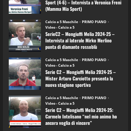
Sport (4-6) – Intervista a Veronica Freni
Mamma
Mia
(Mamma Mia Sport)
Sport
"SportEmpire" in Podcast
Sport News
(4-
30/09/2024
6)
“SportEmpire” in Podcast: 27^ Puntata
Calcio a 5 Maschile
PRIMO PIANO
–
(Martedi 14 Aprile 2026)
Video - Calcio a 5
Intervista
a
SerieC2 – Mongiuffi Melia 2024-25 –
15/04/2026
mister
4
Intervista al laterale Mirko Merlino
Arturo
Carciotto
punta di diamante rossoblù
(Mongiuffi
Melia)
"SportEmpire" in Podcast
26/09/2024
“SportEmpire” in Podcast: 26^ Puntata
Calcio a 5 Maschile
PRIMO PIANO
(Martedi 07 Aprile 2026)
Video - Calcio a 5
Serie C2 – Mongiuffi Melia 2024-25 –
08/04/2026
5
Mister Arturo Carciotto presenta la
nuova stagione sportiva
"SportEmpire" in Podcast
11/09/2024
“SportEmpire” in Podcast: 30^ Puntata
Calcio a 5 Maschile
PRIMO PIANO
(Martedi 05 Maggio 2026)
Video - Calcio a 5
Serie C2 – Mongiuffi Melia 2024-25:
08/05/2026
1
Carmelo Intelisano “nel mio animo ho
ancora voglia di vincere”
"SportEmpire" in Podcast
Sport News
05/09/2024