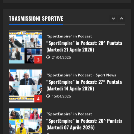
“SportEmpire” in Podcast: 29^ Puntata
(Martedi 28 Aprile 2026)
TRASMISSIONI SPORTIVE
28/04/2026
2
"SportEmpire" in Podcast
“SportEmpire” in Podcast: 28^ Puntata
(Martedi 21 Aprile 2026)
21/04/2026
3
"SportEmpire" in Podcast
Sport News
“SportEmpire” in Podcast: 27^ Puntata
(Martedi 14 Aprile 2026)
15/04/2026
4
"SportEmpire" in Podcast
“SportEmpire” in Podcast: 26^ Puntata
(Martedi 07 Aprile 2026)