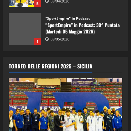
08/04/2026
5
"SportEmpire" in Podcast
“SportEmpire” in Podcast: 30^ Puntata
(Martedi 05 Maggio 2026)
08/05/2026
1
"SportEmpire" in Podcast
Sport News
“SportEmpire” in Podcast: 29^ Puntata
TORNEO DELLE REGIONI 2025 – SICILIA
(Martedi 28 Aprile 2026)
28/04/2026
2
"SportEmpire" in Podcast
“SportEmpire” in Podcast: 28^ Puntata
(Martedi 21 Aprile 2026)
21/04/2026
3