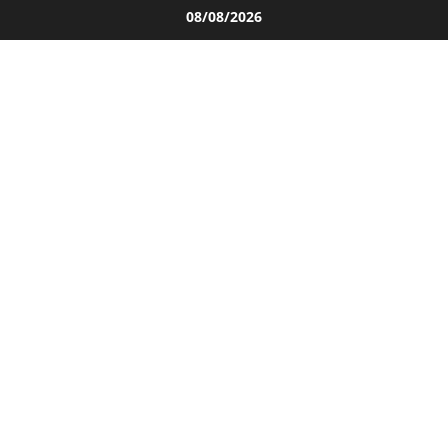
Salta
08/08/2026
al
contenuto