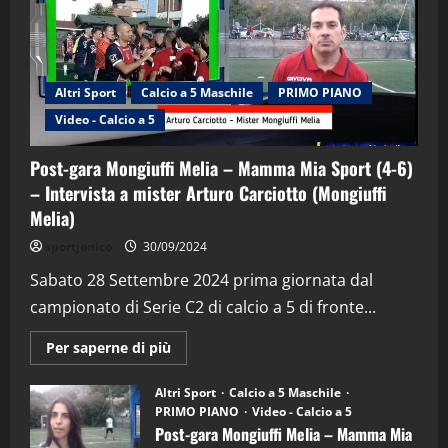
Altri Sport
Calcio a 5 Maschile
PRIMO PIANO
Video - Calcio a 5
Post-gara Mongiuffi Melia – Mamma Mia Sport (4-6)
– Intervista a mister Arturo Carciotto (Mongiuffi
Melia)
"SportEmpire" in Podcast
Sport News
sportjonico
30/09/2024
“SportEmpire” in Podcast: 29^ Puntata
(Martedi 28 Aprile 2026)
Sabato 28 Settembre 2024 prima giornata dal
campionato di Serie C2 di calcio a 5 di fronte...
28/04/2026
2
Maggiori
Per saperne di più
informazioni
"SportEmpire" in Podcast
su
“SportEmpire” in Podcast: 28^ Puntata
Post-
Altri Sport
Calcio a 5 Maschile
gara
(Martedi 21 Aprile 2026)
PRIMO PIANO
Video - Calcio a 5
Mongiuffi
Melia
Post-gara Mongiuffi Melia – Mamma Mia
21/04/2026
–
3