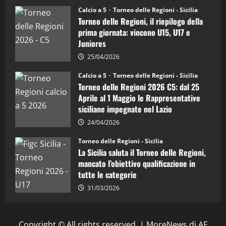
Juniores
Calcio a 5
Torneo delle Regioni - Sicilia
è
Torneo delle Regioni, il riepilogo della
vicecampione
d’Italia
prima giornata: vincono U15, U17 e
Juniores
25/04/2026
Calcio a 5
Torneo delle Regioni - Sicilia
Torneo delle Regioni 2026 C5: dal 25
Aprile al 1 Maggio le Rappresentative
siciliane impegnate nel Lazio
24/04/2026
Torneo delle Regioni - Sicilia
La Sicilia saluta il Torneo delle Regioni,
mancato l’obiettivo qualificazione in
tutte le categorie
31/03/2026
Copyright © All rights reserved.
|
MoreNews
di AF