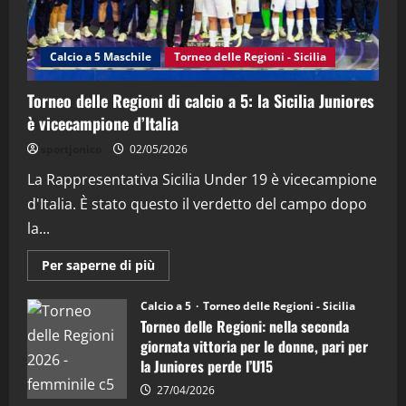
"SportEmpire" in Podcast
Sport News
“SportEmpire” in Podcast: 27^ Puntata
(Martedi 14 Aprile 2026)
Calcio a 5 Maschile
Torneo delle Regioni - Sicilia
15/04/2026
4
Torneo delle Regioni di calcio a 5: la Sicilia Juniores
è vicecampione d’Italia
"SportEmpire" in Podcast
“SportEmpire” in Podcast: 26^ Puntata
sportjonico
02/05/2026
(Martedi 07 Aprile 2026)
La Rappresentativa Sicilia Under 19 è vicecampione
08/04/2026
5
d'Italia. È stato questo il verdetto del campo dopo
la...
Maggiori
Per saperne di più
informazioni
su
Torneo
Calcio a 5
Torneo delle Regioni - Sicilia
delle
Torneo delle Regioni: nella seconda
Regioni
di
giornata vittoria per le donne, pari per
calcio
la Juniores perde l’U15
a
5:
la
27/04/2026
Sicilia