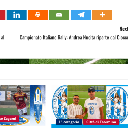
Next
 al
Campionato Italiano Rally: Andrea Nucita riparte dal Ciocc
nco Zagami
1^ categoria
Città di Taormina