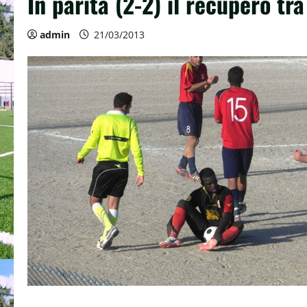
In parità (2-2) il recupero t
admin
21/03/2013