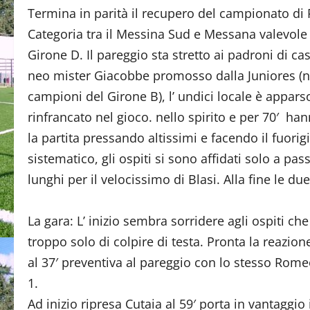
Termina in parità il recupero del campionato di
Categoria tra il Messina Sud e Messana valevole 
Girone D. Il pareggio sta stretto ai padroni di ca
neo mister Giacobbe promosso dalla Juniores (
campioni del Girone B), l’ undici locale è appars
rinfrancato nel gioco. nello spirito e per 70′ han
la partita pressando altissimi e facendo il fuorig
sistematico, gli ospiti si sono affidati solo a pas
lunghi per il velocissimo di Blasi. Alla fine le du
La gara: L’ inizio sembra sorridere agli ospiti c
troppo solo di colpire di testa. Pronta la reazio
al 37′ preventiva al pareggio con lo stesso Romeo 
1.
Ad inizio ripresa Cutaia al 59′ porta in vantaggio 