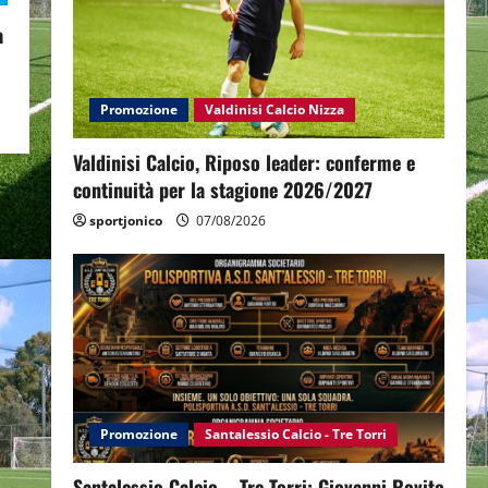
a
Promozione
Valdinisi Calcio Nizza
Valdinisi Calcio, Riposo leader: conferme e
continuità per la stagione 2026/2027
sportjonico
07/08/2026
Promozione
Santalessio Calcio - Tre Torri
Santalessio Calcio – Tre Torri: Giovanni Rovito