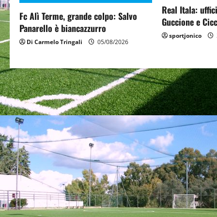
Real Itala: uffi
a
Fc Alì Terme, grande colpo: Salvo
Guccione e Cicc
Panarello è biancazzurro
t
sportjonico
Di Carmelo Tringali
05/08/2026
i
o
n