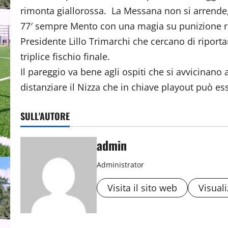
rimonta giallorossa. La Messana non si arrende
77′ sempre Mento con una magia su punizione rist
Presidente Lillo Trimarchi che cercano di riporta
triplice fischio finale.
Il pareggio va bene agli ospiti che si avvicinano
distanziare il Nizza che in chiave playout può es
SULL'AUTORE
admin
Administrator
Visita il sito web
Visuali