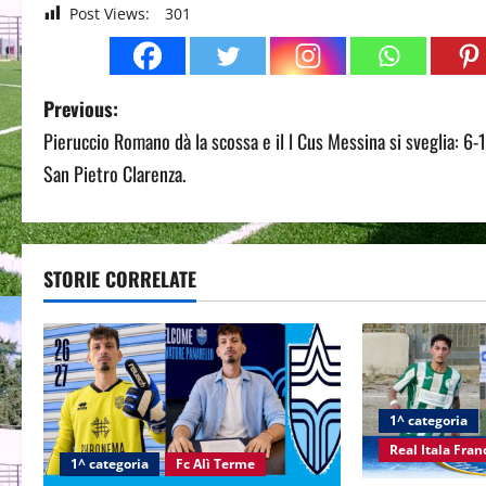
Post Views:
301
P
Previous:
Pieruccio Romano dà la scossa e il l Cus Messina si sveglia: 6-1
o
San Pietro Clarenza.
s
t
STORIE CORRELATE
n
a
v
i
1^ categoria
Real Itala Fra
g
1^ categoria
Fc Alì Terme