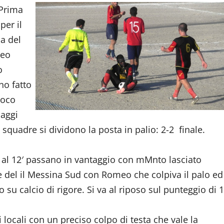
 Prima
per il
sa del
neo
o
no fatto
ioco
saggi
e squadre si dividono la posta in palio: 2-2 finale.
he al 12′ passano in vantaggio con mMnto lasciato
ne del il Messina Sud con Romeo che colpiva il palo ed
su calcio di rigore. Si va al riposo sul punteggio di 1
i locali con un preciso colpo di testa che vale la