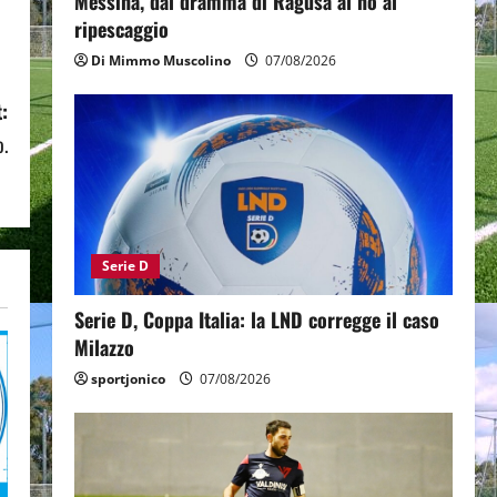
Messina, dal dramma di Ragusa al no al
ripescaggio
Di Mimmo Muscolino
07/08/2026
:
o.
Serie D
Serie D, Coppa Italia: la LND corregge il caso
Milazzo
sportjonico
07/08/2026