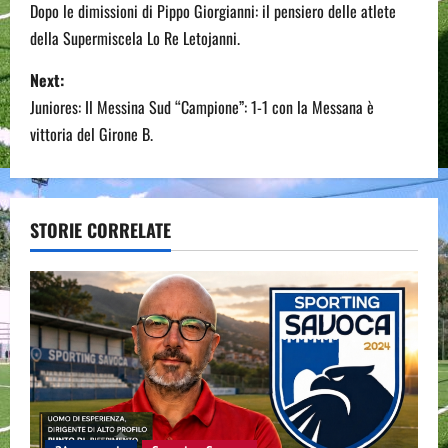
o
Dopo le dimissioni di Pippo Giorgianni: il pensiero delle atlete
della Supermiscela Lo Re Letojanni.
s
Next:
t
Juniores: Il Messina Sud “Campione”: 1-1 con la Messana è
n
vittoria del Girone B.
a
v
STORIE CORRELATE
i
g
a
t
i