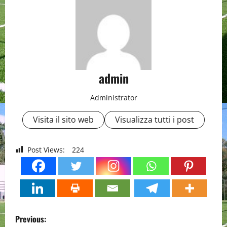
admin
Administrator
Visita il sito web
Visualizza tutti i post
Post Views:
224
P
Previous: