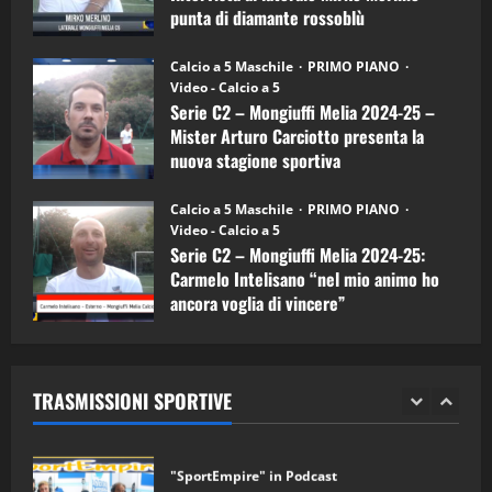
Carciotto
punta di diamante rossoblù
(Mongiuffi
Melia)
"SportEmpire" in Podcast
26/09/2024
“SportEmpire” in Podcast: 26^ Puntata
Calcio a 5 Maschile
PRIMO PIANO
(Martedi 07 Aprile 2026)
Video - Calcio a 5
Serie C2 – Mongiuffi Melia 2024-25 –
08/04/2026
5
Mister Arturo Carciotto presenta la
nuova stagione sportiva
"SportEmpire" in Podcast
11/09/2024
“SportEmpire” in Podcast: 30^ Puntata
Calcio a 5 Maschile
PRIMO PIANO
(Martedi 05 Maggio 2026)
Video - Calcio a 5
Serie C2 – Mongiuffi Melia 2024-25:
08/05/2026
1
Carmelo Intelisano “nel mio animo ho
ancora voglia di vincere”
"SportEmpire" in Podcast
Sport News
05/09/2024
“SportEmpire” in Podcast: 29^ Puntata
(Martedi 28 Aprile 2026)
TRASMISSIONI SPORTIVE
28/04/2026
2
"SportEmpire" in Podcast
“SportEmpire” in Podcast: 28^ Puntata