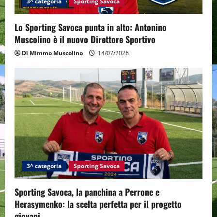
3^ categoria
Sporting Savoca
o
Lo Sporting Savoca punta in alto: Antonino
n
Muscolino è il nuovo Direttore Sportivo
Di Mimmo Muscolino
14/07/2026
3^ categoria
Sporting Savoca
Sporting Savoca, la panchina a Perrone e
Herasymenko: la scelta perfetta per il progetto
giovani