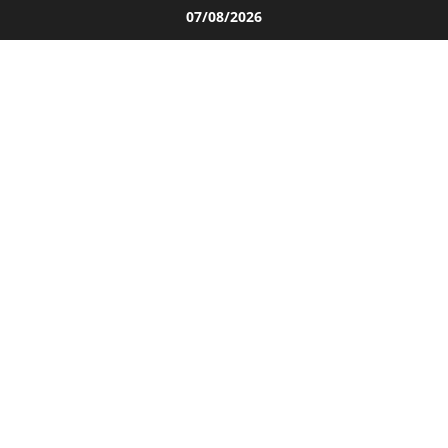
Salta
07/08/2026
al
contenuto