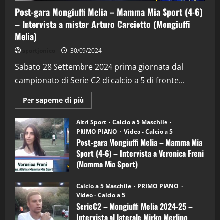
Post-gara Mongiuffi Melia – Mamma Mia Sport (4-6)
– Intervista a mister Arturo Carciotto (Mongiuffi
Melia)
"SportEmpire" in Podcast
Sport News
sportjonico
30/09/2024
“SportEmpire” in Podcast: 29^ Puntata
(Martedi 28 Aprile 2026)
Sabato 28 Settembre 2024 prima giornata dal
campionato di Serie C2 di calcio a 5 di fronte...
28/04/2026
2
Maggiori
Per saperne di più
informazioni
"SportEmpire" in Podcast
su
“SportEmpire” in Podcast: 28^ Puntata
Post-
Altri Sport
Calcio a 5 Maschile
gara
(Martedi 21 Aprile 2026)
PRIMO PIANO
Video - Calcio a 5
Mongiuffi
Melia
Post-gara Mongiuffi Melia – Mamma Mia
21/04/2026
–
3
Sport (4-6) – Intervista a Veronica Freni
Mamma
Mia
(Mamma Mia Sport)
Sport
"SportEmpire" in Podcast
Sport News
(4-
30/09/2024
6)
“SportEmpire” in Podcast: 27^ Puntata
Calcio a 5 Maschile
PRIMO PIANO
–
(Martedi 14 Aprile 2026)
Video - Calcio a 5
Intervista
a
SerieC2 – Mongiuffi Melia 2024-25 –
15/04/2026
mister
4
Intervista al laterale Mirko Merlino
Arturo