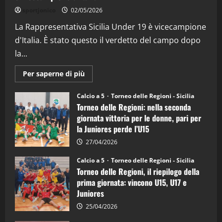
“SportEmpire” in Podcast: 26^ Puntata
sportjonico
02/05/2026
(Martedi 07 Aprile 2026)
La Rappresentativa Sicilia Under 19 è vicecampione
08/04/2026
5
d'Italia. È stato questo il verdetto del campo dopo
la...
Maggiori
Per saperne di più
informazioni
su
Torneo
Calcio a 5
Torneo delle Regioni - Sicilia
delle
Torneo delle Regioni: nella seconda
Regioni
di
giornata vittoria per le donne, pari per
calcio
la Juniores perde l’U15
a
5:
la
27/04/2026
Sicilia
Juniores
Calcio a 5
Torneo delle Regioni - Sicilia
è
Torneo delle Regioni, il riepilogo della
vicecampione
d’Italia
prima giornata: vincono U15, U17 e
Juniores
25/04/2026