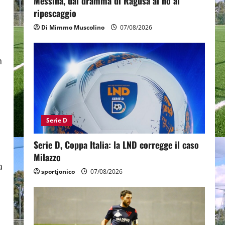
Messina, dal dramma di Ragusa al no al
ripescaggio
Di Mimmo Muscolino
07/08/2026
n
Serie D
Serie D, Coppa Italia: la LND corregge il caso
Milazzo
a
sportjonico
07/08/2026