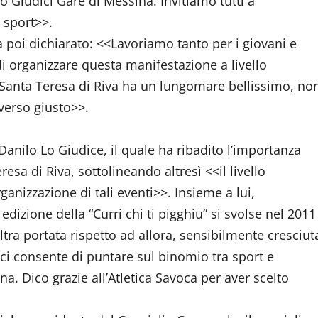
o Giudici Gare di Messina. Invitiamo tutti a
 sport>>.
a poi dichiarato: <<Lavoriamo tanto per i giovani e
 di organizzare questa manifestazione a livello
”. Santa Teresa di Riva ha un lungomare bellissimo, no
verso giusto>>.
 Danilo Lo Giudice, il quale ha ribadito l’importanza
sa di Riva, sottolineando altresì <<il livello
ganizzazione di tali eventi>>. Insieme a lui,
edizione della “Curri chi ti pigghiu” si svolse nel 2011
tra portata rispetto ad allora, sensibilmente cresciut
 ci consente di puntare sul binomio tra sport e
na. Dico grazie all’Atletica Savoca per aver scelto