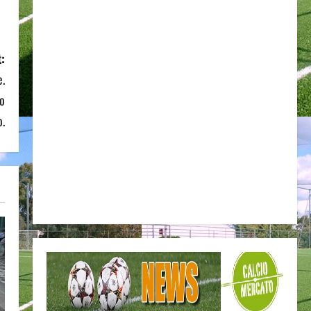
:
e.
no
o.