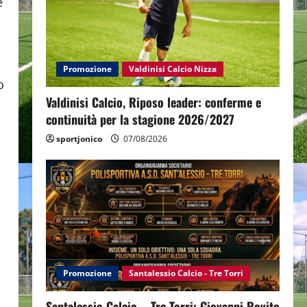
e
Promozione
Valdinisi Calcio Nizza
o
Valdinisi Calcio, Riposo leader: conferme e
continuità per la stagione 2026/2027
sportjonico
07/08/2026
Promozione
Santalessio Calcio - Tre Torri
Santalessio Calcio – Tre Torri: Giovanni Rovito