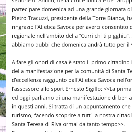
sezione di Antillo, della Croce Ionica e del Grupp
partecipare domenica ad una grande giornata di
Pietro Tracuzzi, presidente della Torre Bianca, h
ringrazio l’Atletica Savoca per averci consentito
regionale nell’ambito della “Curri chi ti pigghiu
abbiamo dubbi che domenica andrà tutto per il 
A fare gli onori di casa è stato il primo cittadino
della manifestazione per la comunità di Santa Tere
d’eccellenza raggiunto dall’Atletica Savoca nell’or
l’assessore allo sport Ernesto Sigillo: <<La prima 
ed oggi parliamo di una manifestazione di ben al
in questi anni. Si tratta di un appuntamento che
turismo, facendo scoprire a tutti la nostra cittadi
Santa Teresa di Riva ormai da tanto tempo>>.