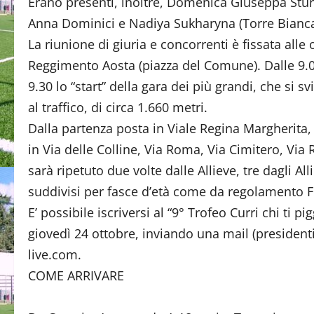
Erano presenti, inoltre, Domenica Giuseppa Sturi
Anna Dominici e Nadiya Sukharyna (Torre Bianca),
La riunione di giuria e concorrenti è fissata all
Reggimento Aosta (piazza del Comune). Dalle 9.00
9.30 lo “start” della gara dei più grandi, che si
al traffico, di circa 1.660 metri.
Dalla partenza posta in Viale Regina Margherita
in Via delle Colline, Via Roma, Via Cimitero, Via 
sarà ripetuto due volte dalle Allieve, tre dagli Al
suddivisi per fasce d’età come da regolamento F
E’ possibile iscriversi al “9° Trofeo Curri chi ti p
giovedì 24 ottobre, inviando una mail (presidenti d
live.com.
COME ARRIVARE