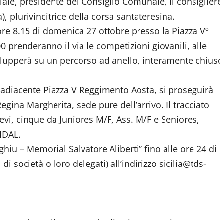
ale, presidente del Consiglio Comunale, il consiglier
 plurivincitrice della corsa santateresina.
e ore 8.15 di domenica 27 ottobre presso la Piazza Vº
 prenderanno il via le competizioni giovanili, alle
 svilupperà su un percorso ad anello, interamente chius
, adiacente Piazza V Reggimento Aosta, si proseguirà
Regina Margherita, sede pure dell’arrivo. Il tracciato
lievi, cinque da Juniores M/F, Ass. M/F e Seniores,
IDAL.
igghiu – Memorial Salvatore Aliberti” fino alle ore 24 di
i società o loro delegati) all’indirizzo sicilia@tds-