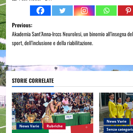
P
Previous:
Akademia Sant’Anna-Irccs Neurolesi, un binomio all’insegna del
o
sport, dell’inclusione e della riabilitazione.
s
t
n
STORIE CORRELATE
a
v
i
News Varie
g
News Varie
Rubriche
Senza categori