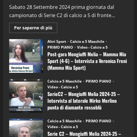
“SportEmpire” in Podcast: 29^ Puntata
(Martedi 28 Aprile 2026)
Sabato 28 Settembre 2024 prima giornata dal
campionato di Serie C2 di calcio a 5 di fronte...
28/04/2026
2
Maggiori
Per saperne di più
informazioni
"SportEmpire" in Podcast
su
“SportEmpire” in Podcast: 28^ Puntata
Post-
Altri Sport
Calcio a 5 Maschile
gara
(Martedi 21 Aprile 2026)
PRIMO PIANO
Video - Calcio a 5
Mongiuffi
Melia
Post-gara Mongiuffi Melia – Mamma Mia
21/04/2026
–
3
Sport (4-6) – Intervista a Veronica Freni
Mamma
Mia
(Mamma Mia Sport)
Sport
"SportEmpire" in Podcast
Sport News
(4-
30/09/2024
6)
“SportEmpire” in Podcast: 27^ Puntata
Calcio a 5 Maschile
PRIMO PIANO
–
(Martedi 14 Aprile 2026)
Video - Calcio a 5
Intervista
a
SerieC2 – Mongiuffi Melia 2024-25 –
15/04/2026
mister
4
Intervista al laterale Mirko Merlino
Arturo
Carciotto
punta di diamante rossoblù
(Mongiuffi
Melia)
"SportEmpire" in Podcast
26/09/2024
“SportEmpire” in Podcast: 26^ Puntata
Calcio a 5 Maschile
PRIMO PIANO
(Martedi 07 Aprile 2026)
Video - Calcio a 5
Serie C2 – Mongiuffi Melia 2024-25 –
08/04/2026