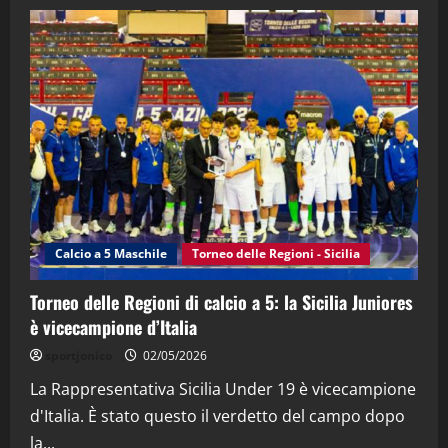
28/04/2026
2
"SportEmpire" in Podcast
“SportEmpire” in Podcast: 28^ Puntata
(Martedi 21 Aprile 2026)
21/04/2026
3
"SportEmpire" in Podcast
Sport News
“SportEmpire” in Podcast: 27^ Puntata
(Martedi 14 Aprile 2026)
Calcio a 5 Maschile
Torneo delle Regioni - Sicilia
15/04/2026
4
Torneo delle Regioni di calcio a 5: la Sicilia Juniores
è vicecampione d’Italia
"SportEmpire" in Podcast
“SportEmpire” in Podcast: 26^ Puntata
sportjonico
02/05/2026
(Martedi 07 Aprile 2026)
La Rappresentativa Sicilia Under 19 è vicecampione
08/04/2026
5
d'Italia. È stato questo il verdetto del campo dopo
la...