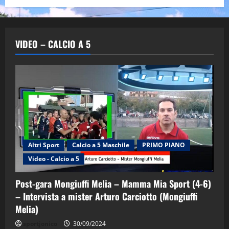
VIDEO – CALCIO A 5
Altri Sport
Calcio a 5 Maschile
PRIMO PIANO
Video - Calcio a 5
Post-gara Mongiuffi Melia – Mamma Mia Sport (4-6)
– Intervista a mister Arturo Carciotto (Mongiuffi
Melia)
"SportEmpire" in Podcast
Sport News
sportjonico
30/09/2024