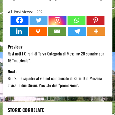
Post Views:
292
P
Previous:
o
Resi noti i Gironi di Terza Categoria di Messina: 20 squadre con
16 “matricole”.
s
Next:
t
Ben 25 le squadre al via nel campionato di Serie D di Messina
n
divise in due Gironi. Previste due “promozioni”.
a
v
STORIE CORRELATE