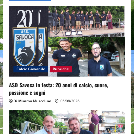
i
g
a
t
i
o
Calcio Giovanile
Rubriche
n
ASD Savoca in festa: 20 anni di calcio, cuore,
passione e sogni
Di Mimmo Muscolino
05/08/2026