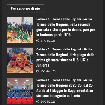
Maggiori
Per saperne di più
informazioni
su
Torneo
Calcio a 5
Torneo delle Regioni - Sicilia
delle
Torneo delle Regioni: nella seconda
Regioni
di
giornata vittoria per le donne, pari per
calcio
la Juniores perde l’U15
a
5:
la
27/04/2026
Sicilia
Juniores
Calcio a 5
Torneo delle Regioni - Sicilia
è
Torneo delle Regioni, il riepilogo della
vicecampione
d’Italia
prima giornata: vincono U15, U17 e
Juniores
25/04/2026
Calcio a 5
Torneo delle Regioni - Sicilia
Torneo delle Regioni 2026 C5: dal 25
Aprile al 1 Maggio le Rappresentative
siciliane impegnate nel Lazio
24/04/2026