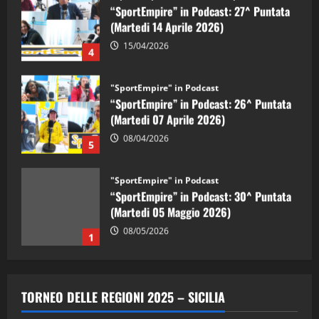
“SportEmpire” in Podcast: 27^ Puntata
(Martedi 14 Aprile 2026)
15/04/2026
4
"SportEmpire" in Podcast
“SportEmpire” in Podcast: 26^ Puntata
(Martedi 07 Aprile 2026)
08/04/2026
5
"SportEmpire" in Podcast
“SportEmpire” in Podcast: 30^ Puntata
(Martedi 05 Maggio 2026)
08/05/2026
1
"SportEmpire" in Podcast
Sport News
“SportEmpire” in Podcast: 29^ Puntata
TORNEO DELLE REGIONI 2025 – SICILIA
(Martedi 28 Aprile 2026)