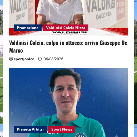
Promozione
Valdinisi Calcio Nizza
Valdinisi Calcio, colpo in attacco: arriva Giuseppe De
Marco
sportjonico
06/08/2026
Pianeta Arbitri
Sport News