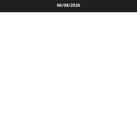
Salta
06/08/2026
al
contenuto