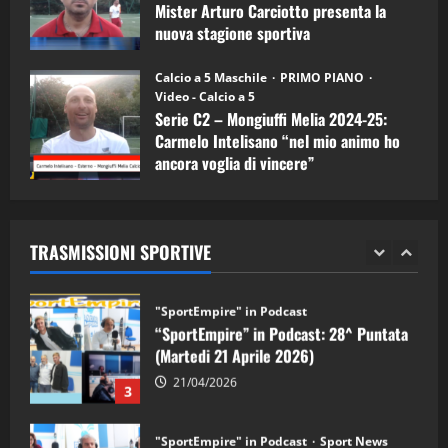
5
Mister Arturo Carciotto presenta la
nuova stagione sportiva
"SportEmpire" in Podcast
11/09/2024
“SportEmpire” in Podcast: 30^ Puntata
Calcio a 5 Maschile
PRIMO PIANO
(Martedi 05 Maggio 2026)
Video - Calcio a 5
Serie C2 – Mongiuffi Melia 2024-25:
08/05/2026
1
Carmelo Intelisano “nel mio animo ho
ancora voglia di vincere”
"SportEmpire" in Podcast
Sport News
05/09/2024
“SportEmpire” in Podcast: 29^ Puntata
(Martedi 28 Aprile 2026)
TRASMISSIONI SPORTIVE
28/04/2026
2
"SportEmpire" in Podcast
“SportEmpire” in Podcast: 28^ Puntata
(Martedi 21 Aprile 2026)
21/04/2026
3
"SportEmpire" in Podcast
Sport News