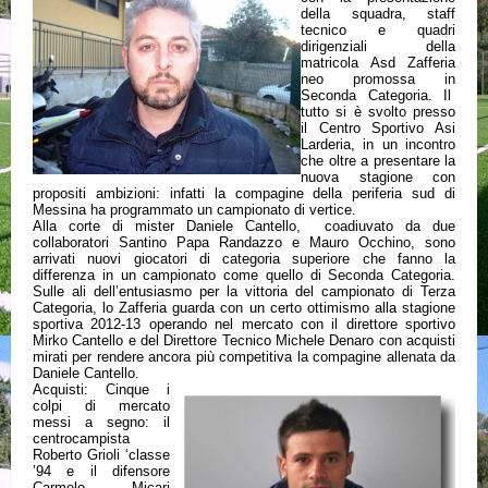
della squadra, staff
tecnico e quadri
dirigenziali della
matricola Asd Zafferia
neo promossa in
Seconda Categoria. Il
tutto si è svolto presso
il Centro Sportivo Asi
Larderia, in un incontro
che oltre a presentare la
nuova stagione con
propositi ambizioni: infatti la compagine della periferia sud di
Messina ha programmato un campionato di vertice.
Alla corte di mister Daniele Cantello, coadiuvato da due
collaboratori Santino Papa Randazzo e Mauro Occhino, sono
arrivati nuovi giocatori di categoria superiore che fanno la
differenza in un campionato come quello di Seconda Categoria.
Sulle ali dell’entusiasmo per la vittoria del campionato di Terza
Categoria, lo Zafferia guarda con un certo ottimismo alla stagione
sportiva 2012-13 operando nel mercato con il direttore sportivo
Mirko Cantello e del Direttore Tecnico Michele Denaro con acquisti
mirati per rendere ancora più competitiva la compagine allenata da
Daniele Cantello.
Acquisti: Cinque i
colpi di mercato
messi a segno: il
centrocampista
Roberto Grioli ‘classe
’94 e il difensore
Carmelo Micari