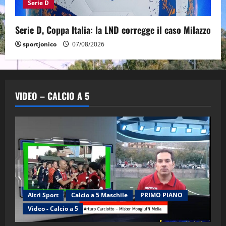
Serie D
Serie D, Coppa Italia: la LND corregge il caso Milazzo
sportjonico
07/08/2026
VIDEO – CALCIO A 5
Altri Sport
Calcio a 5 Maschile
PRIMO PIANO
Video - Calcio a 5