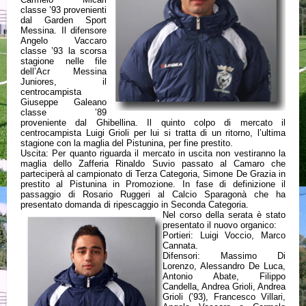
classe ’93 provenienti
dal Garden Sport
Messina. Il difensore
Angelo Vaccaro
classe ’93 la scorsa
stagione nelle file
dell’Acr Messina
Juniores, il
centrocampista
Giuseppe Galeano
classe ’89
proveniente dal Ghibellina. Il quinto colpo di mercato il
centrocampista Luigi Grioli per lui si tratta di un ritorno, l’ultima
stagione con la maglia del Pistunina, per fine prestito.
Uscita: Per quanto riguarda il mercato in uscita non vestiranno la
maglia dello Zafferia Rinaldo Suvio passato al Camaro che
parteciperà al campionato di Terza Categoria, Simone De Grazia in
prestito al Pistunina in Promozione. In fase di definizione il
passaggio di Rosario Ruggeri al Calcio Sparagonà che ha
presentato domanda di ripescaggio in Seconda Categoria.
Nel corso della serata è stato
presentato il nuovo organico:
Portieri: Luigi Voccio, Marco
Cannata.
Difensori: Massimo Di
Lorenzo, Alessandro De Luca,
Antonio Abate, Filippo
Candella, Andrea Grioli, Andrea
Grioli (’93), Francesco Villari,