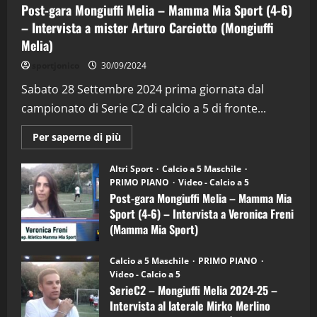
Post-gara Mongiuffi Melia – Mamma Mia Sport (4-6)
– Intervista a mister Arturo Carciotto (Mongiuffi
Melia)
"SportEmpire" in Podcast
Sport News
sportjonico
30/09/2024
“SportEmpire” in Podcast: 29^ Puntata
(Martedi 28 Aprile 2026)
Sabato 28 Settembre 2024 prima giornata dal
campionato di Serie C2 di calcio a 5 di fronte...
28/04/2026
2
Maggiori
Per saperne di più
informazioni
"SportEmpire" in Podcast
su
“SportEmpire” in Podcast: 28^ Puntata
Post-
Altri Sport
Calcio a 5 Maschile
gara
(Martedi 21 Aprile 2026)
PRIMO PIANO
Video - Calcio a 5
Mongiuffi
Melia
Post-gara Mongiuffi Melia – Mamma Mia
21/04/2026
–
3
Sport (4-6) – Intervista a Veronica Freni
Mamma
Mia
(Mamma Mia Sport)
Sport
"SportEmpire" in Podcast
Sport News
(4-
30/09/2024
6)
“SportEmpire” in Podcast: 27^ Puntata
Calcio a 5 Maschile
PRIMO PIANO
–
(Martedi 14 Aprile 2026)
Video - Calcio a 5
Intervista
a
SerieC2 – Mongiuffi Melia 2024-25 –
15/04/2026
mister
4
Intervista al laterale Mirko Merlino
Arturo
Carciotto