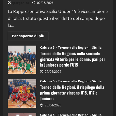
“SportEmpire” in Podcast: 26^ Puntata
sportjonico
02/05/2026
(Martedi 07 Aprile 2026)
La Rappresentativa Sicilia Under 19 è vicecampione
08/04/2026
5
d'Italia. È stato questo il verdetto del campo dopo
la...
Maggiori
Per saperne di più
informazioni
su
Torneo
Calcio a 5
Torneo delle Regioni - Sicilia
delle
Torneo delle Regioni: nella seconda
Regioni
di
giornata vittoria per le donne, pari per
calcio
la Juniores perde l’U15
a
5:
la
27/04/2026
Sicilia
Juniores
Calcio a 5
Torneo delle Regioni - Sicilia
è
Torneo delle Regioni, il riepilogo della
vicecampione
d’Italia
prima giornata: vincono U15, U17 e
Juniores
25/04/2026
Calcio a 5
Torneo delle Regioni - Sicilia