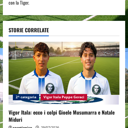
n
con la Tiger.
a
v
STORIE CORRELATE
i
g
a
t
i
2^ categoria
Vigor Itala Peppe Geraci
o
n
Vigor Itala: ecco i colpi Gioele Musumarra e Natale
Miduri
sportjonico
29/07/2026