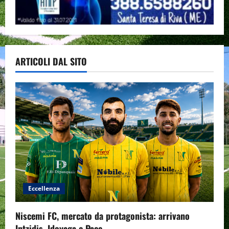
ARTICOLI DAL SITO
Eccellenza
Niscemi FC, mercato da protagonista: arrivano
Intzidis, Idoyaga e Pace