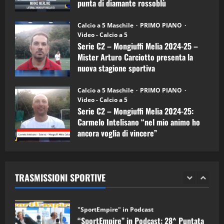
punta di diamante rossoblù
(Mongiuffi
Melia)
"SportEmpire" in Podcast
26/09/2024
“SportEmpire” in Podcast: 26^ Puntata
Calcio a 5 Maschile
PRIMO PIANO
(Martedi 07 Aprile 2026)
Video - Calcio a 5
Serie C2 – Mongiuffi Melia 2024-25 –
08/04/2026
5
Mister Arturo Carciotto presenta la
nuova stagione sportiva
"SportEmpire" in Podcast
11/09/2024
“SportEmpire” in Podcast: 30^ Puntata
Calcio a 5 Maschile
PRIMO PIANO
(Martedi 05 Maggio 2026)
Video - Calcio a 5
Serie C2 – Mongiuffi Melia 2024-25:
08/05/2026
1
Carmelo Intelisano “nel mio animo ho
ancora voglia di vincere”
"SportEmpire" in Podcast
Sport News
05/09/2024
“SportEmpire” in Podcast: 29^ Puntata
(Martedi 28 Aprile 2026)
TRASMISSIONI SPORTIVE
28/04/2026
2
"SportEmpire" in Podcast
“SportEmpire” in Podcast: 28^ Puntata