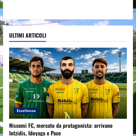
ULTIMI ARTICOLI
Eccellenza
Niscemi FC, mercato da protagonista: arrivano
Intzidis, Idoyaga e Pace