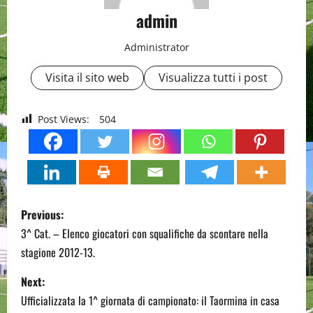
admin
Administrator
Visita il sito web
Visualizza tutti i post
Post Views:
504
P
Previous:
o
3^ Cat. – Elenco giocatori con squalifiche da scontare nella
stagione 2012-13.
s
Next:
t
Ufficializzata la 1^ giornata di campionato: il Taormina in casa