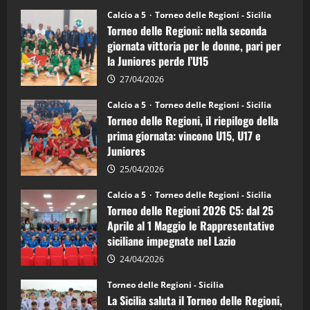
su
Torneo
Calcio a 5
Torneo delle Regioni - Sicilia
delle
Torneo delle Regioni: nella seconda
Regioni
di
giornata vittoria per le donne, pari per
calcio
la Juniores perde l’U15
a
5:
la
27/04/2026
Sicilia
Juniores
Calcio a 5
Torneo delle Regioni - Sicilia
è
Torneo delle Regioni, il riepilogo della
vicecampione
d’Italia
prima giornata: vincono U15, U17 e
Juniores
25/04/2026
Calcio a 5
Torneo delle Regioni - Sicilia
Torneo delle Regioni 2026 C5: dal 25
Aprile al 1 Maggio le Rappresentative
siciliane impegnate nel Lazio
24/04/2026
Torneo delle Regioni - Sicilia
La Sicilia saluta il Torneo delle Regioni,