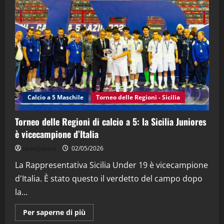
"SportEmpire" in Podcast
“SportEmpire” in Podcast: 28^ Puntata
(Martedi 21 Aprile 2026)
21/04/2026
3
"SportEmpire" in Podcast
Sport News
“SportEmpire” in Podcast: 27^ Puntata
(Martedi 14 Aprile 2026)
Calcio a 5 Maschile
Torneo delle Regioni - Sicilia
15/04/2026
4
Torneo delle Regioni di calcio a 5: la Sicilia Juniores
è vicecampione d’Italia
"SportEmpire" in Podcast
“SportEmpire” in Podcast: 26^ Puntata
sportjonico
02/05/2026
(Martedi 07 Aprile 2026)
La Rappresentativa Sicilia Under 19 è vicecampione
08/04/2026
5
d'Italia. È stato questo il verdetto del campo dopo
la...
Maggiori
Per saperne di più
informazioni