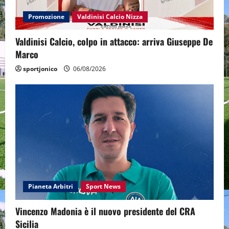
Promozione
Valdinisi Calcio Nizza
Valdinisi Calcio, colpo in attacco: arriva Giuseppe De
Marco
sportjonico
06/08/2026
Pianeta Arbitri
Sport News
Vincenzo Madonia è il nuovo presidente del CRA
Sicilia