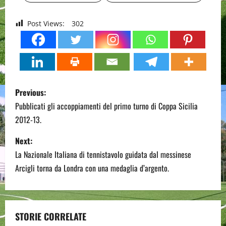
Post Views:
302
P
Previous:
o
Pubblicati gli accoppiamenti del primo turno di Coppa Sicilia
2012-13.
s
Next:
t
La Nazionale Italiana di tennistavolo guidata dal messinese
n
Arcigli torna da Londra con una medaglia d’argento.
a
v
STORIE CORRELATE