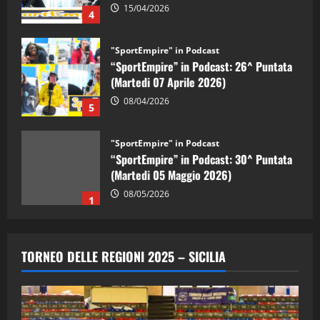
15/04/2026
4
"SportEmpire" in Podcast
“SportEmpire” in Podcast: 26^ Puntata
(Martedi 07 Aprile 2026)
08/04/2026
5
"SportEmpire" in Podcast
“SportEmpire” in Podcast: 30^ Puntata
(Martedi 05 Maggio 2026)
08/05/2026
1
"SportEmpire" in Podcast
Sport News
“SportEmpire” in Podcast: 29^ Puntata
TORNEO DELLE REGIONI 2025 – SICILIA
(Martedi 28 Aprile 2026)
28/04/2026
2