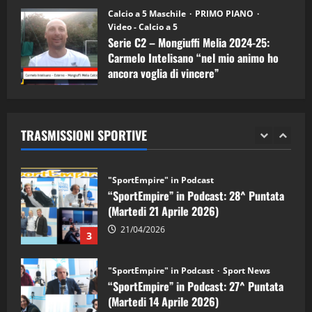
11/09/2024
“SportEmpire” in Podcast: 30^ Puntata
Calcio a 5 Maschile
PRIMO PIANO
(Martedi 05 Maggio 2026)
Video - Calcio a 5
Serie C2 – Mongiuffi Melia 2024-25:
08/05/2026
1
Carmelo Intelisano “nel mio animo ho
ancora voglia di vincere”
"SportEmpire" in Podcast
Sport News
05/09/2024
“SportEmpire” in Podcast: 29^ Puntata
(Martedi 28 Aprile 2026)
TRASMISSIONI SPORTIVE
28/04/2026
2
"SportEmpire" in Podcast
“SportEmpire” in Podcast: 28^ Puntata
(Martedi 21 Aprile 2026)
21/04/2026
3
"SportEmpire" in Podcast
Sport News
“SportEmpire” in Podcast: 27^ Puntata
(Martedi 14 Aprile 2026)