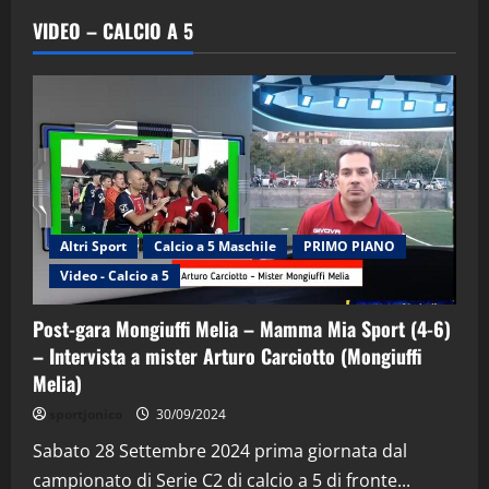
VIDEO – CALCIO A 5
Altri Sport
Calcio a 5 Maschile
PRIMO PIANO
Video - Calcio a 5
Post-gara Mongiuffi Melia – Mamma Mia Sport (4-6)
– Intervista a mister Arturo Carciotto (Mongiuffi
Melia)
"SportEmpire" in Podcast
Sport News
sportjonico
30/09/2024
“SportEmpire” in Podcast: 29^ Puntata
(Martedi 28 Aprile 2026)
Sabato 28 Settembre 2024 prima giornata dal
campionato di Serie C2 di calcio a 5 di fronte...
28/04/2026