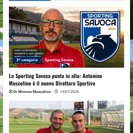
i
g
a
t
i
3^ categoria
Sporting Savoca
o
Lo Sporting Savoca punta in alto: Antonino
n
Muscolino è il nuovo Direttore Sportivo
Di Mimmo Muscolino
14/07/2026