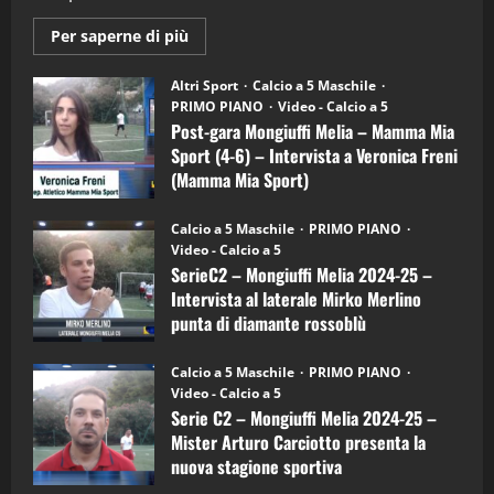
2
Maggiori
Per saperne di più
informazioni
"SportEmpire" in Podcast
su
“SportEmpire” in Podcast: 28^ Puntata
Post-
Altri Sport
Calcio a 5 Maschile
gara
(Martedi 21 Aprile 2026)
PRIMO PIANO
Video - Calcio a 5
Mongiuffi
Melia
Post-gara Mongiuffi Melia – Mamma Mia
21/04/2026
–
3
Sport (4-6) – Intervista a Veronica Freni
Mamma
Mia
(Mamma Mia Sport)
Sport
"SportEmpire" in Podcast
Sport News
(4-
30/09/2024
6)
“SportEmpire” in Podcast: 27^ Puntata
Calcio a 5 Maschile
PRIMO PIANO
–
(Martedi 14 Aprile 2026)
Video - Calcio a 5
Intervista
a
SerieC2 – Mongiuffi Melia 2024-25 –
15/04/2026
mister
4
Intervista al laterale Mirko Merlino
Arturo
Carciotto
punta di diamante rossoblù
(Mongiuffi
Melia)
"SportEmpire" in Podcast
26/09/2024
“SportEmpire” in Podcast: 26^ Puntata
Calcio a 5 Maschile
PRIMO PIANO
(Martedi 07 Aprile 2026)
Video - Calcio a 5
Serie C2 – Mongiuffi Melia 2024-25 –
08/04/2026
5
Mister Arturo Carciotto presenta la
nuova stagione sportiva
"SportEmpire" in Podcast