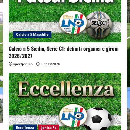
Calcio a 5 Maschile
Calcio a 5 Sicilia, Serie C1: definiti organici e gironi
2026/2027
sportjonico
05/08/2026
Eccellenza
Jonica Fc