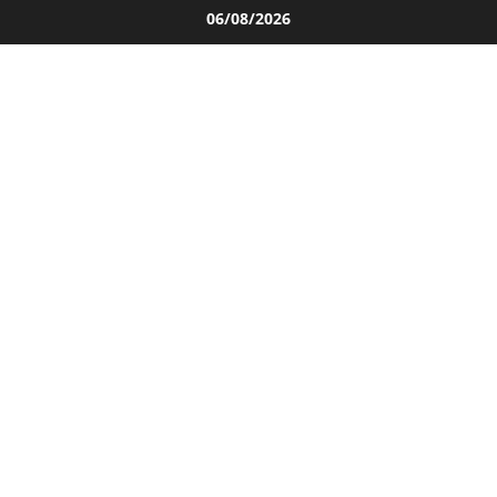
Salta
06/08/2026
al
contenuto