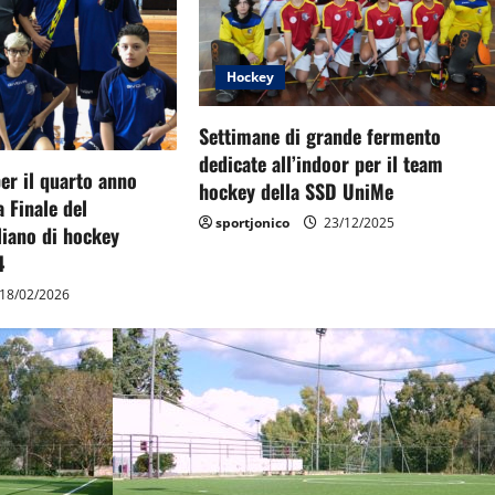
Hockey
Settimane di grande fermento
dedicate all’indoor per il team
er il quarto anno
hockey della SSD UniMe
a Finale del
sportjonico
23/12/2025
liano di hockey
4
18/02/2026