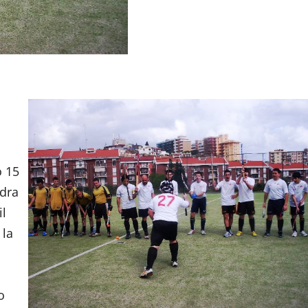
o 15
adra
il
 la
no