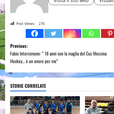
Visita il sito web
Visuali
Post Views:
276
P
Previous:
Fabio Intersimone: ” 18 anni con la maglia del Cus Messina
o
Hockey… è un onore per me”
s
t
STORIE CORRELATE
n
a
v