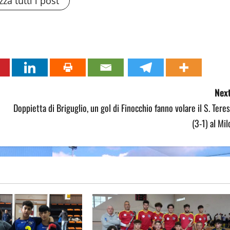
zza tutti i post
Next
Doppietta di Briguglio, un gol di Finocchio fanno volare il S. Tere
(3-1) al Mil