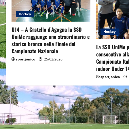
i
Hockey
g
U14 – A Castello d’Agogna la SSD
a
Hockey
UniMe raggiunge uno straordinario e
t
storico bronzo nella Finale del
La SSD UniMe p
Campionato Nazionale
consecutivo all
i
sportjonico
25/02/2026
Campionato Ita
o
indoor Under 1
sportjonico
n