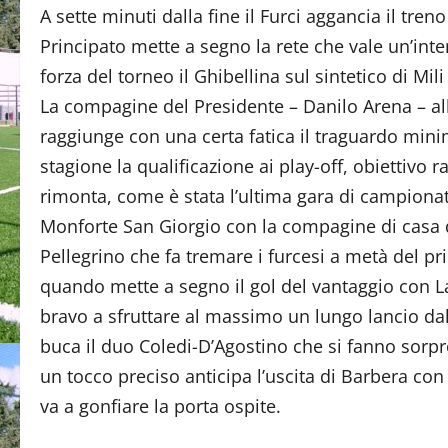
A sette minuti dalla fine il Furci aggancia il tren
Principato mette a segno la rete che vale un’inte
forza del torneo il Ghibellina sul sintetico di Mil
La compagine del Presidente – Danilo Arena – all
raggiunge con una certa fatica il traguardo mini
stagione la qualificazione ai play-off, obiettivo r
rimonta, come è stata l’ultima gara di campionat
Monforte San Giorgio con la compagine di casa 
Pellegrino che fa tremare i furcesi a metà del 
quando mette a segno il gol del vantaggio con 
bravo a sfruttare al massimo un lungo lancio dal
buca il duo Coledi-D’Agostino che si fanno sorp
un tocco preciso anticipa l’uscita di Barbera con
va a gonfiare la porta ospite.