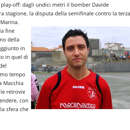
o play-off: dagli undici metri il bomber Davide
ra stagione, la disputa della semifinale contro la terz
i Marina.
a fine
mo della
aggiunto in
o in quel di
del
primo tempo
La Macchia
le retrovie
rendere, con
 la sfera che