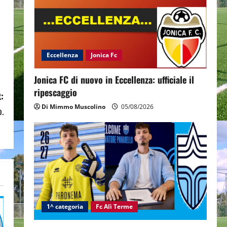
Eccellenza
Jonica Fc
Jonica FC di nuovo in Eccellenza: ufficiale il
ripescaggio
:
Di Mimmo Muscolino
05/08/2026
o.
1^ categoria
Fc Alì Terme