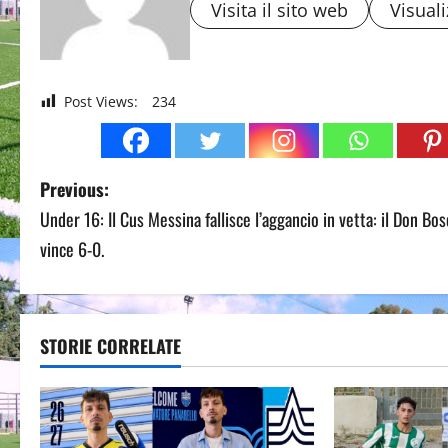
Visita il sito web
Visuali
Post Views:
234
P
Previous:
Under 16: Il Cus Messina fallisce l’aggancio in vetta: il Don Bo
o
vince 6-0.
s
t
STORIE CORRELATE
n
a
v