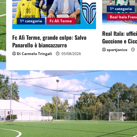
i
1^ categoria
Real Itala Fra
g
1^ categoria
Fc Alì Terme
Real Itala: uffi
a
Fc Alì Terme, grande colpo: Salvo
Guccione e Cicc
Panarello è biancazzurro
t
sportjonico
Di Carmelo Tringali
05/08/2026
i
o
n