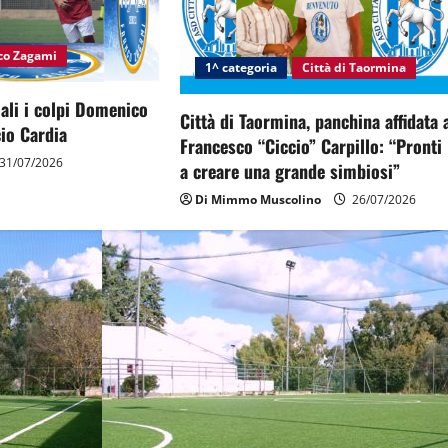
nco Zagami
1^ categoria
Città di Taormina
ciali i colpi Domenico
Città di Taormina, panchina affidata 
io Cardia
Francesco “Ciccio” Carpillo: “Pronti
31/07/2026
a creare una grande simbiosi”
Di Mimmo Muscolino
26/07/2026