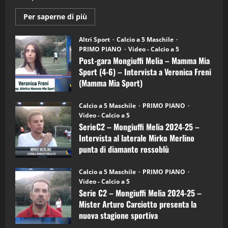
2
Maggiori
Per saperne di più
informazioni
"SportEmpire" in Podcast
su
“SportEmpire” in Podcast: 28^ Puntata
Post-
Altri Sport
Calcio a 5 Maschile
gara
(Martedi 21 Aprile 2026)
PRIMO PIANO
Video - Calcio a 5
Mongiuffi
Melia
Post-gara Mongiuffi Melia – Mamma Mia
21/04/2026
–
3
Sport (4-6) – Intervista a Veronica Freni
Mamma
Mia
(Mamma Mia Sport)
Sport
"SportEmpire" in Podcast
Sport News
(4-
30/09/2024
6)
“SportEmpire” in Podcast: 27^ Puntata
Calcio a 5 Maschile
PRIMO PIANO
–
(Martedi 14 Aprile 2026)
Video - Calcio a 5
Intervista
a
SerieC2 – Mongiuffi Melia 2024-25 –
15/04/2026
mister
4
Intervista al laterale Mirko Merlino
Arturo
Carciotto
punta di diamante rossoblù
(Mongiuffi
Melia)
"SportEmpire" in Podcast
26/09/2024
“SportEmpire” in Podcast: 26^ Puntata
Calcio a 5 Maschile
PRIMO PIANO
(Martedi 07 Aprile 2026)
Video - Calcio a 5
Serie C2 – Mongiuffi Melia 2024-25 –
08/04/2026
5
Mister Arturo Carciotto presenta la
nuova stagione sportiva
"SportEmpire" in Podcast