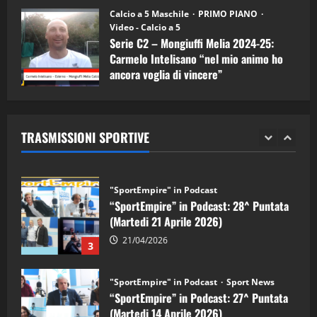
11/09/2024
“SportEmpire” in Podcast: 30^ Puntata
Calcio a 5 Maschile
PRIMO PIANO
(Martedi 05 Maggio 2026)
Video - Calcio a 5
Serie C2 – Mongiuffi Melia 2024-25:
08/05/2026
1
Carmelo Intelisano “nel mio animo ho
ancora voglia di vincere”
"SportEmpire" in Podcast
Sport News
05/09/2024
“SportEmpire” in Podcast: 29^ Puntata
(Martedi 28 Aprile 2026)
TRASMISSIONI SPORTIVE
28/04/2026
2
"SportEmpire" in Podcast
“SportEmpire” in Podcast: 28^ Puntata
(Martedi 21 Aprile 2026)
21/04/2026
3
"SportEmpire" in Podcast
Sport News
“SportEmpire” in Podcast: 27^ Puntata
(Martedi 14 Aprile 2026)