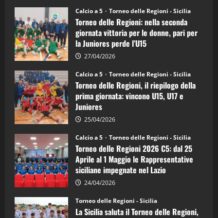
su
Torneo
Calcio a 5
Torneo delle Regioni - Sicilia
delle
Torneo delle Regioni: nella seconda
Regioni
di
giornata vittoria per le donne, pari per
calcio
la Juniores perde l’U15
a
5:
la
27/04/2026
Sicilia
Juniores
Calcio a 5
Torneo delle Regioni - Sicilia
è
Torneo delle Regioni, il riepilogo della
vicecampione
d’Italia
prima giornata: vincono U15, U17 e
Juniores
25/04/2026
Calcio a 5
Torneo delle Regioni - Sicilia
Torneo delle Regioni 2026 C5: dal 25
Aprile al 1 Maggio le Rappresentative
siciliane impegnate nel Lazio
24/04/2026
Torneo delle Regioni - Sicilia
La Sicilia saluta il Torneo delle Regioni,