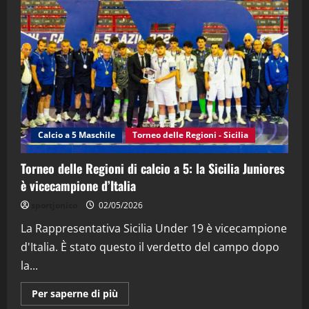
"SportEmpire" in Podcast
“SportEmpire” in Podcast: 28^ Puntata
(Martedi 21 Aprile 2026)
21/04/2026
3
"SportEmpire" in Podcast
Sport News
“SportEmpire” in Podcast: 27^ Puntata
(Martedi 14 Aprile 2026)
Calcio a 5 Maschile
Torneo delle Regioni - Sicilia
15/04/2026
4
Torneo delle Regioni di calcio a 5: la Sicilia Juniores
è vicecampione d’Italia
"SportEmpire" in Podcast
“SportEmpire” in Podcast: 26^ Puntata
sportjonico
02/05/2026
(Martedi 07 Aprile 2026)
La Rappresentativa Sicilia Under 19 è vicecampione
08/04/2026
5
d'Italia. È stato questo il verdetto del campo dopo
la...
Maggiori
Per saperne di più
informazioni