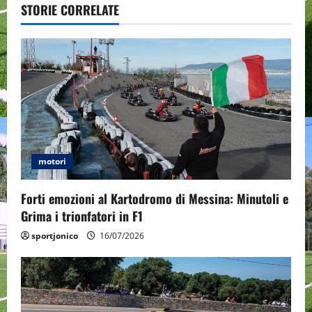
v
STORIE CORRELATE
i
g
a
t
i
motori
o
Forti emozioni al Kartodromo di Messina: Minutoli e
n
Grima i trionfatori in F1
sportjonico
16/07/2026