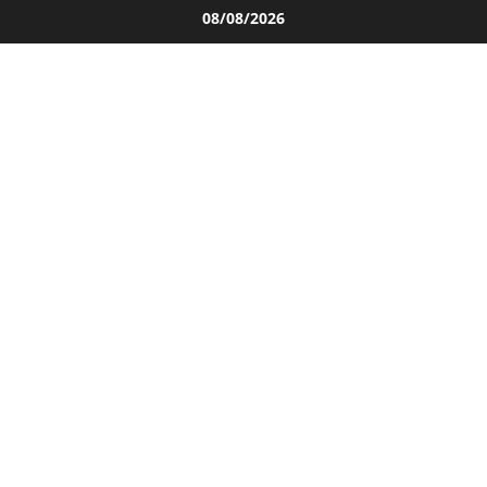
Salta
08/08/2026
al
contenuto