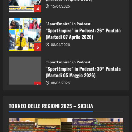
15/04/2026
4
"SportEmpire" in Podcast
“SportEmpire” in Podcast: 26^ Puntata
(Martedi 07 Aprile 2026)
08/04/2026
5
"SportEmpire" in Podcast
“SportEmpire” in Podcast: 30^ Puntata
(Martedi 05 Maggio 2026)
08/05/2026
1
"SportEmpire" in Podcast
Sport News
“SportEmpire” in Podcast: 29^ Puntata
TORNEO DELLE REGIONI 2025 – SICILIA
(Martedi 28 Aprile 2026)
28/04/2026
2