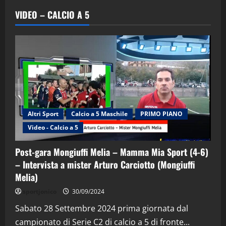
VIDEO – CALCIO A 5
Altri Sport
Calcio a 5 Maschile
PRIMO PIANO
Video - Calcio a 5
Post-gara Mongiuffi Melia – Mamma Mia Sport (4-6)
– Intervista a mister Arturo Carciotto (Mongiuffi
Melia)
"SportEmpire" in Podcast
Sport News
sportjonico
30/09/2024
“SportEmpire” in Podcast: 29^ Puntata
(Martedi 28 Aprile 2026)
Sabato 28 Settembre 2024 prima giornata dal
campionato di Serie C2 di calcio a 5 di fronte...
28/04/2026