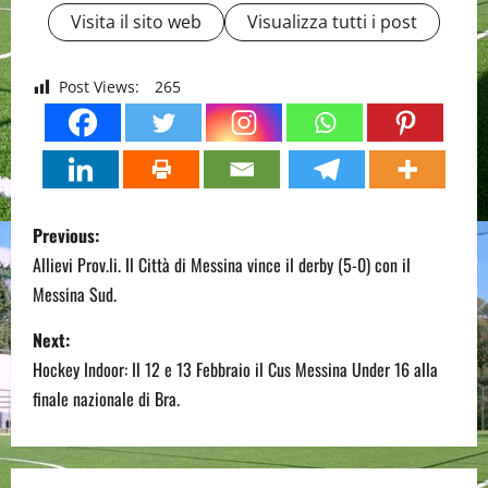
Visita il sito web
Visualizza tutti i post
Post Views:
265
P
Previous:
o
Allievi Prov.li. Il Città di Messina vince il derby (5-0) con il
Messina Sud.
s
Next:
t
Hockey Indoor: Il 12 e 13 Febbraio il Cus Messina Under 16 alla
n
finale nazionale di Bra.
a