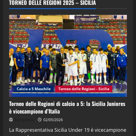
TORNEO DELLE REGIONI 2025 – SICILIA
(Martedi 28 Aprile 2026)
28/04/2026
2
"SportEmpire" in Podcast
“SportEmpire” in Podcast: 28^ Puntata
(Martedi 21 Aprile 2026)
21/04/2026
3
"SportEmpire" in Podcast
Sport News
“SportEmpire” in Podcast: 27^ Puntata
(Martedi 14 Aprile 2026)
Calcio a 5 Maschile
Torneo delle Regioni - Sicilia
15/04/2026
4
Torneo delle Regioni di calcio a 5: la Sicilia Juniores
è vicecampione d’Italia
"SportEmpire" in Podcast
“SportEmpire” in Podcast: 26^ Puntata
sportjonico
02/05/2026
(Martedi 07 Aprile 2026)
La Rappresentativa Sicilia Under 19 è vicecampione
08/04/2026
5