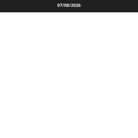
Salta
07/08/2026
al
contenuto