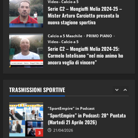
(Martedi 07 Aprile 2026)
Video - Calcio a 5
Serie C2 – Mongiuffi Melia 2024-25 –
08/04/2026
5
Mister Arturo Carciotto presenta la
nuova stagione sportiva
"SportEmpire" in Podcast
11/09/2024
“SportEmpire” in Podcast: 30^ Puntata
Calcio a 5 Maschile
PRIMO PIANO
(Martedi 05 Maggio 2026)
Video - Calcio a 5
Serie C2 – Mongiuffi Melia 2024-25:
08/05/2026
1
Carmelo Intelisano “nel mio animo ho
ancora voglia di vincere”
"SportEmpire" in Podcast
Sport News
05/09/2024
“SportEmpire” in Podcast: 29^ Puntata
(Martedi 28 Aprile 2026)
TRASMISSIONI SPORTIVE
28/04/2026
2
"SportEmpire" in Podcast
“SportEmpire” in Podcast: 28^ Puntata
(Martedi 21 Aprile 2026)
21/04/2026
3