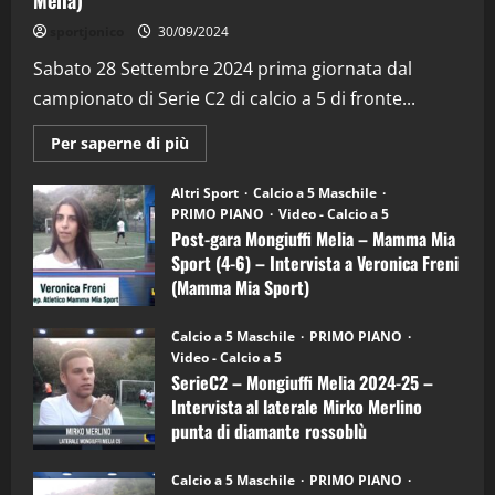
Melia)
"SportEmpire" in Podcast
Sport News
sportjonico
30/09/2024
“SportEmpire” in Podcast: 29^ Puntata
(Martedi 28 Aprile 2026)
Sabato 28 Settembre 2024 prima giornata dal
campionato di Serie C2 di calcio a 5 di fronte...
28/04/2026
2
Maggiori
Per saperne di più
informazioni
"SportEmpire" in Podcast
su
“SportEmpire” in Podcast: 28^ Puntata
Post-
Altri Sport
Calcio a 5 Maschile
gara
(Martedi 21 Aprile 2026)
PRIMO PIANO
Video - Calcio a 5
Mongiuffi
Melia
Post-gara Mongiuffi Melia – Mamma Mia
21/04/2026
–
3
Sport (4-6) – Intervista a Veronica Freni
Mamma
Mia
(Mamma Mia Sport)
Sport
"SportEmpire" in Podcast
Sport News
(4-
30/09/2024
6)
“SportEmpire” in Podcast: 27^ Puntata
Calcio a 5 Maschile
PRIMO PIANO
–
(Martedi 14 Aprile 2026)
Video - Calcio a 5
Intervista
a
SerieC2 – Mongiuffi Melia 2024-25 –
15/04/2026
mister
4
Intervista al laterale Mirko Merlino
Arturo
Carciotto
punta di diamante rossoblù
(Mongiuffi
Melia)
"SportEmpire" in Podcast
26/09/2024
“SportEmpire” in Podcast: 26^ Puntata
Calcio a 5 Maschile
PRIMO PIANO