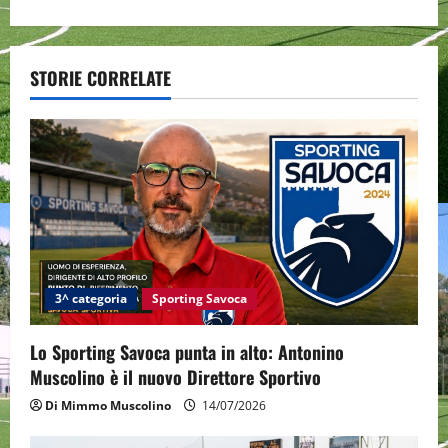
n
a
STORIE CORRELATE
v
i
g
a
t
i
3^ categoria
Sporting Savoca
o
Lo Sporting Savoca punta in alto: Antonino
Muscolino è il nuovo Direttore Sportivo
n
Di Mimmo Muscolino
14/07/2026