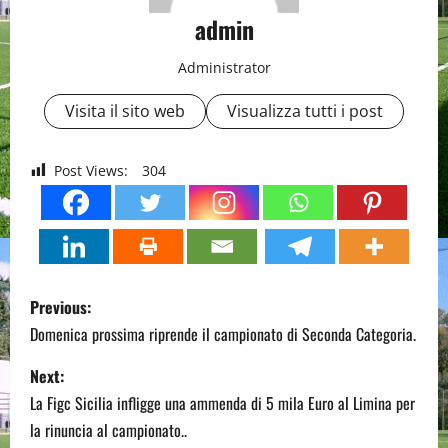
admin
Administrator
Visita il sito web
Visualizza tutti i post
Post Views:
304
P
Previous:
o
Domenica prossima riprende il campionato di Seconda Categoria.
s
Next:
La Figc Sicilia infligge una ammenda di 5 mila Euro al Limina per
t
la rinuncia al campionato..