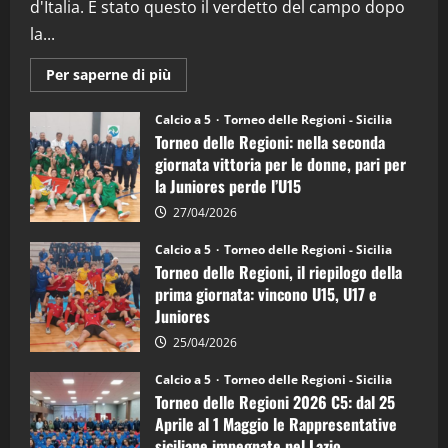
d'Italia. È stato questo il verdetto del campo dopo
la...
Maggiori
Per saperne di più
informazioni
su
Torneo
Calcio a 5
Torneo delle Regioni - Sicilia
delle
Torneo delle Regioni: nella seconda
Regioni
di
giornata vittoria per le donne, pari per
calcio
la Juniores perde l’U15
a
5:
la
27/04/2026
Sicilia
Juniores
Calcio a 5
Torneo delle Regioni - Sicilia
è
Torneo delle Regioni, il riepilogo della
vicecampione
d’Italia
prima giornata: vincono U15, U17 e
Juniores
25/04/2026
Calcio a 5
Torneo delle Regioni - Sicilia
Torneo delle Regioni 2026 C5: dal 25
Aprile al 1 Maggio le Rappresentative
siciliane impegnate nel Lazio