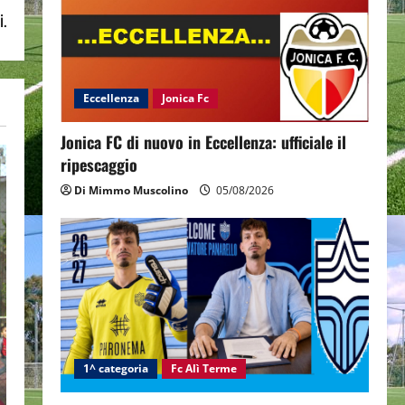
i.
Eccellenza
Jonica Fc
Jonica FC di nuovo in Eccellenza: ufficiale il
ripescaggio
Di Mimmo Muscolino
05/08/2026
1^ categoria
Fc Alì Terme