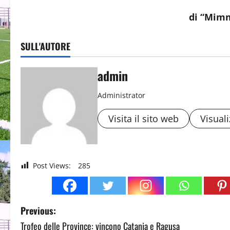
di “Mim
SULL'AUTORE
admin
Administrator
Visita il sito web
Visuali
Post Views:
285
P
Previous:
Trofeo delle Province: vincono Catania e Ragusa