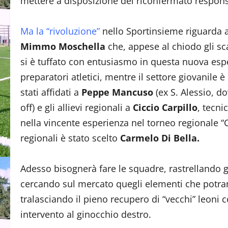
mettere a disposizione del riconfermato respon
Ma la “rivoluzione”
nello Sportinsieme riguarda a
Mimmo Moschella
che, appese al chiodo gli sca
si è tuffato con entusiasmo in questa nuova esp
preparatori atletici, mentre il settore giovanile
stati affidati a
Peppe Mancuso
(ex S. Alessio, d
off) e gli allievi regionali a
Ciccio Carpillo
, tecni
nella vincente esperienza nel torneo regionale
regionali è stato scelto
Carmelo Di Bella.
Adesso bisognerà fare le squadre, rastrellando gl
cercando sul mercato quegli elementi che potra
tralasciando il pieno recupero di “vecchi” leoni
intervento al ginocchio destro.