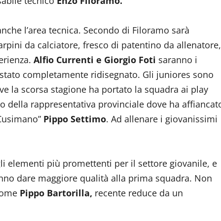
sabile tecnico
Enzo Filoramo.
nche l’area tecnica. Secondo di Filoramo sarà
rpini da calciatore, fresco di patentino da allenatore,
erienza.
Alfio Currenti e Giorgio Foti
saranno i
 è stato completamente ridisegnato. Gli juniores sono
ove la scorsa stagione ha portato la squadra ai play
co della rappresentativa provinciale dove ha affiancat
 “Cusimano”
Pippo Settimo
. Ad allenare i giovanissimi
i elementi più promettenti per il settore giovanile, e
nno dare maggiore qualità alla prima squadra. Non
 come
Pippo Bartorilla,
recente reduce da un