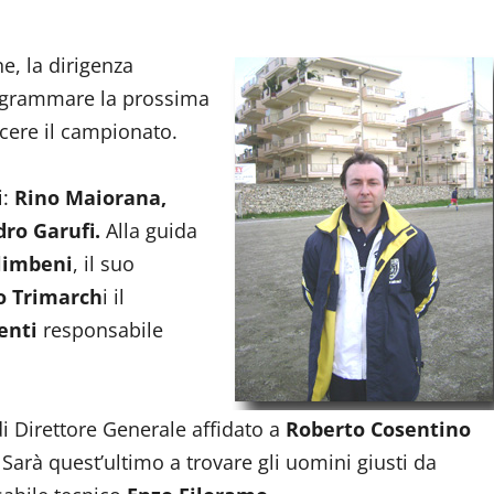
e, la dirigenza
rogrammare la prossima
cere il campionato.
i:
Rino Maiorana,
ro Garufi.
Alla guida
limbeni
, il suo
o Trimarch
i il
enti
responsabile
di Direttore Generale affidato a
Roberto Cosentino
Sarà quest’ultimo a trovare gli uomini giusti da