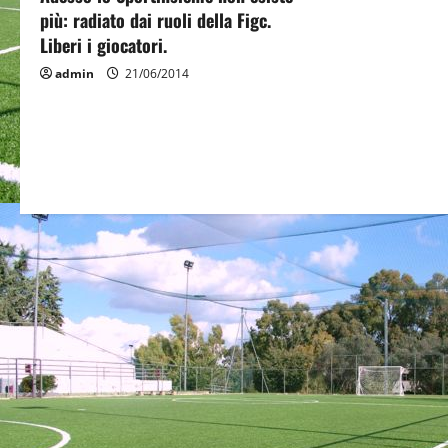
o
più: radiato dai ruoli della Figc.
Liberi i giocatori.
n
admin
21/06/2014