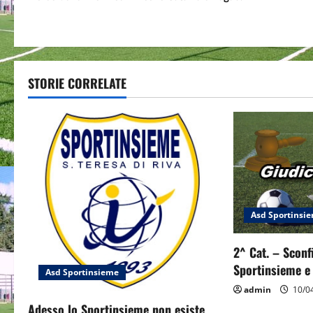
o
s
t
STORIE CORRELATE
n
a
v
i
g
Asd Sportinsi
a
2^ Cat. – Sconf
t
Sportinsieme e 
Asd Sportinsieme
i
admin
10/0
Adesso lo Sportinsieme non esiste